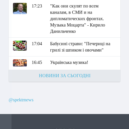
17:23
"Как они скулят по всем
каналам, в СМИ и на
дипломатических фронтах.
Музыка Моцарта" - Кирило
Данильченко
17:04
Бабусині страви: "Печериці на
грилі зі шпиком і овочами"
16:45
Українська музика!
НОВИНИ ЗА СЬОГОДНІ
@spektrnews