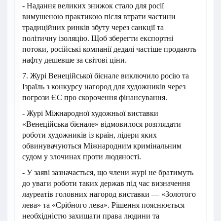
- Надання великих знижок стало для росії
вимушеною практикою після втрати частини
традиційних ринків збуту через санкції та
політичну ізоляцію. Щоб зберегти експортні
потоки, російські компанії дедалі частіше продають
нафту дешевше за світові ціни.
7. Журі Венеційської бієнале виключило росію та
Ізраїль з конкурсу нагород для художників через
погрози ЄС про скорочення фінансування.
- Журі Міжнародної художньої виставки
«Венеційська бієнале» відмовилося розглядати
роботи художників із країн, лідери яких
обвинувачуються Міжнародним кримінальним
судом у злочинах проти людяності.
- У заяві зазначається, що члени журі не братимуть
до уваги роботи таких держав під час визначення
лауреатів головних нагород виставки — «Золотого
лева» та «Срібного лева». Рішення пояснюється
необхідністю захищати права людини та