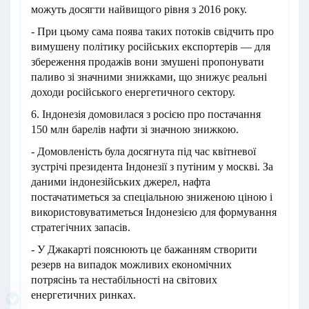
можуть досягти найвищого рівня з 2016 року.
- При цьому сама поява таких потоків свідчить про
вимушену політику російських експортерів — для
збереження продажів вони змушені пропонувати
паливо зі значними знижками, що знижує реальні
доходи російського енергетичного сектору.
6. Індонезія домовилася з росією про постачання
150 млн барелів нафти зі значною знижкою.
- Домовленість була досягнута під час квітневої
зустрічі президента Індонезії з путіним у москві. За
даними індонезійських джерел, нафта
постачатиметься за спеціальною зниженою ціною і
використовуватиметься Індонезією для формування
стратегічних запасів.
- У Джакарті пояснюють це бажанням створити
резерв на випадок можливих економічних
потрясінь та нестабільності на світових
енергетичних ринках.