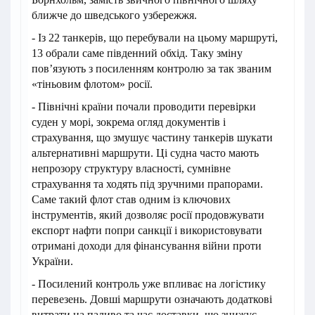
ближче до шведського узбережжя.
- Із 22 танкерів, що перебували на цьому маршруті,
13 обрали саме південний обхід. Таку зміну
пов’язують з посиленням контролю за так званим
«тіньовим флотом» росії.
- Північні країни почали проводити перевірки
суден у морі, зокрема огляд документів і
страхування, що змушує частину танкерів шукати
альтернативні маршрути. Ці судна часто мають
непрозору структуру власності, сумнівне
страхування та ходять під зручними прапорами.
Саме такий флот став одним із ключових
інструментів, який дозволяє росії продовжувати
експорт нафти попри санкції і використовувати
отримані доходи для фінансування війни проти
України.
- Посилений контроль уже впливає на логістику
перевезень. Довші маршрути означають додаткові
витрати на паливо та час доставки, що знижує