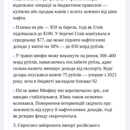
відновлює операції за бюджетним правилом —
купівлю або продаж юанів і золота залежно від ціни
нафти.
- Планка на рік — $59 за барель, тоді як Urals
піднімалася до $100. У березні Urals коштувала в
середньому $77, що може підняти нафтогазові
доходи у квітні на 38% — до 850 млрд рублів.
- У травні мінфін може викинути на ринок 300–400
млрд рублів, намагаючись послабити рубль, адже
сильна валюта зменшує доходи від експорту. Курс
долара опускався нижче 75 рублів — уперше з 2023
року, хоча в бюджеті закладали близько 92.
- Після заяви Мінфіну він короткочасно зріс, але
швидко стабілізувався. Юань також незначно
коливався. Повернення інтервенцій свідчить про
залежність від курсу й нафтогазових доходів, тоді
як резерви фонду скорочуються.
3. Євросоюз заборонить імпорт російського