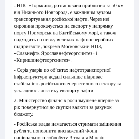
- НПС «Горький», розташована приблизно за 50 км
від Нижнього Новгорода, є важливим вузлом
транспортування російської нафти. Через неї
сировина прокачується на експорт у напрямку
порту Приморськ на Балтійському морі, а також
надходить на низку великих нафтопереробних
підприємств, зокрема Московський НПЗ,
«Славнефть-Ярославнефтеоргсинтез» і
«Киришинефтеоргсинтез».
- Серія ударів по об’єктах нафтотранспортної
інфраструктури дедалі сильніше підриває
стабільність російського енергетичного сектору та
ускладнює логістику експорту нафти.
2. Міністерство фінансів росії змушене вперше за
рік повернутися до скупки валюти за рахунок
бюджету.
- Російська влада намагається стримати зміцнення
рубля та поповнити виснажений Фонд
національного добробуту. З травня Мінфін