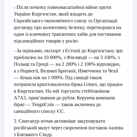
- Після початку повномасштабної війни проти
України Киргизстан, який входить до
Євразійського економічного союзу та Організації
договору про колективну безпеку, перетворився на
один із ключових транзитних хабів для постачання
підсанкційних товарів у росію.
- За оцінками, експорт з Естонії до Киргизстану зріс
приблизно на 10 000%, з Фінляндії — на 3 100%, з
Польщі та Греції — на 2 200% і 2 100% відповідно,
а з Норвегії, Великої Британії, Німеччини та Чехії
— більш ніж на 1 000%. Під санкції також
потрапила криптовалютна біржа Grinex, що працює
в Киргизстані. На ній торгують стейблкоїном
A7A5, прив’язаним до рубля. Керуюча компанія
біржі — TengriCoin — також включена до
санкційного списку ЄС.
5. Сингапур почав активніше закуповувати
російський мазут через скорочення поставок палива
з Близького Сходу.