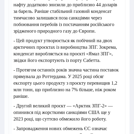
нафту додатково знизили до приблизно 44 доларів
за барель. Раніше стабільний газовий конденсат
тимчасово залишався поза санкціями через
побоювання перебоїв із постачанням російського
зрідженого природного газу до Європи.
- Цей продукт утворюється як побічний на двох
арктичних проєктах із виробництва ЗПГ. Зокрема,
конденсат виробляється на проєкті «Ямал ЗПГ»,
звідки його експортують із порту Сабетта.
- Протягом останніх років значна частина поставок
прямувала до Роттердама. У 2025 році обсяг
експорту цього продукту з проєкту перевищив 1,2
млн тонн, що приблизно на 7% більше, ніж роком
раніше.
- Другий великий проєкт — «Арктик ЗПГ-2» —
опинився під жорсткими санкціями США ще у
2023 році, що суттєво обмежило його роботу.
- Запровадження нових обмежень ЄС означає