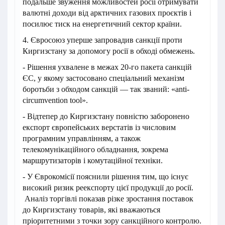
подальше звуження можливостей росії отримувати
валютні доходи від арктичних газових проєктів і
посилює тиск на енергетичний сектор країни.
4. Євросоюз уперше запровадив санкції проти
Киргизстану за допомогу росії в обході обмежень.
- Рішення ухвалене в межах 20-го пакета санкцій
ЄС, у якому застосовано спеціальний механізм
боротьби з обходом санкцій — так званий: «anti-
circumvention tool».
- Відтепер до Киргизстану повністю заборонено
експорт європейських верстатів із числовим
програмним управлінням, а також
телекомунікаційного обладнання, зокрема
маршрутизаторів і комутаційної техніки.
- У Єврокомісії пояснили рішення тим, що існує
високий ризик реекспорту цієї продукції до росії.
Аналіз торгівлі показав різке зростання поставок
до Киргизстану товарів, які вважаються
пріоритетними з точки зору санкційного контролю.