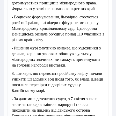
дотримуватися принципів міжнародного права.
Формально у заяві не названо конкретних країн.
- Водночас формулювання, ймовірно, стосується
росії та Ізраїлю, чиї лідери є фігурантами справ у
Міжнародному кримінальному суді. Цьогорічна
Венеційська бієнале об’єднує понад 110 учасників з
різних країн світу.
- Рішення журі фактично означає, що художники з
держав, керівництво яких обвинувачується у
міжнародних злочинах, не зможуть претендувати
на головні нагороди виставки.
8. Танкери, що перевозять російську нафту, почали
уникати шведських вод після того, як влада Швеції
посилила перевірки підозрілих суден у
Балтійському морі.
- За даними відстеження суден, з 7 квітня значна
частина танкерів змінила маршрут і почала
проходити на південь від данського острова
Борнхольм, замість звичного північного шляху