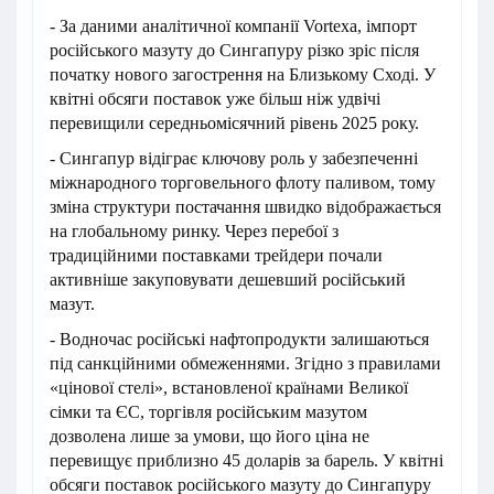
- За даними аналітичної компанії Vortexa, імпорт
російського мазуту до Сингапуру різко зріс після
початку нового загострення на Близькому Сході. У
квітні обсяги поставок уже більш ніж удвічі
перевищили середньомісячний рівень 2025 року.
- Сингапур відіграє ключову роль у забезпеченні
міжнародного торговельного флоту паливом, тому
зміна структури постачання швидко відображається
на глобальному ринку. Через перебої з
традиційними поставками трейдери почали
активніше закуповувати дешевший російський
мазут.
- Водночас російські нафтопродукти залишаються
під санкційними обмеженнями. Згідно з правилами
«цінової стелі», встановленої країнами Великої
сімки та ЄС, торгівля російським мазутом
дозволена лише за умови, що його ціна не
перевищує приблизно 45 доларів за барель. У квітні
обсяги поставок російського мазуту до Сингапуру