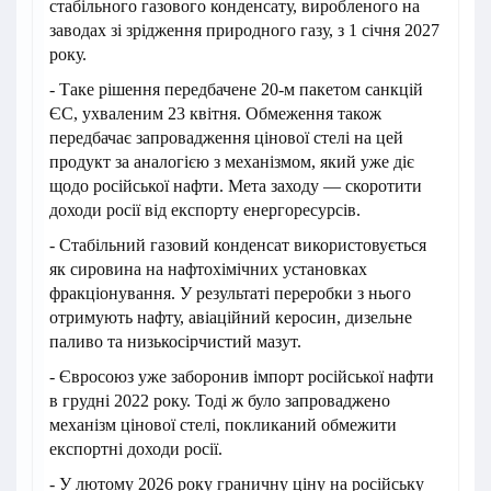
стабільного газового конденсату, виробленого на
заводах зі зрідження природного газу, з 1 січня 2027
року.
- Таке рішення передбачене 20-м пакетом санкцій
ЄС, ухваленим 23 квітня. Обмеження також
передбачає запровадження цінової стелі на цей
продукт за аналогією з механізмом, який уже діє
щодо російської нафти. Мета заходу — скоротити
доходи росії від експорту енергоресурсів.
- Стабільний газовий конденсат використовується
як сировина на нафтохімічних установках
фракціонування. У результаті переробки з нього
отримують нафту, авіаційний керосин, дизельне
паливо та низькосірчистий мазут.
- Євросоюз уже заборонив імпорт російської нафти
в грудні 2022 року. Тоді ж було запроваджено
механізм цінової стелі, покликаний обмежити
експортні доходи росії.
- У лютому 2026 року граничну ціну на російську