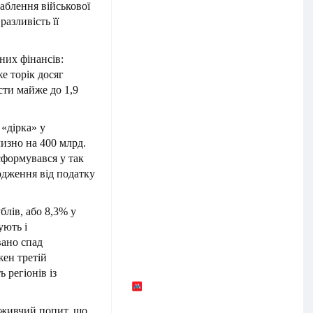
лаблення військової
разливість її
ьних фінансів:
е торік досяг
сти майже до 1,9
 «дірка» у
изно на 400 млрд.
формувався у так
одження від податку
лів, або 8,3% у
ують і
вано спад
жен третій
 регіонів із
поживчий попит, що