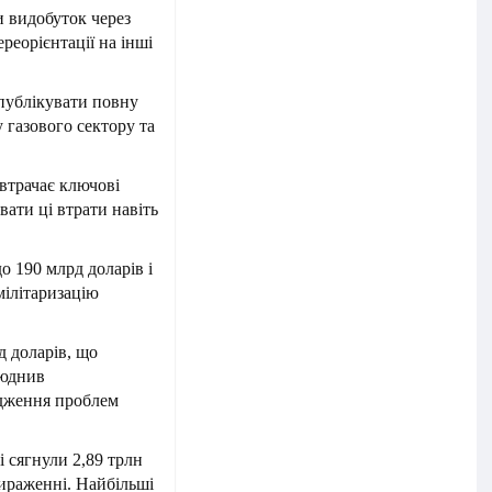
и видобуток через
реорієнтації на інші
 публікувати повну
 газового сектору та
 втрачає ключові
вати ці втрати навіть
до 190 млрд доларів і
ілітаризацію
д доларів, що
люднив
ідження проблем
і сягнули 2,89 трлн
вираженні. Найбільші