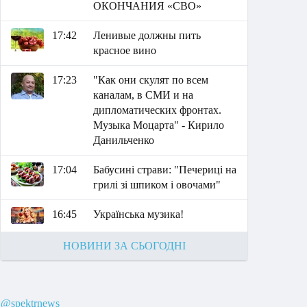
ОКОНЧАНИЯ «СВО»
17:42
Ленивые должны пить
красное вино
17:23
"Как они скулят по всем
каналам, в СМИ и на
дипломатических фронтах.
Музыка Моцарта" - Кирило
Данильченко
17:04
Бабусині страви: "Печериці на
грилі зі шпиком і овочами"
16:45
Українська музика!
НОВИНИ ЗА СЬОГОДНІ
@spektrnews