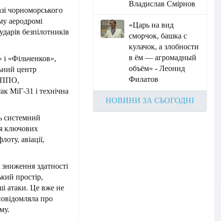
Владислав Смірнов
азі чорноморського
му аеродромі
«Царь на вид
ударів безпілотників
сморчок, башка с
кулачок, а злобности
в ём — агромадный
 і «Фільченков»,
объём» - Леонид
льний центр
Филатов
л ППО,
ак МіГ-31 і технічна
НОВИНИ ЗА СЬОГОДНІ
ть системний
ня ключових
лоту, авіації,
о зниження здатності
кий простір,
і атаки. Це вже не
повідомляла про
му.