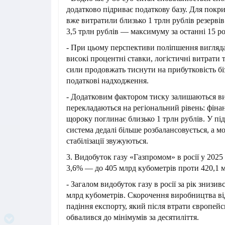
додатково підриває податкову базу. Для покр
вже витратили близько 1 трлн рублів резервів
3,5 трлн рублів — максимуму за останні 15 ро
- При цьому перспективи поліпшення вигля
високі процентні ставки, логістичні витрати 
сили продовжать тиснути на прибутковість біз
податкові надходження.
- Додатковим фактором тиску залишаються вит
перекладаються на регіональний рівень: фін
щороку поглинає близько 1 трлн рублів. У п
система дедалі більше розбалансовується, а мо
стабілізації звужуються.
3. Видобуток газу «Газпромом» в росії у 2025
3,6% — до 405 млрд кубометрів проти 420,1 
- Загалом видобуток газу в росії за рік знизи
млрд кубометрів. Скорочення виробництва від
падіння експорту, який після втрати європей
обвалився до мінімумів за десятиліття.