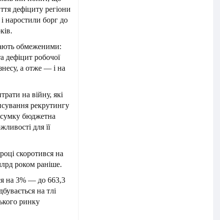
иття дефіциту регіони
 і наростили борг до
ків.
дають обмеженими:
та дефіцит робочої
несу, а отже — і на
рати на війну, які
ансування рекрутингу
ідсумку бюджетна
жливості для її
 році скоротився на
млрд роком раніше.
вся на 3% — до 663,3
бувається на тлі
ського ринку