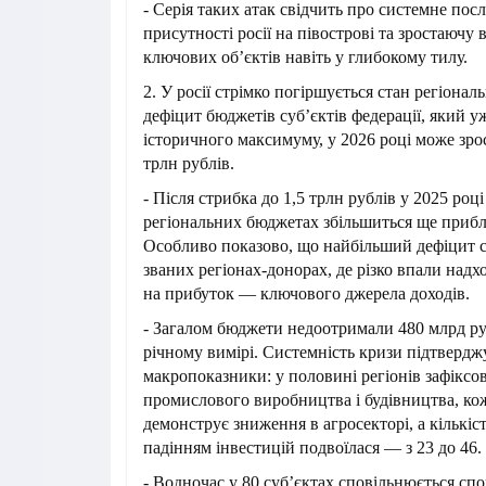
- Серія таких атак свідчить про системне пос
присутності росії на півострові та зростаючу в
ключових об’єктів навіть у глибокому тилу.
2. У росії стрімко погіршується стан регіонал
дефіцит бюджетів суб’єктів федерації, який уж
історичного максимуму, у 2026 році може зро
трлн рублів.
- Після стрибка до 1,5 трлн рублів у 2025 році
регіональних бюджетах збільшиться ще прибл
Особливо показово, що найбільший дефіцит с
званих регіонах-донорах, де різко впали надх
на прибуток — ключового джерела доходів.
- Загалом бюджети недоотримали 480 млрд руб
річному вимірі. Системність кризи підтвердж
макропоказники: у половині регіонів зафіксо
промислового виробництва і будівництва, ко
демонструє зниження в агросекторі, а кількість
падінням інвестицій подвоїлася — з 23 до 46.
- Водночас у 80 суб’єктах сповільнюється с