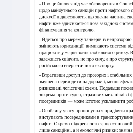
- Про це йшлося під час обговорення в Council
щодо майбутнього санкцій проти нафтового с
дискусії підкреслюють, що значна частина екс
нафти вже здійснюється поза західною систе
фінансування та контролю.
- Йдеться про мережу танкерів із непрозорою 
змінюють юрисдикції, вимикають системи ві
працюють у «сірій зоні» глобального ринку. 
залежність свідчить не про силу, а про струк
російського енергетичного експорту.
- Втративши доступ до прозорих і стабільних 
змушена переходити на дорожчі, менш ефекти
ризиковані логістичні схеми. Подальше поси
зокрема проти суден, страхових механізмів і 
посередників — може істотно ускладнити робо
- Особливу увагу пропонується приділяти краї
виступають посередниками в транспортуванні 
нафти. Окремо підкреслюється, що «тіньовий
лише санкційні, а й екологічні ризики: значна