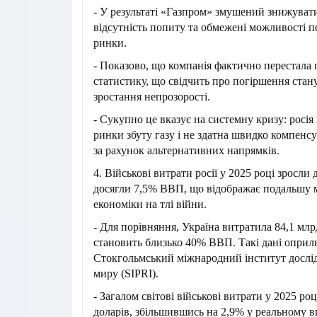
- У результаті «Газпром» змушений знижуват
відсутність попиту та обмежені можливості пе
ринки.
- Показово, що компанія фактично перестала
статистику, що свідчить про погіршення стану
зростання непрозорості.
- Сукупно це вказує на системну кризу: росія
ринки збуту газу і не здатна швидко компенсу
за рахунок альтернативних напрямків.
4. Військові витрати росії у 2025 році зросли 
досягли 7,5% ВВП, що відображає подальшу м
економіки на тлі війни.
- Для порівняння, Україна витратила 84,1 млр
становить близько 40% ВВП. Такі дані опри
Стокгольмський міжнародний інститут досл
миру (SIPRI).
- Загалом світові військові витрати у 2025 роц
доларів, збільшившись на 2,9% у реальному 