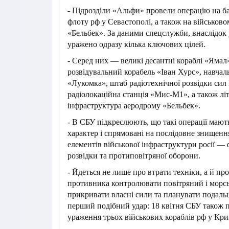
- Підрозділи «Альфи» провели операцію на б
флоту рф у Севастополі, а також на військово
«Бельбек». За даними спецслужби, внаслідок 
уражено одразу кілька ключових цілей.
- Серед них — великі десантні кораблі «Ямал»
розвідувальний корабель «Іван Хурс», навча
«Лукомка», штаб радіотехнічної розвідки си
радіолокаційна станція «Мис-М1», а також літ
інфраструктура аеродрому «Бельбек».
- В СБУ підкреслюють, що такі операції маю
характер і спрямовані на послідовне знищен
елементів військової інфраструктури росії — ф
розвідки та протиповітряної оборони.
- Йдеться не лише про втрати техніки, а й пр
противника контролювати повітряний і морсь
прикривати власні сили та планувати подальш
перший подібний удар: 18 квітня СБУ також 
ураження трьох військових кораблів рф у Кри