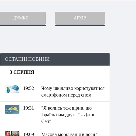
ДУМКИ
АРХІВ
ОСТАННІ НОВИНИ
3 СЕРПНЯ
19:52
Чому шкідливо користуватися
смартфоном перед сном
19:31
"Я колись теж вірив, що
Ізраїль нам друг..." - Джон
Сміт
19:09
Масова мобілізація в росії?