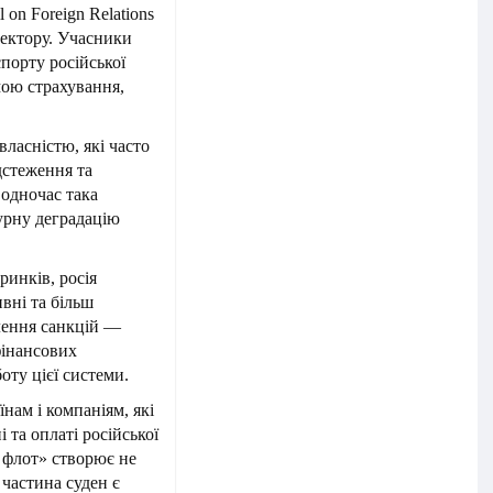
 on Foreign Relations
ектору. Учасники
порту російської
мою страхування,
власністю, які часто
дстеження та
Водночас така
турну деградацію
ринків, росія
вні та більш
лення санкцій —
фінансових
ту цієї системи.
нам і компаніям, які
та оплаті російської
 флот» створює не
 частина суден є