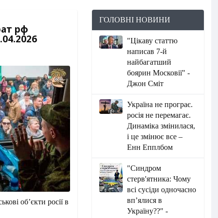
ГОЛОВНІ НОВИНИ
рат рф
04.2026​
"Цікаву статтю
написав 7-й
найбагатший
боярин Московії" -
Джон Сміт
Україна не програє.
росія не перемагає.
Динаміка змінилася,
і це змінює все –
Енн Епплбом
"Синдром
стерв'ятника: Чому
всі сусіди одночасно
вп’ялися в
ькові об’єкти росії в
Україну??" -