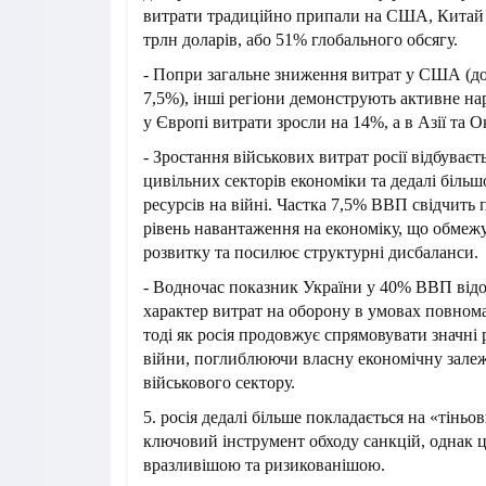
витрати традиційно припали на США, Китай 
трлн доларів, або 51% глобального обсягу.
- Попри загальне зниження витрат у США (до 
7,5%), інші регіони демонструють активне н
у Європі витрати зросли на 14%, а в Азії та 
- Зростання військових витрат росії відбуваєт
цивільних секторів економіки та дедалі більш
ресурсів на війні. Частка 7,5% ВВП свідчить
рівень навантаження на економіку, що обмеж
розвитку та посилює структурні дисбаланси
- Водночас показник України у 40% ВВП ві
характер витрат на оборону в умовах повнома
тоді як росія продовжує спрямовувати значні 
війни, поглиблюючи власну економічну залеж
військового сектору.
5. росія дедалі більше покладається на «тіньо
ключовий інструмент обходу санкцій, однак ц
вразливішою та ризикованішою.