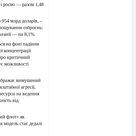
і росію — разом 1,48
954 млрд доларів, –
арощування озброєнь:
Океанії — на 8,1%.
ься на фоні падіння
ої концентрації
 про критичний
ує можливості
.
дображає вимушений
сштабної агресії,
ресурси на ведення
ність від
вий флот» як
я модель стає дедалі