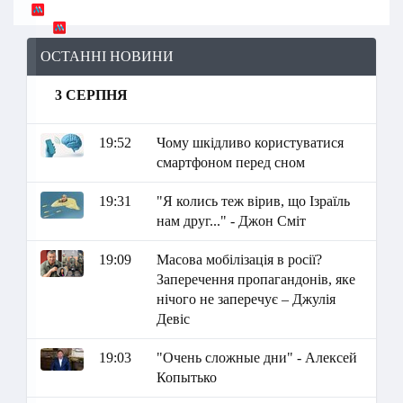
ОСТАННІ НОВИНИ
3 СЕРПНЯ
19:52
Чому шкідливо користуватися
смартфоном перед сном
19:31
"Я колись теж вірив, що Ізраїль
нам друг..." - Джон Сміт
19:09
Масова мобілізація в росії?
Заперечення пропагандонів, яке
нічого не заперечує – Джулія
Девіс
19:03
"Очень сложные дни" - Алексей
Копытько