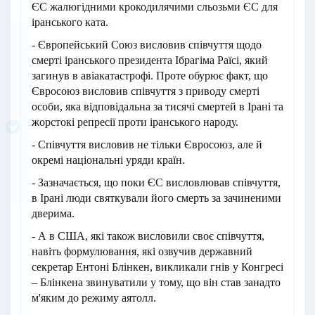
ЄС жалюгідними крокодилячими сльозьми ЄС для
іранського ката.
- Європейський Союз висловив співчуття щодо
смерті іранського президента Ібрагіма Раїсі, який
загинув в авіакатастрофі. Проте обурює факт, що
Євросоюз висловив співчуття з приводу смерті
особи, яка відповідальна за тисячі смертей в Ірані та
жорстокі репресії проти іранського народу.
- Співчуття висловив не тільки Євросоюз, але й
окремі національні уряди країн.
- Зазначається, що поки ЄС висловлював співчуття,
в Ірані люди святкували його смерть за зачиненими
дверима.
- А в США, які також висловили своє співчуття,
навіть формулювання, які озвучив державний
секретар Ентоні Блінкен, викликали гнів у Конгресі
– Блінкена звинуватили у тому, що він став занадто
м'яким до режиму аятолл.