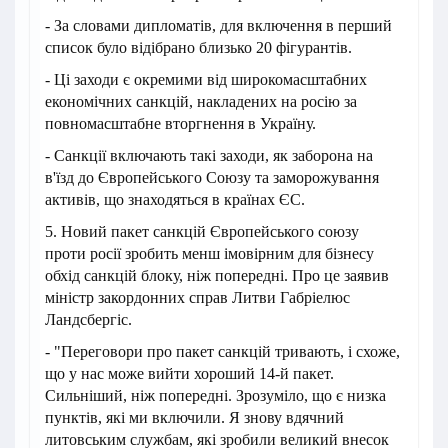
- За словами дипломатів, для включення в перший
список було відібрано близько 20 фігурантів.
- Ці заходи є окремими від широкомасштабних
економічних санкцій, накладених на росію за
повномасштабне вторгнення в Україну.
- Санкції включають такі заходи, як заборона на
в'їзд до Європейського Союзу та заморожування
активів, що знаходяться в країнах ЄС.
5. Новий пакет санкцій Європейського союзу
проти росії зробить менш імовірним для бізнесу
обхід санкцій блоку, ніж попередні. Про це заявив
міністр закордонних справ Литви Габріелюс
Ландсбергіс.
- "Переговори про пакет санкцій тривають, і схоже,
що у нас може вийти хороший 14-й пакет.
Сильніший, ніж попередні. Зрозуміло, що є низка
пунктів, які ми включили. Я знову вдячний
литовським службам, які зробили великий внесок