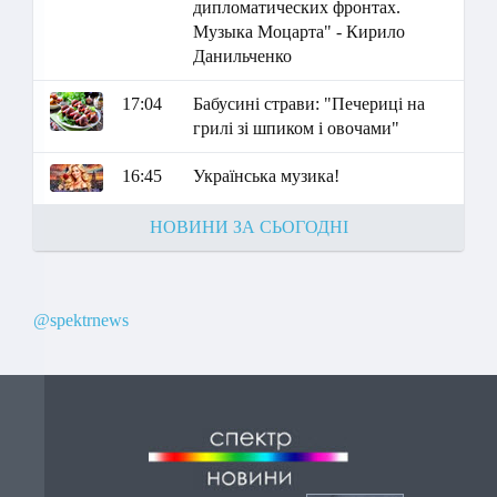
дипломатических фронтах.
Музыка Моцарта" - Кирило
Данильченко
17:04
Бабусині страви: "Печериці на
грилі зі шпиком і овочами"
16:45
Українська музика!
НОВИНИ ЗА СЬОГОДНІ
@spektrnews