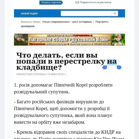
1. росія допомагає Північній Кореї розробляти
розвідувальний супутник.
- Багато російських фахівців вирушили до
Північної Кореї, щоб допомогти у розробці її
розвідувального супутника, який вона планує
вивести на орбіту вже незабаром.
- Кремль відправив своїх спеціалістів до КНДР на
тлі того, як Путін зустрівся з лідером Кім Чен Ином