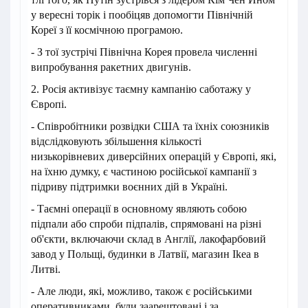
у вересні торік і пообіцяв допомогти Північній
Кореї з її космічною програмою.
- З тої зустрічі Північна Корея провела численні
випробування ракетних двигунів.
2. Росія активізує таємну кампанію саботажу у
Європі.
- Співробітники розвідки США та їхніх союзників
відслідковують збільшення кількості
низькорівневих диверсійних операцій у Європі, які,
на їхню думку, є частиною російської кампанії з
підриву підтримки воєнних дій в Україні.
- Таємні операції в основному являють собою
підпали або спроби підпалів, спрямовані на різні
об'єкти, включаючи склад в Англії, лакофарбовий
завод у Польщі, будинки в Латвії, магазин Ikea в
Литві.
- Але люди, які, можливо, також є російськими
оперативниками, були заарештовані і за