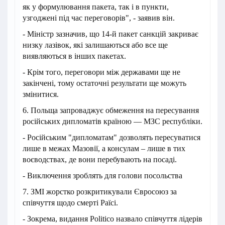
як у формулювання пакета, так і в пункти,
узгоджені під час переговорів", - заявив він.
- Міністр зазначив, що 14-й пакет санкцій закриває
низку лазівок, які залишаються або все ще
виявляються в інших пакетах.
- Крім того, переговори між державами ще не
закінчені, тому остаточні результати ще можуть
змінитися.
6. Польща запроваджує обмеження на пересування
російських дипломатів країною — МЗС республіки.
- Російським "дипломатам" дозволять пересуватися
лише в межах Мазовії, а консулам – лише в тих
воєводствах, де вони перебувають на посаді.
- Виключення зроблять для голови посольства
7. ЗМІ жорстко розкритикували Євросоюз за
співчуття щодо смерті Раїсі.
- Зокрема, видання Politico назвало співчуття лідерів