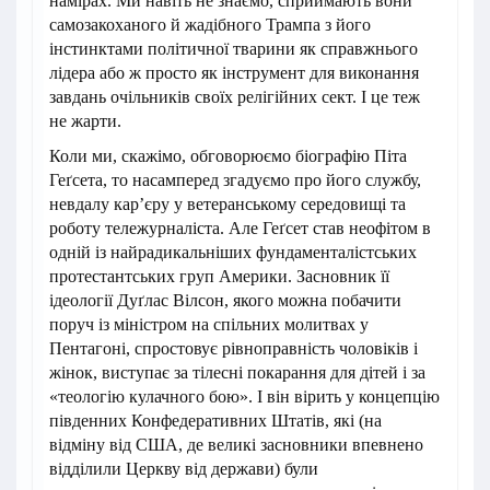
намірах. Ми навіть не знаємо, сприймають вони
самозакоханого й жадібного Трампа з його
інстинктами політичної тварини як справжнього
лідера або ж просто як інструмент для виконання
завдань очільників своїх релігійних сект. І це теж
не жарти.
Коли ми, скажімо, обговорюємо біографію Піта
Геґсета, то насамперед згадуємо про його службу,
невдалу кар’єру у ветеранському середовищі та
роботу тележурналіста. Але Геґсет став неофітом в
одній із найрадикальніших фундаменталістських
протестантських груп Америки. Засновник її
ідеології Дуґлас Вілсон, якого можна побачити
поруч із міністром на спільних молитвах у
Пентагоні, спростовує рівноправність чоловіків і
жінок, виступає за тілесні покарання для дітей і за
«теологію кулачного бою». І він вірить у концепцію
південних Конфедеративних Штатів, які (на
відміну від США, де великі засновники впевнено
відділили Церкву від держави) були