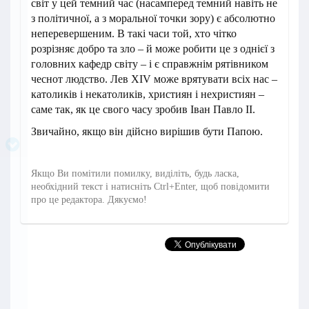
світ у цей темний час (насамперед темний навіть не
з політичної, а з моральної точки зору) є абсолютно
неперевершеним. В такі часи той, хто чітко
розрізняє добро та зло – й може робити це з однієї з
головних кафедр світу – і є справжнім рятівником
чеснот людство. Лев XIV може врятувати всіх нас –
католиків і некатоликів, християн і нехристиян –
саме так, як це свого часу зробив Іван Павло ІІ.
Звичайно, якщо він дійсно вирішив бути Папою.
Якщо Ви помітили помилку, виділіть, будь ласка,
необхідний текст і натисніть Ctrl+Enter, щоб повідомити
про це редактора. Дякуємо!