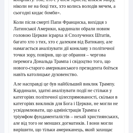
ніколи не на боці тих, хто колись володів мечем, а
сьогодні кидає бомби».
Коли після смерті Папи Франциска, вихідця з
Латинської Америки, кардинали обрали новим
головою Церкви ієрарха зі Сполучених Штатів,
багато хто з тих, хто є далеким від Ватикану, але
намагається аналізувати дії конклаву з політичної
точки зору, повірив, що це обрання – чергова
перемога Дональда Трампа і свідоцтво того, що
нового-старого американського президента боїться
навіть католицьке духовенство.
Але насправді це був найбільший виклик Трампу.
Кардинали, здатні аналізувати події не стільки у
категоріях політичної цілеспрямованості, скільки в
категоріях викликів для Бога і Церкви, не могли не
усвідомлювати, що адміністрація Трампа є
тріумфом фундаменталістів – нехай християнських,
але від того не менших догматиків. І вони могли
вирішити, що тільки американець, який захищає