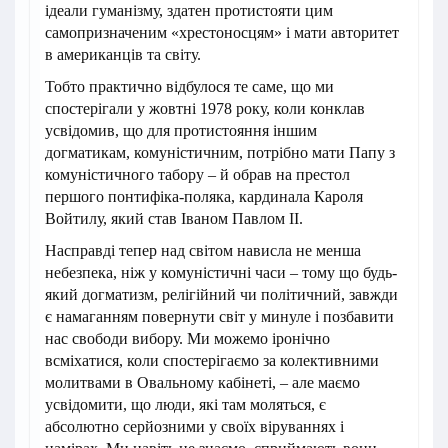
ідеали гуманізму, здатен протистояти цим
самопризначеним «хрестоносцям» і мати авторитет
в американців та світу.
Тобто практично відбулося те саме, що ми
спостерігали у жовтні 1978 року, коли конклав
усвідомив, що для протистояння іншим
догматикам, комуністичним, потрібно мати Папу з
комуністичного табору – й обрав на престол
першого понтифіка-поляка, кардинала Кароля
Войтилу, який став Іваном Павлом ІІ.
Насправді тепер над світом нависла не менша
небезпека, ніж у комуністичні часи – тому що будь-
який догматизм, релігійний чи політичний, завжди
є намаганням повернути світ у минуле і позбавити
нас свободи вибору. Ми можемо іронічно
всміхатися, коли спостерігаємо за колективними
молитвами в Овальному кабінеті, – але маємо
усвідомити, що люди, які там моляться, є
абсолютно серйозними у своїх віруваннях і