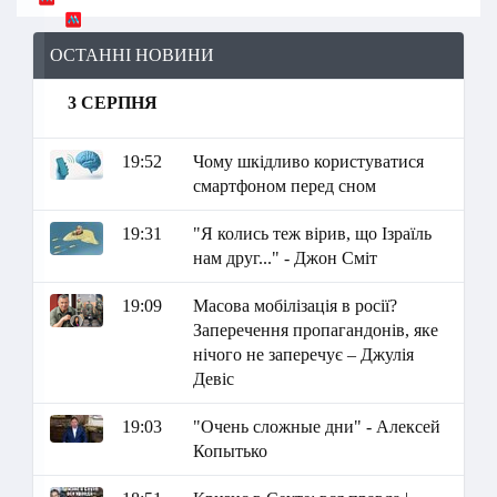
ОСТАННІ НОВИНИ
3 СЕРПНЯ
19:52
Чому шкідливо користуватися
смартфоном перед сном
19:31
"Я колись теж вірив, що Ізраїль
нам друг..." - Джон Сміт
19:09
Масова мобілізація в росії?
Заперечення пропагандонів, яке
нічого не заперечує – Джулія
Девіс
19:03
"Очень сложные дни" - Алексей
Копытько