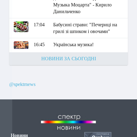
Музыка Моцарта" - Кирило
Данильченко
17:04
Бабусині страви: "Печериці на
грилі зі шпиком і овочами"
16:45
Українська музика!
НОВИНИ ЗА СЬОГОДНІ
@spektrnews
Новини