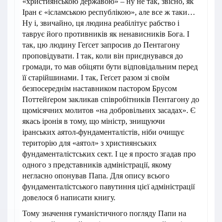
«християнською державою» – ну не так, звісно, як
Іран є «ісламською республікою», але все ж таки…
Ну і, звичайно, ця людина реабілітує рабство і
таврує його противників як ненависників Бога. І
так, цю людину Геґсет запросив до Пентагону
проповідувати. І так, коли він приєднувався до
громади, то мав обіцяти бути відповідальним перед
її старійшинами. І так, Геґсет разом зі своїм
безпосереднім наставником пастором Брусом
Поттейґером закликав співробітників Пентагону до
щомісячних молитов «на добровільних засадах». Є
якась іронія в тому, що міністр, знищуючи
іранських аятол-фундаменталістів, ніби очищує
територію для «аятол» з християнських
фундаменталістських сект. І це я просто згадав про
одного з представників адміністрації, якому
негласно опонував Папа. Для опису всього
фундаменталістського павутиння цієї адміністрації
довелося б написати книгу.
Тому значення гуманістичного погляду Папи на