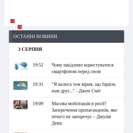
ОСТАННІ НОВИНИ
3 СЕРПНЯ
19:52
Чому шкідливо користуватися
смартфоном перед сном
19:31
"Я колись теж вірив, що Ізраїль
нам друг..." - Джон Сміт
19:09
Масова мобілізація в росії?
Заперечення пропагандонів, яке
нічого не заперечує – Джулія
Девіс