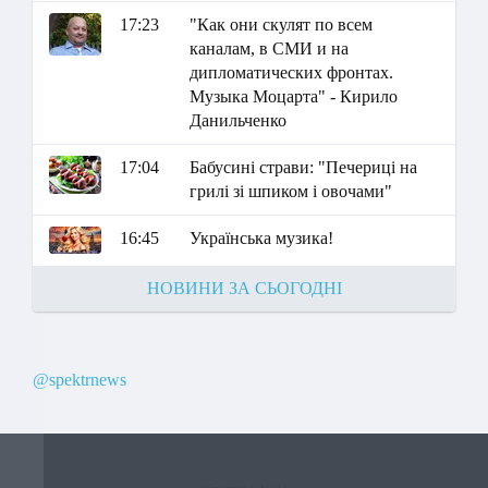
17:23
"Как они скулят по всем
каналам, в СМИ и на
дипломатических фронтах.
Музыка Моцарта" - Кирило
Данильченко
17:04
Бабусині страви: "Печериці на
грилі зі шпиком і овочами"
16:45
Українська музика!
НОВИНИ ЗА СЬОГОДНІ
@spektrnews