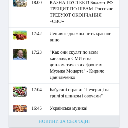
18:00
КАЗНА ПУСТЕЕТ! Бюджет РФ
ТРЕЩИТ ПО ШВАМ. Россияне
ТРЕБУЮТ ОКОНЧАНИЯ
«СВО»
17:42
Ленивые должны пить красное
вино
17:23
"Как они скулят по всем
каналам, в СМИ и на
дипломатических фронтах.
Музыка Моцарта" - Кирило
Данильченко
17:04
Бабусині страви: "Печериці на
грилі зі шпиком і овочами"
16:45
Українська музика!
НОВИНИ ЗА СЬОГОДНІ