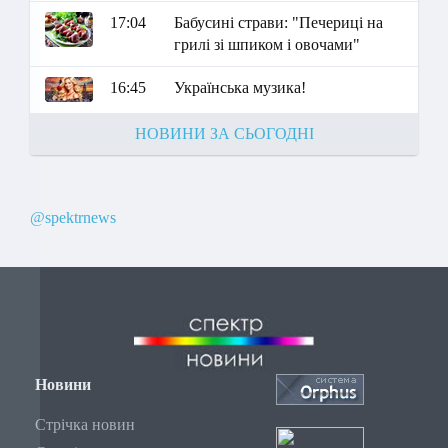
17:04
Бабусині страви: "Печериці на
грилі зі шпиком і овочами"
16:45
Українська музика!
НОВИНИ ЗА СЬОГОДНІ
@spektrnews
Новини
Стрічка новин