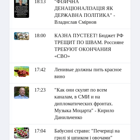
18:13
"ФІЗИЧНА
ДЕНАЦІОНАЛІЗАЦІЯ ЯК
ДЕРЖАВНА ПОЛІТИКА" -
Владислав Смірнов
18:00
КАЗНА ПУСТЕЕТ! Бюджет РФ
ТРЕЩИТ ПО ШВАМ. Россияне
ТРЕБУЮТ ОКОНЧАНИЯ
«СВО»
17:42
Ленивые должны пить красное
вино
17:23
"Как они скулят по всем
каналам, в СМИ и на
дипломатических фронтах.
Музыка Моцарта" - Кирило
Данильченко
17:04
Бабусині страви: "Печериці на
грилі зі шпиком і овочами"