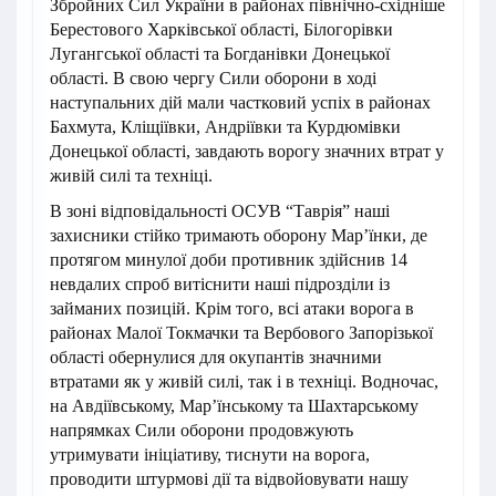
Збройних Сил України в районах північно-східніше
Берестового Харківської області, Білогорівки
Лугангської області та Богданівки Донецької
області. В свою чергу Сили оборони в ході
наступальних дій мали частковий успіх в районах
Бахмута, Кліщіївки, Андріївки та Курдюмівки
Донецької області, завдають ворогу значних втрат у
живій силі та техніці.
В зоні відповідальності ОСУВ “Таврія” наші
захисники стійко тримають оборону Мар’їнки, де
протягом минулої доби противник здійснив 14
невдалих спроб витіснити наші підрозділи із
займаних позицій. Крім того, всі атаки ворога в
районах Малої Токмачки та Вербового Запорізької
області обернулися для окупантів значними
втратами як у живій силі, так і в техніці. Водночас,
на Авдіївському, Мар’їнському та Шахтарському
напрямках Сили оборони продовжують
утримувати ініціативу, тиснути на ворога,
проводити штурмові дії та відвойовувати нашу