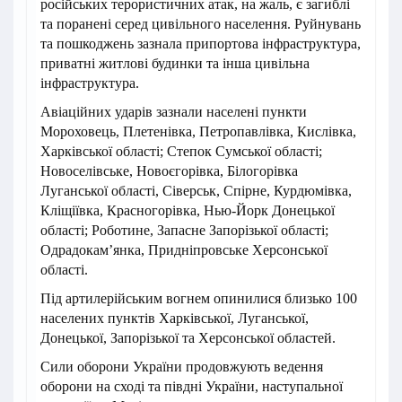
російських терористичних атак, на жаль, є загиблі
та поранені серед цивільного населення. Руйнувань
та пошкоджень зазнала припортова інфраструктура,
приватні житлові будинки та інша цивільна
інфраструктура.
Авіаційних ударів зазнали населені пункти
Мороховець, Плетенівка, Петропавлівка, Кислівка,
Харківської області; Степок Сумської області;
Новоселівське, Новоєгорівка, Білогорівка
Луганської області, Сіверськ, Спірне, Курдюмівка,
Кліщіївка, Красногорівка, Нью-Йорк Донецької
області; Роботине, Запасне Запорізької області;
Одрадокам’янка, Придніпровське Херсонської
області.
Під артилерійським вогнем опинилися близько 100
населених пунктів Харківської, Луганської,
Донецької, Запорізької та Херсонської областей.
Сили оборони України продовжують ведення
оборони на сході та півдні України, наступальної