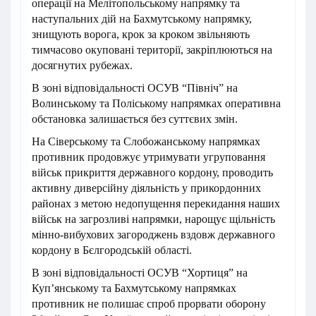
операції на Мелітопольському напрямку та
наступальних дій на Бахмутському напрямку,
знищують ворога, крок за кроком звільняють
тимчасово окуповані території, закріплюються на
досягнутих рубежах.
В зоні відповідальності ОСУВ “Північ” на
Волинському та Поліському напрямках оперативна
обстановка залишається без суттєвих змін.
На Сіверському та Слобожанському напрямках
противник продовжує утримувати угруповання
військ прикриття державного кордону, проводить
активну диверсійну діяльність у прикордонних
районах з метою недопущення перекидання наших
військ на загрозливі напрямки, нарощує щільність
мінно-вибухових загороджень вздовж державного
кордону в Бєлгородській області.
В зоні відповідальності ОСУВ “Хортиця” на
Куп’янському та Бахмутському напрямках
противник не полишає спроб прорвати оборону