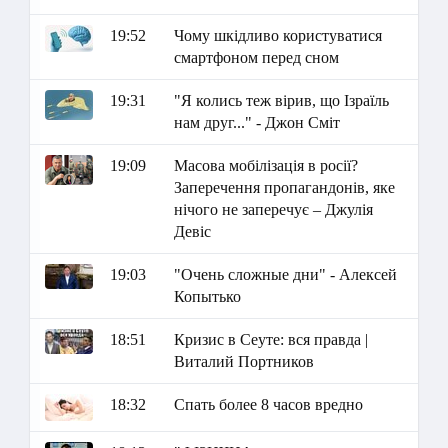
19:52
Чому шкідливо користуватися
смартфоном перед сном
19:31
"Я колись теж вірив, що Ізраїль
нам друг..." - Джон Сміт
19:09
Масова мобілізація в росії?
Заперечення пропагандонів, яке
нічого не заперечує – Джулія
Девіс
19:03
"Очень сложные дни" - Алексей
Копытько
18:51
Кризис в Сеуте: вся правда |
Виталий Портников
18:32
Спать более 8 часов вредно