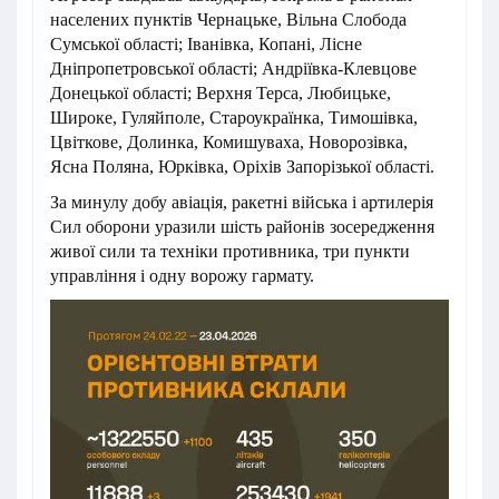
населених пунктів Чернацьке, Вільна Слобода
Сумської області; Іванівка, Копані, Лісне
Дніпропетровської області; Андріївка-Клевцове
Донецької області; Верхня Терса, Любицьке,
Широке, Гуляйполе, Староукраїнка, Тимошівка,
Цвіткове, Долинка, Комишуваха, Новорозівка,
Ясна Поляна, Юрківка, Оріхів Запорізької області.
За минулу добу авіація, ракетні війська і артилерія
Сил оборони уразили шість районів зосередження
живої сили та техніки противника, три пункти
управління і одну ворожу гармату.