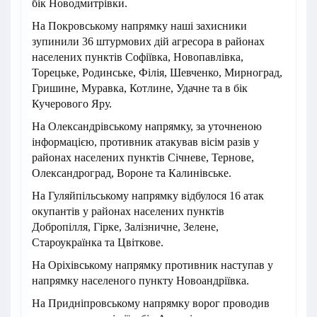
бік Новодмитрівки.
На Покровському напрямку наші захисники
зупинили 36 штурмових дій агресора в районах
населених пунктів Софіївка, Новопавлівка,
Торецьке, Родинське, Філія, Шевченко, Мирноград,
Гришине, Муравка, Котлине, Удачне та в бік
Кучерового Яру.
На Олександрівському напрямку, за уточненою
інформацією, противник атакував вісім разів у
районах населених пунктів Січневе, Тернове,
Олександроград, Вороне та Калинівське.
На Гуляйпільському напрямку відбулося 16 атак
окупантів у районах населених пунктів
Добропілля, Гірке, Залізничне, Зелене,
Староукраїнка та Цвіткове.
На Оріхівському напрямку противник наступав у
напрямку населеного пункту Новоандріївка.
На Придніпровському напрямку ворог проводив