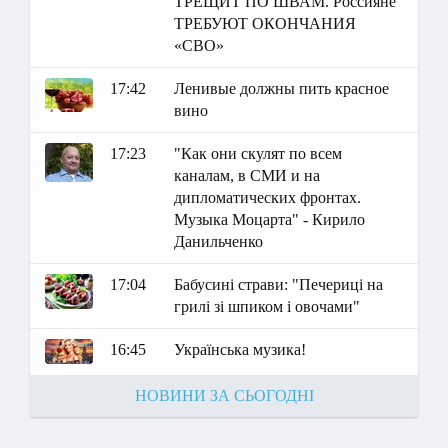
ТРЕЩИТ ПО ШВАМ. Россияне
ТРЕБУЮТ ОКОНЧАНИЯ
«СВО»
17:42
Ленивые должны пить красное
вино
17:23
"Как они скулят по всем
каналам, в СМИ и на
дипломатических фронтах.
Музыка Моцарта" - Кирило
Данильченко
17:04
Бабусині страви: "Печериці на
грилі зі шпиком і овочами"
16:45
Українська музика!
НОВИНИ ЗА СЬОГОДНІ