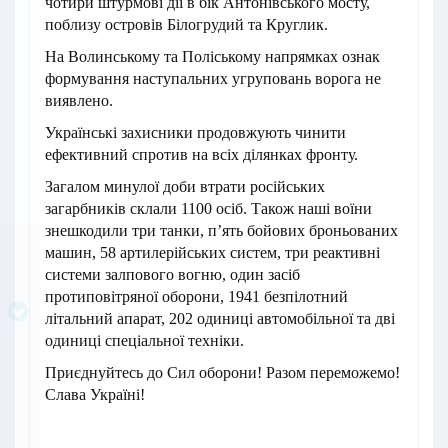
чотири штурмові дії в бік Антонівського мосту,
поблизу островів Білогрудий та Круглик.
На Волинському та Поліському напрямках ознак
формування наступальних угруповань ворога не
виявлено.
Українські захисники продовжують чинити
ефективний спротив на всіх ділянках фронту.
Загалом минулої доби втрати російських
загарбників склали 1100 осіб. Також наші воїни
знешкодили три танки, п’ять бойових броньованих
машин, 58 артилерійських систем, три реактивні
системи залпового вогню, один засіб
протиповітряної оборони, 1941 безпілотний
літальний апарат, 202 одиниці автомобільної та дві
одиниці спеціальної техніки.
Приєднуйтесь до Сил оборони! Разом переможемо!
Слава Україні!