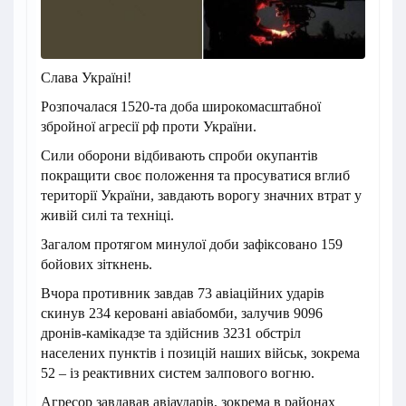
Слава Україні!
Розпочалася 1520-та доба широкомасштабної
збройної агресії рф проти України.
Сили оборони відбивають спроби окупантів
покращити своє положення та просуватися вглиб
території України, завдають ворогу значних втрат у
живій силі та техніці.
Загалом протягом минулої доби зафіксовано 159
бойових зіткнень.
Вчора противник завдав 73 авіаційних ударів
скинув 234 керовані авіабомби, залучив 9096
дронів-камікадзе та здійснив 3231 обстріл
населених пунктів і позицій наших військ, зокрема
52 – із реактивних систем залпового вогню.
Агресор завдавав авіаударів, зокрема в районах