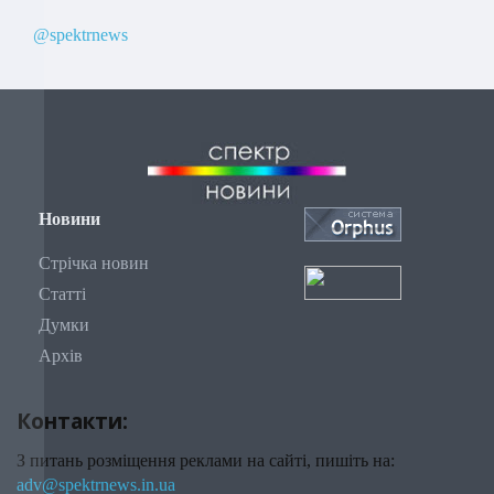
@spektrnews
Новини
Стрічка новин
Статті
Думки
Архів
Контакти:
З питань розміщення реклами на сайті, пишіть на:
adv@spektrnews.in.ua