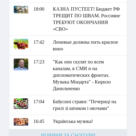
18:00
КАЗНА ПУСТЕЕТ! Бюджет РФ
ТРЕЩИТ ПО ШВАМ. Россияне
ТРЕБУЮТ ОКОНЧАНИЯ
«СВО»
17:42
Ленивые должны пить красное
вино
17:23
"Как они скулят по всем
каналам, в СМИ и на
дипломатических фронтах.
Музыка Моцарта" - Кирило
Данильченко
17:04
Бабусині страви: "Печериці на
грилі зі шпиком і овочами"
16:45
Українська музика!
НОВИНИ ЗА СЬОГОДНІ