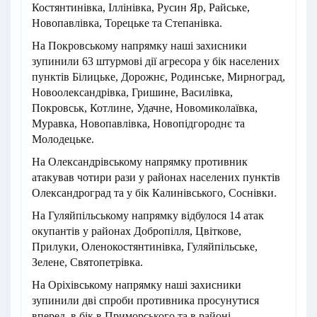
Костянтинівка, Іллінівка, Русин Яр, Райське,
Новопавлівка, Торецьке та Степанівка.
На Покровському напрямку наші захисники
зупинили 63 штурмові дії агресора у бік населених
пунктів Білицьке, Дорожнє, Родинське, Мирноград,
Новоолександрівка, Гришине, Василівка,
Покровськ, Котлине, Удачне, Новомиколаївка,
Муравка, Новопавлівка, Новопідгороднє та
Молодецьке.
На Олександрівському напрямку противник
атакував чотири рази у районах населених пунктів
Олександроград та у бік Калинівського, Соснівки.
На Гуляйпільському напрямку відбулося 14 атак
окупантів у районах Добропілля, Цвіткове,
Прилуки, Оленокостянтинівка, Гуляйпільське,
Зелене, Святопетрівка.
На Оріхівському напрямку наші захисники
зупинили дві спроби противника просунутися
вперед, в бік в Приморського та в районі