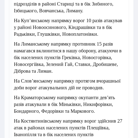
підрозділів в районі Стариці та в бік Зибиного,
Ізбицького, Вовчанська, Лиману.
На Куп’янському напрямку ворог 10 разів атакував
у районі Новоосинового, Кіндрашівки та в бік
Радьківки, Глушківки, Новоплатонівки.
На Лиманському напрямку противник 15 разів
намагався вклинитися в нашу оборону, атакуючи в
бік населених пунктів Греківка, Новоєгорівка,
Новосергіївка, Зелений Гай, Ставки, Дробишеве,
Діброва та Лиман.
На Слов’янському напрямку протягом вчорашньої
доби ворог атакувальних дій не проводив.
На Краматорському напрямку окупанти дев’ять
разів атакували в бік Міньківки, Никифорівки,
Бондарного, Федорівки та Маркового.
На Костянтинівському напрямку ворог здійснив 27
атак в районах населених пунктів Плещіївка,
Іванопілля та в бік населених пунктів