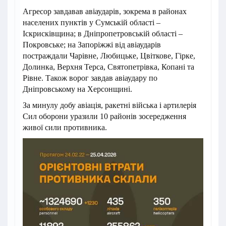
Агресор завдавав авіаударів, зокрема в районах
населених пунктів у Сумській області –
Іскрисківщина; в Дніпропетровській області –
Покровське; на Запоріжжі від авіаударів
постраждали Чарівне, Любицьке, Цвіткове, Гірке,
Долинка, Верхня Терса, Святопетрівка, Копані та
Рівне. Також ворог завдав авіаудару по
Дніпровському на Херсонщині.
За минулу добу авіація, ракетні війська і артилерія
Сил оборони уразили 10 районів зосередження
живої сили противника.