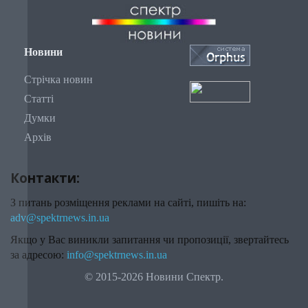
Новини
Стрічка новин
Статті
Думки
Архів
Контакти:
З питань розміщення реклами на сайті, пишіть на:
adv@spektrnews.in.ua
Якщо у Вас виникли запитання чи пропозиції, звертайтесь
за адресою:
info@spektrnews.in.ua
© 2015-2026 Новини Спектр.