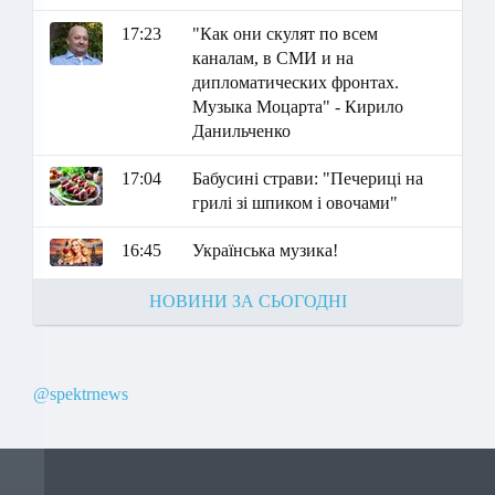
17:23
"Как они скулят по всем
каналам, в СМИ и на
дипломатических фронтах.
Музыка Моцарта" - Кирило
Данильченко
17:04
Бабусині страви: "Печериці на
грилі зі шпиком і овочами"
16:45
Українська музика!
НОВИНИ ЗА СЬОГОДНІ
@spektrnews