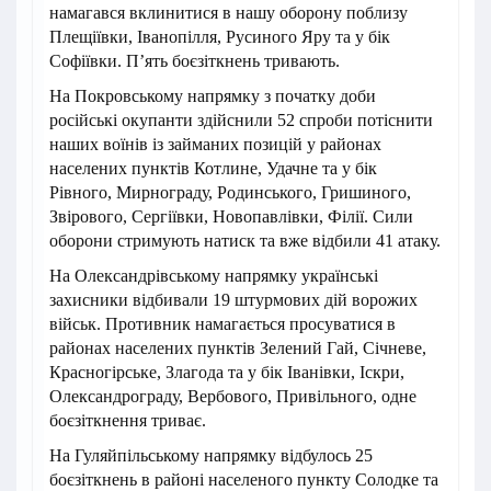
намагався вклинитися в нашу оборону поблизу
Плещіївки, Іванопілля, Русиного Яру та у бік
Софіївки. П’ять боєзіткнень тривають.
На Покровському напрямку з початку доби
російські окупанти здійснили 52 спроби потіснити
наших воїнів із займаних позицій у районах
населених пунктів Котлине, Удачне та у бік
Рівного, Мирнограду, Родинського, Гришиного,
Звірового, Сергіївки, Новопавлівки, Філії. Сили
оборони стримують натиск та вже відбили 41 атаку.
На Олександрівському напрямку українські
захисники відбивали 19 штурмових дій ворожих
військ. Противник намагається просуватися в
районах населених пунктів Зелений Гай, Січневе,
Красногірське, Злагода та у бік Іванівки, Іскри,
Олександрограду, Вербового, Привільного, одне
боєзіткнення триває.
На Гуляйпільському напрямку відбулось 25
боєзіткнень в районі населеного пункту Солодке та