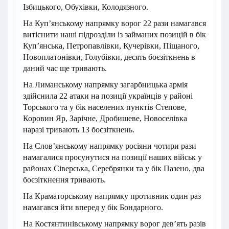
Ізбицького, Обухівки, Колодязного.
На Куп’янському напрямку ворог 22 рази намагався
витіснити наші підрозділи із займаних позицій в бік
Куп’янська, Петропавлівки, Кучерівки, Піщаного,
Новоплатонівки, Голубівки, десять боєзіткнень в
даний час ще тривають.
На Лиманському напрямку загарбницька армія
здійснила 22 атаки на позиції українців у районі
Торського та у бік населених пунктів Степове,
Коровин Яр, Зарічне, Дробишеве, Новоселівка
наразі тривають 13 боєзіткнень.
На Слов’янському напрямку росіяни чотири рази
намагалися просунутися на позиції наших військ у
районах Сіверська, Серебрянки та у бік Пазено, два
боєзіткнення тривають.
На Краматорському напрямку противник один раз
намагався йти вперед у бік Бондарного.
На Костянтинівському напрямку ворог дев’ять разів