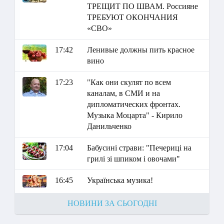
ТРЕЩИТ ПО ШВАМ. Россияне
ТРЕБУЮТ ОКОНЧАНИЯ
«СВО»
17:42
Ленивые должны пить красное
вино
17:23
"Как они скулят по всем
каналам, в СМИ и на
дипломатических фронтах.
Музыка Моцарта" - Кирило
Данильченко
17:04
Бабусині страви: "Печериці на
грилі зі шпиком і овочами"
16:45
Українська музика!
НОВИНИ ЗА СЬОГОДНІ