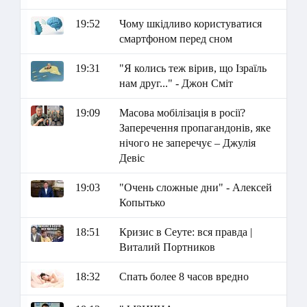
19:52
Чому шкідливо користуватися
смартфоном перед сном
19:31
"Я колись теж вірив, що Ізраїль
нам друг..." - Джон Сміт
19:09
Масова мобілізація в росії?
Заперечення пропагандонів, яке
нічого не заперечує – Джулія
Девіс
19:03
"Очень сложные дни" - Алексей
Копытько
18:51
Кризис в Сеуте: вся правда |
Виталий Портников
18:32
Спать более 8 часов вредно