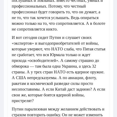
послушных и лояльных. Вместо честных, умных и
профессиональных. Потому, что честный
профессионал будет говорить то, что он думает, а
не то, что так хочется услышать. Ведь опираться
можно только на то, что сопротивляется. А в болоте
не сопротивляется никто.
И вот сегодня сидит Путин и слушает своих
«экспертов» и выгодоприобретателей от войны,
которые уверяют, что НАТО слаба, что Пятая статья
не сработает, что вся Юрмала только и ждет
прихода «освободителей». А самому страшно до
обморока — там была одна Украина, а здесь 32
страны. А у трех стран НАТО есть ядерное оружие.
А США непредсказуемы. А по авиации, флоту,
ракетам и космической разведке силы просто
несопоставимы. А если Китай даст заднюю? А если
свои же, которые боятся ядерной войны,
пристрелят?
Путин парализован между желанием действовать и
страхом повторить ошибку. Он не может изменить