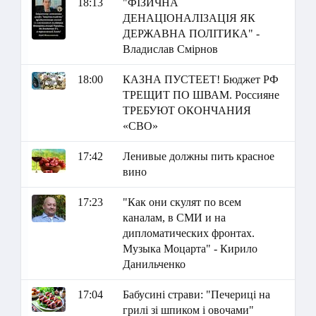
18:13
"ФІЗИЧНА
ДЕНАЦІОНАЛІЗАЦІЯ ЯК
ДЕРЖАВНА ПОЛІТИКА" -
Владислав Смірнов
18:00
КАЗНА ПУСТЕЕТ! Бюджет РФ
ТРЕЩИТ ПО ШВАМ. Россияне
ТРЕБУЮТ ОКОНЧАНИЯ
«СВО»
17:42
Ленивые должны пить красное
вино
17:23
"Как они скулят по всем
каналам, в СМИ и на
дипломатических фронтах.
Музыка Моцарта" - Кирило
Данильченко
17:04
Бабусині страви: "Печериці на
грилі зі шпиком і овочами"