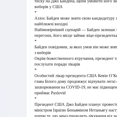
тиску на Джо Байдена, щоби умовити його зі
виборів у США
*
Axios: Байден може зняти свою кандидатуру з
найближчі вихідні
Найімовірніший сценарій — Байден залишає 
перегони, його місце займає віце-президентк
*
Байден повідомив, за яких умов він може зн
з виборів
Окрім божественного втручання, президент 
послухати поради лікарів
*
Особистий лікар президента США Кевін О’К
глава Білого дому продовжує відчувати легк
захворювання на COVID-19, не має підвищен
приймає Paxlovid
*
Президент США Джо Байден планує провести 
міністром Ізраїлю Беньяміном Нетаньягу нас
попри те, що зараз проходить лікування від 