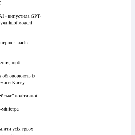
ї
AI - випустила GPT-
тужнішої моделі
ерше з часів
ення, щоб
я обговорюють із
омоги Києву
йської політичної
-міністра
ьнити усіх трьох