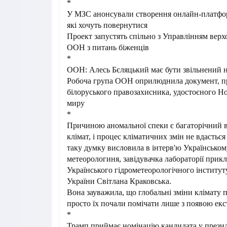
*
У МЗС анонсували створення онлайн-платфор
які хочуть повернутися
Проект запустять спільно з Управлінням верх
ООН з питань біженців
*
ООН: Алесь Бєляцький має бути звільнений 
Робоча група ООН оприлюднила документ, п
білоруського правозахисника, удостоєного Но
миру
*
Причиною аномальної спеки є багаторічний 
клімат, і процес кліматичних змін не вдастьс
таку думку висловила в інтерв'ю Українськом
метеорологиня, завідувачка лабораторії прикл
Українського гідрометеорологічного інстит
України Світлана Краковська.
Вона зауважила, що глобальні зміни клімату п
просто їх почали помічати лише з появою ек
*
Трамп приймає номінацію кандидата у презид