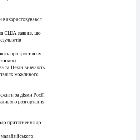
ий використовувався
ня США заявив, що
езультатів
ають про зростаючу
 космосі
ва та Пекін вивчають
стадіях можливого
ити за діями Росії,
ожливого розгортання
одо притягнення до
 малайзійського