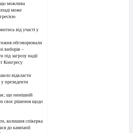
, що можлива
опаді може
агресією
итись від участі у
о тижня обговорювали
і виборів –
 під загрозу надії
ат Конгресу
шило відкласти
 у президенти
є, що нинішній
ти своє рішення щодо
ен, колишня спікерка
ся до кампанії