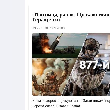
"П'ятниця, ранок. Що важливог
Геращенко
19 лип. 2024 09:20:00
Бажаю здоров'я і дякую за ніч Захисникам Ук
Героям слава! Слава! Слава!