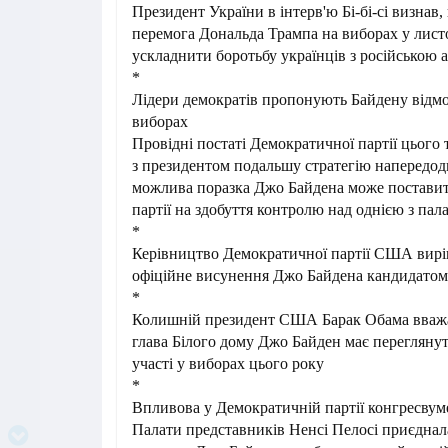
Президент України в інтерв'ю Бі-бі-сі визнав
перемога Дональда Трампа на виборах у лист
ускладнити боротьбу українців з російською 
*
Лідери демократів пропонують Байдену відмов
виборах
Провідні постаті Демократичної партії цьог
з президентом подальшу стратегію напередодн
можлива поразка Джо Байдена може поставити
партії на здобуття контролю над однією з пал
*
Керівництво Демократичної партії США вирі
офіційне висунення Джо Байдена кандидатом
*
Колишній президент США Барак Обама вважа
глава Білого дому Джо Байден має перегляну
участі у виборах цього року
*
Впливова у Демократичній партії конгресвум
Палати представників Ненсі Пелосі приєднала