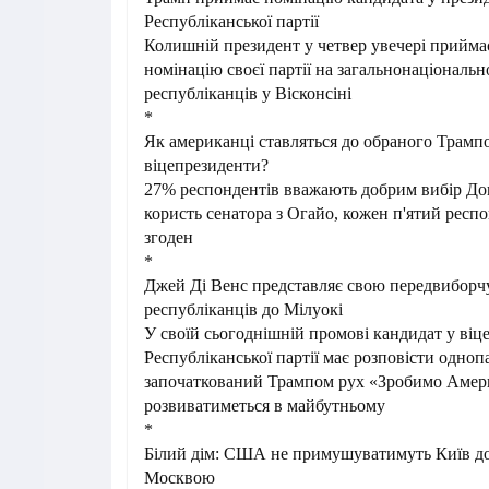
Республіканської партії
Колишній президент у четвер увечері прийма
номінацію своєї партії на загальнонаціонально
республіканців у Вісконсіні
*
Як американці ставляться до обраного Трамп
віцепрезиденти?
27% респондентів вважають добрим вибір До
користь сенатора з Огайо, кожен п'ятий респ
згоден
*
Джей Ді Венс представляє свою передвиборчу 
республіканців до Мілуокі
У своїй сьогоднішній промові кандидат у віц
Республіканської партії має розповісти одноп
започаткований Трампом рух «Зробимо Амер
розвиватиметься в майбутньому
*
Білий дім: США не примушуватимуть Київ до 
Москвою