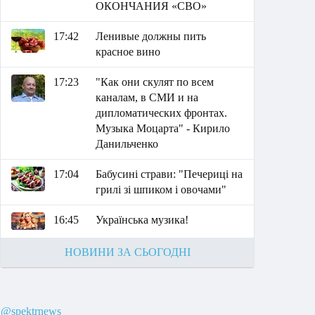
ОКОНЧАНИЯ «СВО»
17:42
Ленивые должны пить
красное вино
17:23
"Как они скулят по всем
каналам, в СМИ и на
дипломатических фронтах.
Музыка Моцарта" - Кирило
Данильченко
17:04
Бабусині страви: "Печериці на
грилі зі шпиком і овочами"
16:45
Українська музика!
НОВИНИ ЗА СЬОГОДНІ
@spektrnews