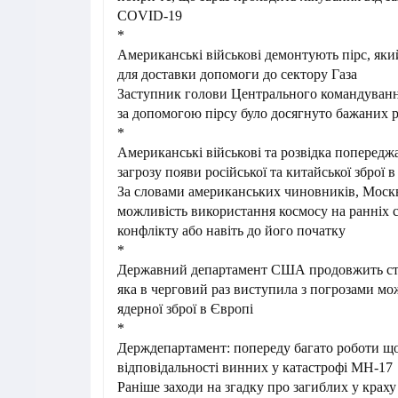
COVID-19
*
Американські військові демонтують пірс, як
для доставки допомоги до сектору Газа
Заступник голови Центрального командуван
за допомогою пірсу було досягнуто бажаних р
*
Американські військові та розвідка попередж
загрозу появи російської та китайської зброї в
За словами американських чиновників, Моск
можливість використання космосу на ранніх 
конфлікту або навіть до його початку
*
Державний департамент США продовжить стеж
яка в черговий раз виступила з погрозами м
ядерної зброї в Європі
*
Держдепартамент: попереду багато роботи щ
відповідальності винних у катастрофі MH-17
Раніше заходи на згадку про загиблих у краху