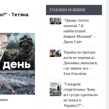
ГОЛОВНІ НОВИНИ
о?" - Тетяна
"Цікаву статтю
написав 7-й
найбагатший
боярин Московії" -
Джон Сміт
Україна не програє.
росія не перемагає.
Динаміка змінилася,
і це змінює все –
Енн Епплбом
"Синдром
стерв'ятника: Чому
всі сусіди одночасно
раїни.
вп’ялися в
Україну??" -