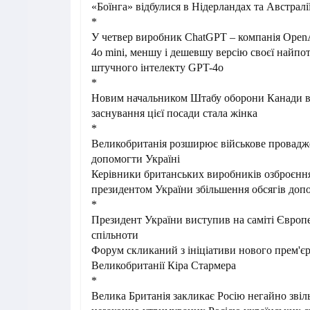
«Боїнга» відбулися в Нідерландах та Австралі
*
У четвер виробник ChatGPT – компанія Open
4o mini, меншу і дешевшу версію своєї найпо
штучного інтелекту GPT-4o
*
Новим начальником Штабу оборони Канади вп
заснування цієї посади стала жінка
*
Великобританія розширює військове провадж
допомогти Україні
Керівники британських виробників озброєнн
президентом України збільшення обсягів доп
*
Президент України виступив на саміті Європе
спільноти
Форум скликаний з ініціативи нового прем'єр
Великобританії Кіра Стармера
*
Велика Британія закликає Росію негайно звіл