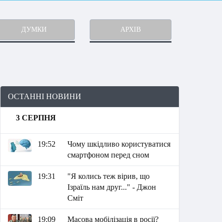
ДУМКИ
АРХІВ
ОСТАННІ НОВИНИ
3 СЕРПНЯ
19:52
Чому шкідливо користуватися
смартфоном перед сном
19:31
"Я колись теж вірив, що
Ізраїль нам друг..." - Джон
Сміт
19:09
Масова мобілізація в росії?