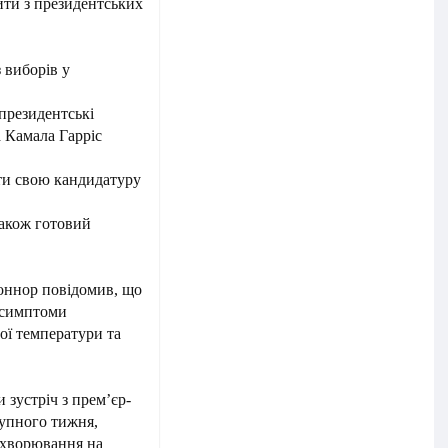
йти з президентських
 виборів у
президентські
а Камала Гарріс
яти свою кандидатуру
також готовий
оннор повідомив, що
і симптоми
ої температури та
зустріч з прем’єр-
тупного тижня,
захворювання на