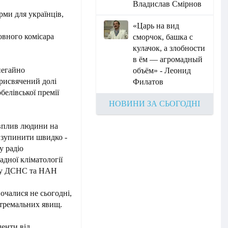
Владислав Смірнов
ми для українців,
«Царь на вид
овного комісара
сморчок, башка с
кулачок, а злобности
в ём — агромадный
негайно
объём» - Леонид
рисвячений долі
Филатов
белівської премії
НОВИНИ ЗА СЬОГОДНІ
вплив людини на
я зупинити швидко -
у радіо
адної кліматології
уту ДСНС та НАН
очалися не сьогодні,
стремальних явищ.
енти від