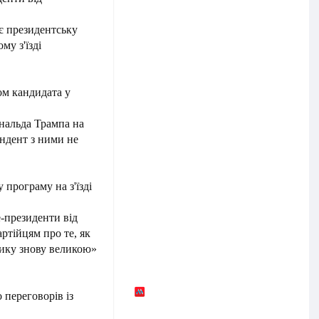
є президентську
му з'їзді
ом кандидата у
нальда Трампа на
ондент з ними не
програму на з'їзді
е-президенти від
артійцям про те, як
ику знову великою»
переговорів із