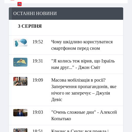
ОСТАННІ НОВИНИ
3 СЕРПНЯ
19:52
Чому шкідливо користуватися
смартфоном перед сном
19:31
"Я колись теж вірив, що Ізраїль
нам друг..." - Джон Сміт
19:09
Масова мобілізація в росії?
Заперечення пропагандонів, яке
нічого не заперечує – Джулія
Девіс
19:03
"Очень сложные дни" - Алексей
Копытько
18:51
Кризис в Сеуте: вся правда |