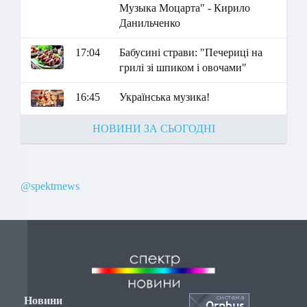
Музыка Моцарта" - Кирило
Данильченко
17:04
Бабусині страви: "Печериці на
грилі зі шпиком і овочами"
16:45
Українська музика!
НОВИНИ ЗА СЬОГОДНІ
@spektrnews
Новини