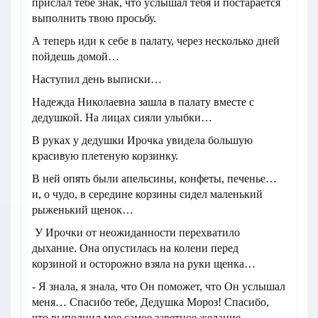
прислал тебе знак, что услышал тебя и постарается
выполнить твою просьбу.
А теперь иди к себе в палату, через несколько дней
пойдешь домой…
Наступил день выписки…
Надежда Николаевна зашла в палату вместе с
дедушкой. На лицах сияли улыбки…
В руках у дедушки Ирочка увидела большую
красивую плетеную корзинку.
В ней опять были апельсины, конфеты, печенье…
и, о чудо, в середине корзины сидел маленький
рыженький щенок…
У Ирочки от неожиданности перехватило
дыхание. Она опустилась на колени перед
корзиной и осторожно взяла на руки щенка…
- Я знала, я знала, что Он поможет, что Он услышал
меня… Спасибо тебе, Дедушка Мороз! Спасибо,
что выполнил мое самое заветное желание…