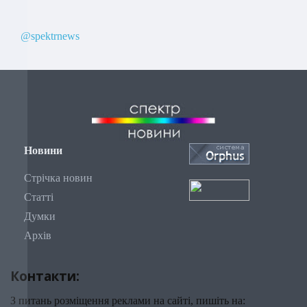
@spektrnews
Новини
Стрічка новин
Статті
Думки
Архів
Контакти:
З питань розміщення реклами на сайті, пишіть на: