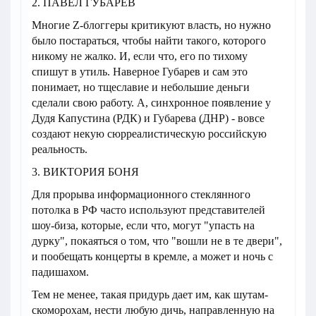
2. ПАВЕЛ ГУБАРЕВ
Многие Z-блоггеры критикуют власть, но нужно
было постараться, чтобы найти такого, которого
никому не жалко. И, если что, его по тихому
спишут в утиль. Наверное Губарев и сам это
понимает, но тщеславие и небольшие деньги
сделали свою работу. А, синхронное появление у
Дудя Капустина (РДК) и Губарева (ДНР) - вовсе
создают некую сюрреалистическую российскую
реальность.
3. ВИКТОРИЯ БОНЯ
Для прорыва информационного стеклянного
потолка в РФ часто используют представителей
шоу-биза, которые, если что, могут "упасть на
дурку", покаяться о том, что "вошли не в те двери",
и пообещать концерты в кремле, а может и ночь с
падишахом.
Тем не менее, такая придурь дает им, как шутам-
скоморохам, нести любую дичь, направленную на