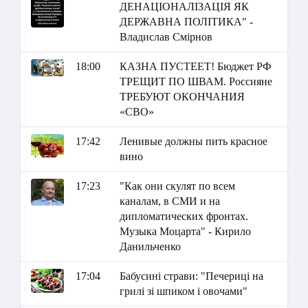
ДЕНАЦІОНАЛІЗАЦІЯ ЯК
ДЕРЖАВНА ПОЛІТИКА" -
Владислав Смірнов
18:00
КАЗНА ПУСТЕЕТ! Бюджет РФ
ТРЕЩИТ ПО ШВАМ. Россияне
ТРЕБУЮТ ОКОНЧАНИЯ
«СВО»
17:42
Ленивые должны пить красное
вино
17:23
"Как они скулят по всем
каналам, в СМИ и на
дипломатических фронтах.
Музыка Моцарта" - Кирило
Данильченко
17:04
Бабусині страви: "Печериці на
грилі зі шпиком і овочами"