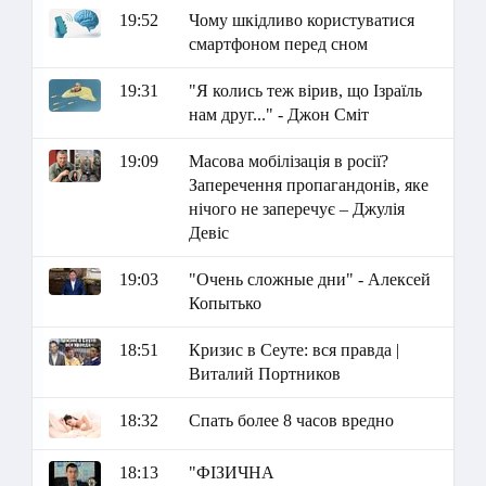
19:52
Чому шкідливо користуватися
смартфоном перед сном
19:31
"Я колись теж вірив, що Ізраїль
нам друг..." - Джон Сміт
19:09
Масова мобілізація в росії?
Заперечення пропагандонів, яке
нічого не заперечує – Джулія
Девіс
19:03
"Очень сложные дни" - Алексей
Копытько
18:51
Кризис в Сеуте: вся правда |
Виталий Портников
18:32
Спать более 8 часов вредно
18:13
"ФІЗИЧНА