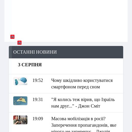
ОСТАННІ НОВИНИ
3 СЕРПНЯ
19:52
Чому шкідливо користуватися
смартфоном перед сном
19:31
"Я колись теж вірив, що Ізраїль
нам друг..." - Джон Сміт
19:09
Масова мобілізація в росії?
Заперечення пропагандонів, яке
нічого не заперечує – Джулія