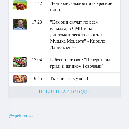
17:42
Ленивые должны пить красное
вино
17:23
"Как они скулят по всем
каналам, в СМИ и на
дипломатических фронтах.
Музыка Моцарта" - Кирило
Данильченко
17:04
Бабусині страви: "Печериці на
грилі зі шпиком і овочами"
16:45
Українська музика!
НОВИНИ ЗА СЬОГОДНІ
@spektrnews