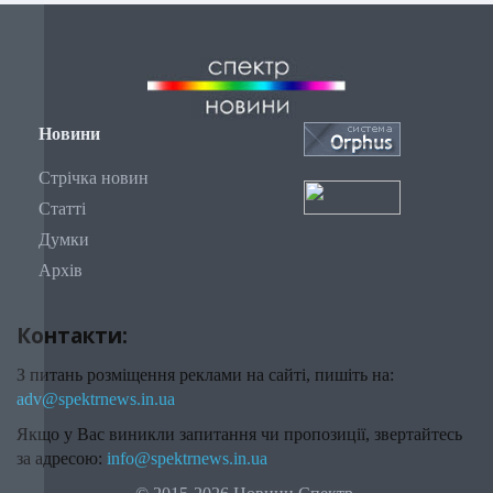
Новини
Стрічка новин
Статті
Думки
Архів
Контакти:
З питань розміщення реклами на сайті, пишіть на:
adv@spektrnews.in.ua
Якщо у Вас виникли запитання чи пропозиції, звертайтесь
за адресою:
info@spektrnews.in.ua