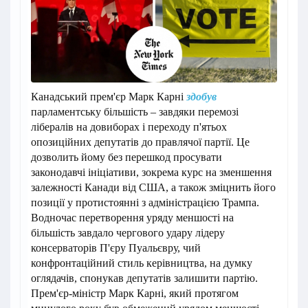
Канадський прем'єр Марк Карні
здобув
парламентську більшість – завдяки перемозі
лібералів на довиборах і переходу п'ятьох
опозиційних депутатів до правлячої партії. Це
дозволить йому без перешкод просувати
законодавчі ініціативи, зокрема курс на зменшення
залежності Канади від США, а також зміцнить його
позиції у протистоянні з адміністрацією Трампа.
Водночас перетворення уряду меншості на
більшість завдало чергового удару лідеру
консерваторів П'єру Пуальєвру, чий
конфронтаційний стиль керівництва, на думку
оглядачів, спонукав депутатів залишити партію.
Прем'єр-міністр Марк Карні, який протягом