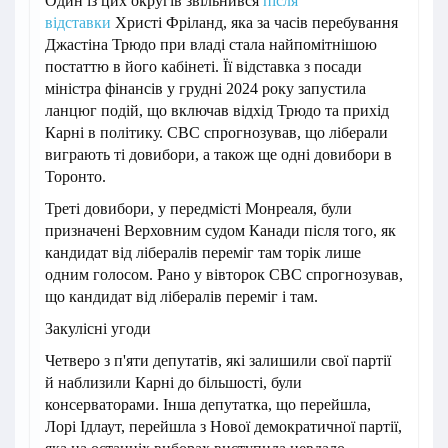
Один із цих округів звільнився
після
відставки
Христі Фріланд, яка за часів перебування
Джастіна Трюдо при владі стала найпомітнішою
постаттю в його кабінеті. Її відставка з посади
міністра фінансів у грудні 2024 року запустила
ланцюг подій, що включав відхід Трюдо та прихід
Карні в політику. CBC спрогнозував, що ліберали
виграють ті довибори, а також ще одні довибори в
Торонто.
Треті довибори, у передмісті Монреаля, були
призначені Верховним судом Канади після того, як
кандидат від лібералів переміг там торік лише
одним голосом. Рано у вівторок CBC спрогнозував,
що кандидат від лібералів переміг і там.
Закулісні угоди
Четверо з п'яти депутатів, які залишили свої партії
й наблизили Карні до більшості, були
консерваторами. Інша депутатка, що перейшла,
Лорі Ідлаут, перейшла з Нової демократичної партії,