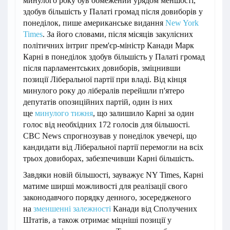
минулого року був обмежений урядом меншості,
здобув більшість у Палаті громад після довиборів у
понеділок, пише американське видання
New York
Times
. За його словами, після місяців закулісних
політичних інтриг прем'єр-міністр Канади Марк
Карні в понеділок здобув більшість у Палаті громад
після парламентських довиборів, зміцнивши
позиції Ліберальної партії при владі. Від кінця
минулого року до лібералів перейшли п'ятеро
депутатів опозиційних партій, один із них
ще
минулого тижня
, що залишило Карні за один
голос від необхідних 172 голосів для більшості.
CBC News спрогнозував у понеділок увечері, що
кандидати від Ліберальної партії перемогли на всіх
трьох довиборах, забезпечивши Карні більшість.
Завдяки новій більшості, зауважує NY Times, Карні
матиме ширші можливості для реалізації свого
законодавчого порядку денного, зосередженого
на
зменшенні залежності
Канади від Сполучених
Штатів, а також отримає міцніші позиції у