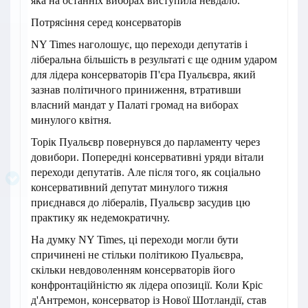
яка на останніх виборах виступила невдало.
Потрясіння серед консерваторів
NY Times наголошує, що переходи депутатів і
ліберальна більшість в результаті є ще одним ударом
для лідера консерваторів П'єра Пуальєвра, який
зазнав політичного приниження, втративши
власний мандат у Палаті громад на виборах
минулого квітня.
Торік Пуальєвр повернувся до парламенту через
довибори. Попередні консервативні уряди вітали
переходи депутатів. Але після того, як соціально
консервативний депутат минулого тижня
приєднався до лібералів, Пуальєвр засудив цю
практику як недемократичну.
На думку NY Times, ці переходи могли бути
спричинені не стільки політикою Пуальєвра,
скільки невдоволенням консерваторів його
конфронтаційністю як лідера опозиції. Коли Кріс
д'Антремон, консерватор із Нової Шотландії, став