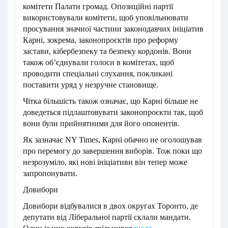
комітети Палати громад. Опозиційні партії
використовували комітети, щоб уповільнювати
просування значної частини законодавчих ініціатив
Карні, зокрема, законопроєктів про реформу
застави, кібербезпеку та безпеку кордонів. Вони
також об’єднували голоси в комітетах, щоб
проводити спеціальні слухання, покликані
поставити уряд у незручне становище.
Чітка більшість також означає, що Карні більше не
доведеться підлаштовувати законопроєкти так, щоб
вони були прийнятними для його опонентів.
Як зазначає NY Times, Карні обачно не оголошував
про перемогу до завершення виборів. Тож поки що
незрозуміло, які нові ініціативи він тепер може
запропонувати.
Довибори
Довибори відбувалися в двох округах Торонто, де
депутати від Ліберальної партії склали мандати.