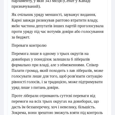
парламенту, у якій 343 місця (Сенат у Канаді
призначуваний).
Як очільник уряду меншості, зауважує видання,
Карні завжди ризикував раптово втратити владу,
якби частина депутатів інших партій проголосувала
проти уряду під час вотумів довіри або голосування
за бюджет.
Переваги контролю
Перемога лише в одному з трьох округів на
довиборах у понеділок залишила б лібералів
формально при владі, але з обмеженнями. Спікер
Палати громад, який походить з лав лібералів, може
голосувати лише для того, щоб розв'язати ситуацію
рівності голосів, і за традицією, може підтримувати
уряд лише з питань довіри.
Проте ліберали отримають суттєві переваги від
перемоги на всіх трьох округах на довиборах, що
дасть їм беззаперечну, хоч і невелику, більшість.
Зокрема, вони зрештою зможуть взяти під контроль