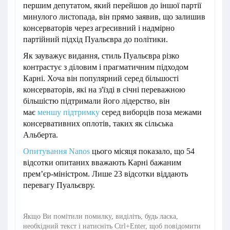
першим депутатом, який перейшов до іншої партії
минулого листопада, він прямо заявив, що залишив
консерваторів через агресивний і надмірно
партійний підхід Пуальєвра до політики.
Як зауважує видання, стиль Пуальєвра різко
контрастує з діловим і прагматичним підходом
Карні. Хоча він популярний серед більшості
консерваторів, які на з'їзді в січні переважною
більшістю підтримали його лідерство, він
має
меншу підтримку
серед виборців поза межами
консервативних оплотів, таких як сільська
Альберта.
Опитування Nanos
цього місяця показало, що 54
відсотки опитаних вважають Карні бажаним
прем’єр-міністром. Лише 23 відсотки віддають
перевагу Пуальєвру.
Якщо Ви помітили помилку, виділіть, будь ласка,
необхідний текст і натисніть Ctrl+Enter, щоб повідомити