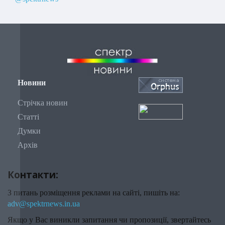
Новини
Стрічка новин
Статті
Думки
Архів
Контакти:
З питань розміщення реклами на сайті, пишіть на:
adv@spektrnews.in.ua
Якщо у Вас виникли запитання чи пропозиції, звертайтесь