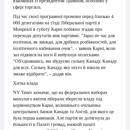
взаєминах із президентом Трампом, особливо у
сфері торгівлі.
Під час своєї програмної промови перед близько 4
000 делегатами на з'їзді Ліберальної партії в
Монреалі в суботу Карні побіжно згадав про
переходи депутатів між партіями. "Зараз не час для
політики, як завжди, для дрібних розбіжностей, для
політичного набивання очок", – заявив Карні, коли
зал підвівся на ноги й вибухнув оплесками.
"Об'єднавшись, ми збудуємо сильну Канаду. Канаду
для всіх. Сильну Канаду, яку ніхто й ніколи не
зможе відібрати", – додав він.
Хитка влада
NY Times зазначає, що на федеральних виборах
минулого квітня ліберали зберегли владу під
керівництвом Карні, колишнього очільника
центральних банків Канади та Англії, для якого це
була перша кампанія. Але партія не дотягнула до
більшості в Палаті громад, нижній палаті