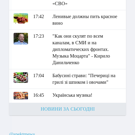
«СВО»
17:42
Ленивые должны пить красное
вино
17:23
"Как они скулят по всем
каналам, в СМИ и на
дипломатических фронтах.
Музыка Моцарта" - Кирило
Данильченко
17:04
Бабусині страви: "Печериці на
грилі зі шпиком і овочами"
16:45
Українська музика!
НОВИНИ ЗА СЬОГОДНІ
@spektrnews