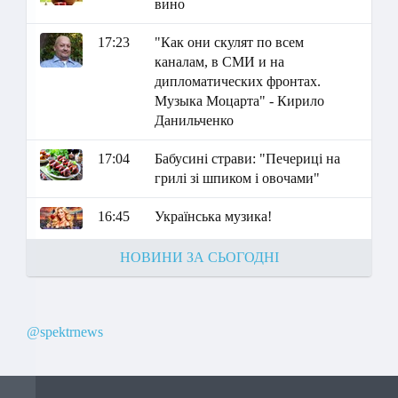
вино
17:23
"Как они скулят по всем
каналам, в СМИ и на
дипломатических фронтах.
Музыка Моцарта" - Кирило
Данильченко
17:04
Бабусині страви: "Печериці на
грилі зі шпиком і овочами"
16:45
Українська музика!
НОВИНИ ЗА СЬОГОДНІ
@spektrnews