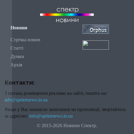
Новини
Стрічка новин
Статті
Думки
Архів
Контакти:
З питань розміщення реклами на сайті, пишіть на:
adv@spektrnews.in.ua
Якщо у Вас виникли запитання чи пропозиції, звертайтесь
за адресою:
info@spektrnews.in.ua
© 2015-2026 Новини Спектр.