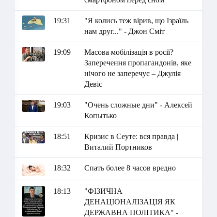
19:31
"Я колись теж вірив, що Ізраїль
нам друг..." - Джон Сміт
19:09
Масова мобілізація в росії?
Заперечення пропагандонів, яке
нічого не заперечує – Джулія
Девіс
19:03
"Очень сложные дни" - Алексей
Копытько
18:51
Кризис в Сеуте: вся правда |
Виталий Портников
18:32
Спать более 8 часов вредно
18:13
"ФІЗИЧНА
ДЕНАЦІОНАЛІЗАЦІЯ ЯК
ДЕРЖАВНА ПОЛІТИКА" -