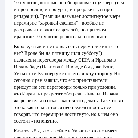
10 пунктов, которые он обнародовал еще вчера (там
и про пролив, и про уран, и про ракеты, и про
репарации). Трамп же называет достигнутое вчера
перемирие “хорошей сделкой” , вообще не
раскрывая никаких ее деталей, но при этом
иранские 10 пунктов решительно отвергает…
Короче, я так и не понял: есть перемирие или его
нет? Вроде бы на пятницу (или субботу?)
назначены переговоры между США и Ираном в
Исламабаде (Пакистан). И вроде бы даже Вэнс,
Уиткофф и Кушнер уже полетели в ту сторону. Но
сегодня Иран заявил, что его представители
приедут на эти переговоры только при условии,
что Израиль прекратит обстрелы Ливана. Израиль
же решительно отказывается это делать. Так что все
это какая-то квантовая неопределённость: все
говорят, что перемирие достигнуто, но в чем оно
состоит - непонятно.
Казалось бы, что к войне в Украине это не имеет
прямого отношения. Но, тем не менее, от исхода