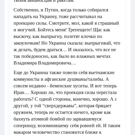
твоим авианосцам и ракетам.
Собственно, и Путин, когда только собирался
нападать на Украину, тоже рассчитывал на
проекцию силы. Смотрите, мол, какой я страшный
и могучий. Бойтесь меня! Трепещите! Щас как
выскочу, как выпрыгну, полетят клочки по
закоулочкам! Но Украина сказала: выпрыгивай, что
ж делать, будем драться… И оказалось, что все не
так победоносно, как было во влажных мечтах
Владимира Владимировича…
Еще до Украины также повели себя вьетнамские
коммунисты и афганские душманы/талибы. А
совсем недавно - йеменские хуситы. И вот теперь
Иран… Хорошо ли, что проекция силы перестала
работать? С одной стороны, конечно, хорошо. А с
другой, у той “сверхдержавы”, которая бряцает
оружием, теперь не остается ничего, кроме как
бахнуть атомной бомбой по зарвавшемуся
соперницу, возомнившему себя ровней ей. И таким
макаром человечество становится ближе к