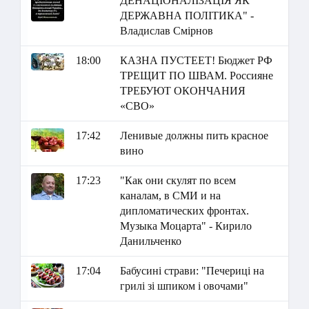
ДЕНАЦІОНАЛІЗАЦІЯ ЯК
ДЕРЖАВНА ПОЛІТИКА" -
Владислав Смірнов
18:00
КАЗНА ПУСТЕЕТ! Бюджет РФ
ТРЕЩИТ ПО ШВАМ. Россияне
ТРЕБУЮТ ОКОНЧАНИЯ
«СВО»
17:42
Ленивые должны пить красное
вино
17:23
"Как они скулят по всем
каналам, в СМИ и на
дипломатических фронтах.
Музыка Моцарта" - Кирило
Данильченко
17:04
Бабусині страви: "Печериці на
грилі зі шпиком і овочами"