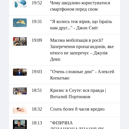
19:52
Чому шкідливо користуватися
смартфоном перед сном
19:31
"Я колись теж вірив, що Ізраїль
нам друг..." - Джон Сміт
19:09
Масова мобілізація в росії?
Заперечення пропагандонів, яке
нічого не заперечує – Джулія
Девіс
19:03
"Очень сложные дни" - Алексей
Копытько
18:51
Кризис в Сеуте: вся правда |
Виталий Портников
18:32
Спать более 8 часов вредно
18:13
"ФІЗИЧНА