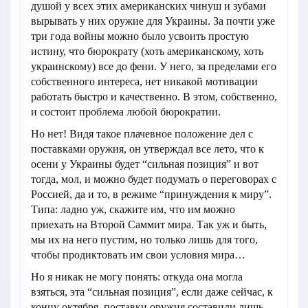
душой у всех этих американских чинуш и зубами
вырывать у них оружие для Украины. За почти уже
три года войны можно было усвоить простую
истину, что бюрократу (хоть американскому, хоть
украинскому) все до фени. У него, за пределами его
собственного интереса, нет никакой мотивации
работать быстро и качественно. В этом, собственно,
и состоит проблема любой бюрократии.
Но нет! Видя такое плачевное положение дел с
поставками оружия, он утверждал все лето, что к
осени у Украины будет “сильная позиция” и вот
тогда, мол, и можно будет подумать о переговорах с
Россией, да и то, в режиме “принуждения к миру”.
Типа: ладно уж, скажите им, что им можно
приехать на Второй Саммит мира. Так уж и быть,
мы их на него пустим, но только лишь для того,
чтобы продиктовать им свои условия мира…
Но я никак не могу понять: откуда она могла
взяться, эта “сильная позиция”, если даже сейчас, к
концу октября, поставки оружия составили лишь