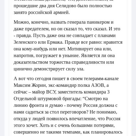
прошедшие два дня Селидово было полностью
занято российской армией.
Можно, конечно, назвать генерала паникером и
даже предателем, но он сказал то, что сказал. И это
- правда. Пусть даже она не совпадает с планами
Зеленского или Ермака. Правде все равно: нравится
она кому-нибудь или нет. Мотивирует она или,
напротив, погружает в уныние. Является ли она
доказательством торжества справедливости или
цинично демонстрирует силу зла.
А вот что сегодня пишет в своем телерамм-канале
Максим Жорин, экс-командир полка АЗОВ, а
сейчас – майор ВСУ, заместитель командира 3
Отдельной штурмовой бригады: “Смотрю на
линию фронта и думаю - почему Россия должна с
нами садиться за стол переговоров? Не понимаю,
откуда у людей появилось впечатление, что Россия
этого хочет. Хоть и с очень большими потерями,
совершенно не такими темпами, как планировалось