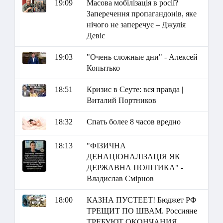
19:09
Масова мобілізація в росії?
Заперечення пропагандонів, яке
нічого не заперечує – Джулія
Девіс
19:03
"Очень сложные дни" - Алексей
Копытько
18:51
Кризис в Сеуте: вся правда |
Виталий Портников
18:32
Спать более 8 часов вредно
18:13
"ФІЗИЧНА
ДЕНАЦІОНАЛІЗАЦІЯ ЯК
ДЕРЖАВНА ПОЛІТИКА" -
Владислав Смірнов
18:00
КАЗНА ПУСТЕЕТ! Бюджет РФ
ТРЕЩИТ ПО ШВАМ. Россияне
ТРЕБУЮТ ОКОНЧАНИЯ