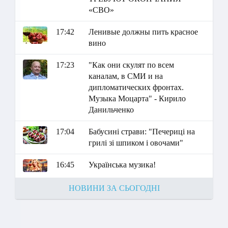
«СВО»
17:42
Ленивые должны пить красное
вино
17:23
"Как они скулят по всем
каналам, в СМИ и на
дипломатических фронтах.
Музыка Моцарта" - Кирило
Данильченко
17:04
Бабусині страви: "Печериці на
грилі зі шпиком і овочами"
16:45
Українська музика!
НОВИНИ ЗА СЬОГОДНІ