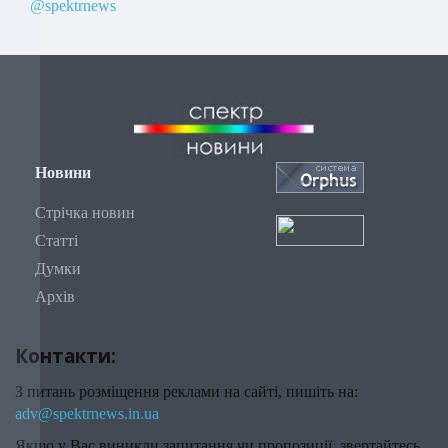
@spektrnews
Новини
Стрічка новин
Статті
Думки
Архів
Контакти:
З питань розміщення реклами на сайті, пишіть на:
adv@spektrnews.in.ua
Якщо у Вас виникли запитання чи пропозиції, звертайтесь