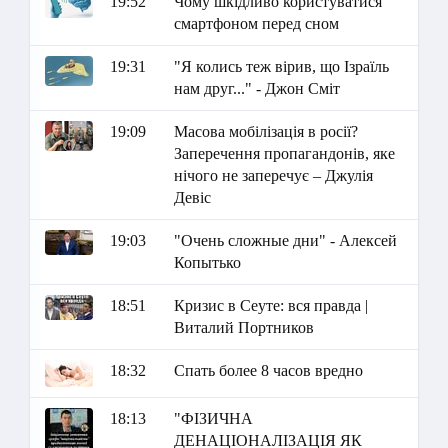
19:52
Чому шкідливо користуватися
смартфоном перед сном
19:31
"Я колись теж вірив, що Ізраїль
нам друг..." - Джон Сміт
19:09
Масова мобілізація в росії?
Заперечення пропагандонів, яке
нічого не заперечує – Джулія
Девіс
19:03
"Очень сложные дни" - Алексей
Копытько
18:51
Кризис в Сеуте: вся правда |
Виталий Портников
18:32
Спать более 8 часов вредно
18:13
"ФІЗИЧНА
ДЕНАЦІОНАЛІЗАЦІЯ ЯК