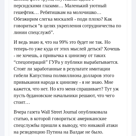
персидскими глазами… Маленький уютный
гешефтик… Ребятишкам на молочишко…
Обезжирим слегка москалей - поди плохо? Как
говориться “в целях укрепления сотрудничества по
линии спецслужб”.
И ведь знаю я, что на 99% это будет не так. Но
теперь-то уже куда от этих мыслей деться? Хочешь
- не хочешь, а привычка к цинизму от таких
“спецопераций” ГУРа у публики вырабатывается.
Стоят ли заработанные в результате имитации
гибели Капустина полмиллиона долларов этого
привыкания народа к цинизму - я не знаю. Мне
кажется, что нет. Но кто меня спрашивает? Тут уж
пусть будановские начальники решают, что чего
стоит…
Вчера газета Wall Street Journal опубликовала
статью, в которой говориться: американские
спецслужбы пришли к выводу, что никакой атаки
на резиденцию Путина на Валдае не было.