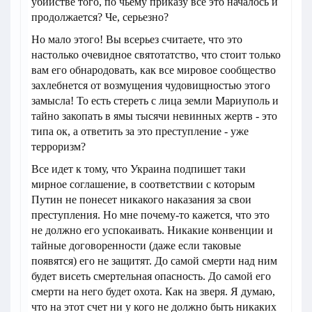
убийстве того, по чьему приказу все это началось и
продолжается? Че, серьезно?
Но мало этого! Вы всерьез считаете, что это
настолько очевидное святотатство, что стоит только
вам его обнародовать, как все мировое сообщество
захлебнется от возмущения чудовищностью этого
замысла! То есть стереть с лица земли Мариуполь и
тайно закопать в ямы тысячи невинных жертв - это
типа ок, а ответить за это преступление - уже
терроризм?
Все идет к тому, что Украина подпишет таки
мирное соглашение, в соответствии с которым
Путин не понесет никакого наказания за свои
преступления. Но мне почему-то кажется, что это
не должно его успокаивать. Никакие конвенции и
тайные договоренности (даже если таковые
появятся) его не защитят. До самой смерти над ним
будет висеть смертельная опасность. До самой его
смерти на него будет охота. Как на зверя. Я думаю,
что на этот счет ни у кого не должно быть никаких