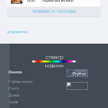
16:45
Українська музика!
НОВИНИ ЗА СЬОГОДНІ
@spektrnews
Новини
Стрічка новин
Статті
Думки
Архів