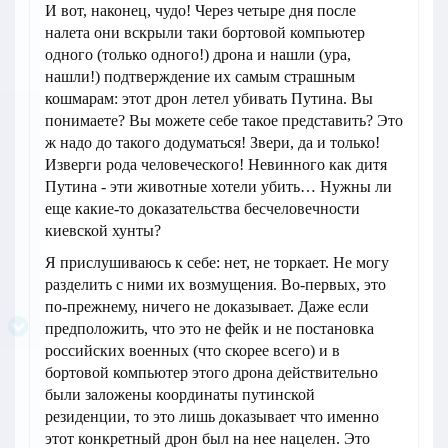
И вот, наконец, чудо! Через четыре дня после
налета они вскрыли таки бортовой компьютер
одного (только одного!) дрона и нашли (ура,
нашли!) подтверждение их самым страшным
кошмарам: этот дрон летел убивать Путина. Вы
понимаете? Вы можете себе такое представить? Это
ж надо до такого додуматься! Звери, да и только!
Изверги рода человеческого! Невинного как дитя
Путина - эти животные хотели убить… Нужны ли
еще какие-то доказательства бесчеловечности
киевской хунты?
Я прислушиваюсь к себе: нет, не торкает. Не могу
разделить с ними их возмущения. Во-первых, это
по-прежнему, ничего не доказывает. Даже если
предположить, что это не фейк и не постановка
российских военных (что скорее всего) и в
бортовой компьютер этого дрона действительно
были заложены координаты путинской
резиденции, то это лишь доказывает что именно
этот конкретный дрон был на нее нацелен. Это