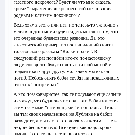
газетного некролога? Будет ли что мне сказать,
кроме “выражения искреннего соболезнования
родным и близким покойного”?
Ведь хочу я этого или нет, но теперь-то уж точно у
меня в подсознании будет сидеть мысль о том, что
это очередная будановская разводка. Да, это
классический пример, иллюстрирующий сюжет
толстовского рассказа “Волки-волки”. В
следующий раз погибни кто-то по-настоящему,
люди еще долго будут сидеть с хитрой миной и
подмигивать друг-другу: мол знаем мы как он
погиб. Небось опять бабла срубят на незадачливых
русских “штирлицах”.
А кто позаковыристее, так те подумают еще дальше
и скажут, что будановские орлы эти бабки вместе с
этими самыми “штирлицами” и попилят… Типа:
вы там своих начальников на Лубянке на бабки
разведите, а мы вам за это доляну откатим… Нет-
нет, не беспокойтесь! Все будет как надо: кровь-
шмовь, фото трупа, неутешная вдова с