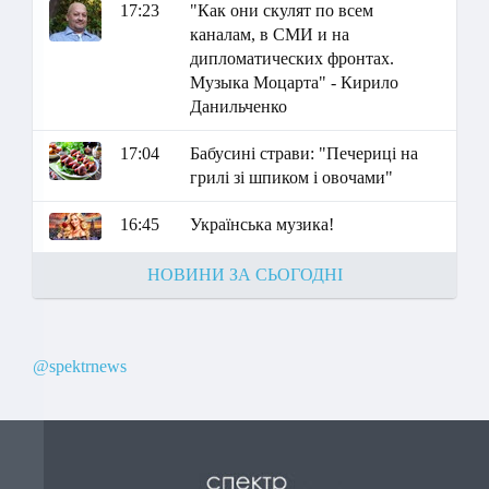
17:23
"Как они скулят по всем
каналам, в СМИ и на
дипломатических фронтах.
Музыка Моцарта" - Кирило
Данильченко
17:04
Бабусині страви: "Печериці на
грилі зі шпиком і овочами"
16:45
Українська музика!
НОВИНИ ЗА СЬОГОДНІ
@spektrnews