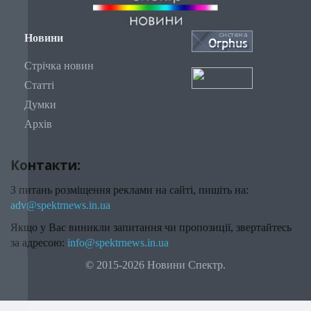
Новини
Стрічка новин
Статті
Думки
Архів
Контакти:
З питань розміщення реклами на сайті, пишіть на:
adv@spektrnews.in.ua
Якщо у Вас виникли запитання чи пропозиції, звертайтесь
за адресою:
info@spektrnews.in.ua
© 2015-2026 Новини Спектр.