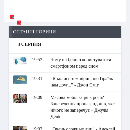
ОСТАННІ НОВИНИ
3 СЕРПНЯ
19:52
Чому шкідливо користуватися
смартфоном перед сном
19:31
"Я колись теж вірив, що Ізраїль
нам друг..." - Джон Сміт
19:09
Масова мобілізація в росії?
Заперечення пропагандонів, яке
нічого не заперечує – Джулія
Девіс
19:03
"Очень сложные дни" - Алексей