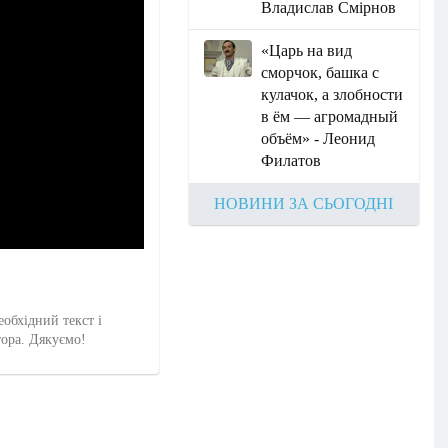
Владислав Смірнов
«Царь на вид
сморчок, башка с
кулачок, а злобности
в ём — агромадный
объём» - Леонид
Филатов
НОВИНИ ЗА СЬОГОДНІ
еобхідний текст і
тора. Дякуємо!