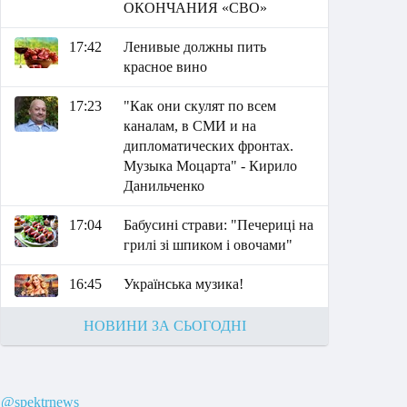
ОКОНЧАНИЯ «СВО»
17:42
Ленивые должны пить
красное вино
17:23
"Как они скулят по всем
каналам, в СМИ и на
дипломатических фронтах.
Музыка Моцарта" - Кирило
Данильченко
17:04
Бабусині страви: "Печериці на
грилі зі шпиком і овочами"
16:45
Українська музика!
НОВИНИ ЗА СЬОГОДНІ
@spektrnews