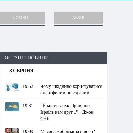
ДУМКИ
АРХІВ
ОСТАННІ НОВИНИ
3 СЕРПНЯ
19:52
Чому шкідливо користуватися
смартфоном перед сном
19:31
"Я колись теж вірив, що
Ізраїль нам друг..." - Джон
Сміт
19:09
Масова мобілізація в росії?