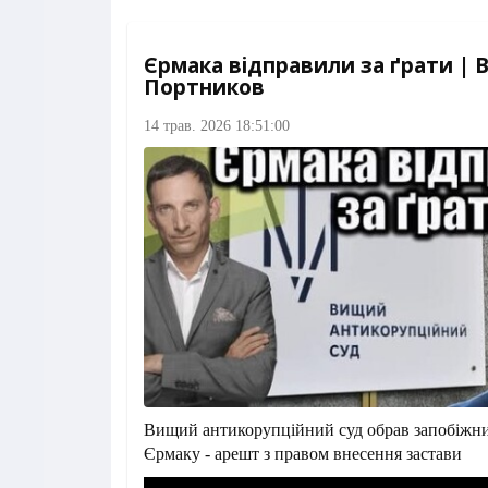
Єрмака відправили за ґрати | В
Портников
14 трав. 2026 18:51:00
Вищий антикорупційний суд обрав запобіжни
Єрмаку - арешт з правом внесення застави