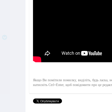
Якщо Ви помітили помилку, виділіть, будь ласка, н
натисніть Ctrl+Enter, щоб повідомити про це редак