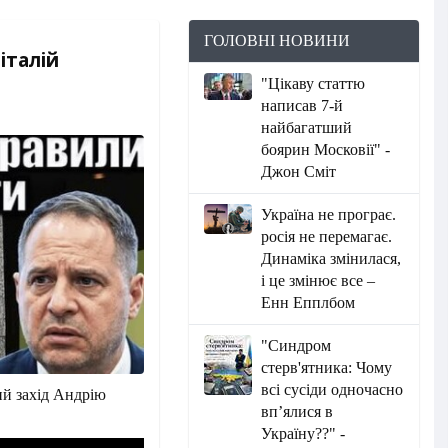
ГОЛОВНІ НОВИНИ
італій
"Цікаву статтю
написав 7-й
найбагатший
боярин Московії" -
Джон Сміт
Україна не програє.
росія не перемагає.
Динаміка змінилася,
і це змінює все –
Енн Епплбом
"Синдром
стерв'ятника: Чому
всі сусіди одночасно
й захід Андрію
вп’ялися в
Україну??" -