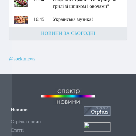
грилі зі шпиком і овочами"
16:45
Українська музика!
НОВИНИ ЗА СЬОГОДНІ
@spektrnews
Новини
Стрічка новин
Статті