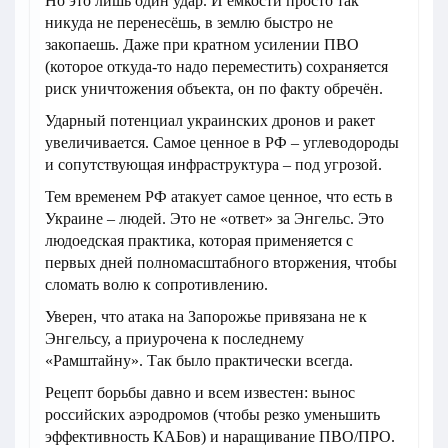
Но это лишь один удар. И ёмкости просто так
никуда не перенесёшь, в землю быстро не
закопаешь. Даже при кратном усилении ПВО
(которое откуда-то надо переместить) сохраняется
риск уничтожения объекта, он по факту обречён.
Ударный потенциал украинских дронов и ракет
увеличивается. Самое ценное в РФ – углеводороды
и сопутствующая инфраструктура – под угрозой.
Тем временем РФ атакует самое ценное, что есть в
Украине – людей. Это не «ответ» за Энгельс. Это
людоедская практика, которая применяется с
первых дней полномасштабного вторжения, чтобы
сломать волю к сопротивлению.
Уверен, что атака на Запорожье привязана не к
Энгельсу, а приурочена к последнему
«Рамштайну». Так было практически всегда.
Рецепт борьбы давно и всем известен: вынос
российских аэродромов (чтобы резко уменьшить
эффективность КАБов) и наращивание ПВО/ПРО.