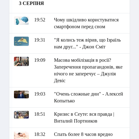
3 СЕРПНЯ
19:52
Чому шкідливо користуватися
смартфоном перед сном
19:31
"Я колись теж вірив, що Ізраїль
нам друг..." - Джон Сміт
19:09
Масова мобілізація в росії?
Заперечення пропагандонів, яке
нічого не заперечує – Джулія
Девіс
19:03
"Очень сложные дни" - Алексей
Копытько
18:51
Кризис в Сеуте: вся правда |
Виталий Портников
18:32
Спать более 8 часов вредно