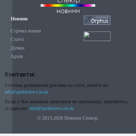
Новини
Стрічка новин
Статті
Думки
Архів
Контакти:
З питань розміщення реклами на сайті, пишіть на:
adv@spektrnews.in.ua
Якщо у Вас виникли запитання чи пропозиції, звертайтесь
за адресою:
info@spektrnews.in.ua
© 2015-2026 Новини Спектр.