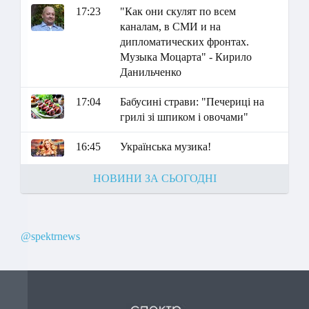
17:23
"Как они скулят по всем
каналам, в СМИ и на
дипломатических фронтах.
Музыка Моцарта" - Кирило
Данильченко
17:04
Бабусині страви: "Печериці на
грилі зі шпиком і овочами"
16:45
Українська музика!
НОВИНИ ЗА СЬОГОДНІ
@spektrnews