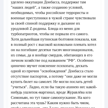
уделено оккупации Донбасса, поддержке там
"наших людей", а также созданию условий,
необходимых, чтобы российские террористы и
военные преступники в чужой стране чувствовали
за своей спиной поддержку и дыхание их
уродливой Z-родины. Блюда из меню для
турбопатриотов, чтобы не порвали его самого.
Хотя дальнейшая путинская болтовня показала, как
в полный рост с высокой колокольни плевать хотел
он на погибшие десятки тысяч многонационалов,
их семьи, да и вообще смердов, обитающих в его
личном хозяйстве под названием "РФ". Особенно
цинично звучит пояснение психопата, дескать
одной из причин "освобождения" Донбасса стало
отсутствие паспортов, а потому "они даже не могли
купить билет на самолет. Не могли послать детей
"учиться". Ладно, если бы такую ахинею нес какой-
нибудь ушлепок-маргинал, вроде Журавлёва или
Симоньян, но тут такое самоопускание. На кого
рассчитана эта чушь? Каким нужно быть чмом,