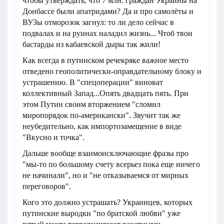
чтобы утверждать, что 7 млн. граждан Украины на
Донбассе были апатридами? Да и про самолёты и
ВУЗы отморозок загнул: то ли дело сейчас в
подвалах и на руинах наладил жизнь... Чтоб твои
бастарды из кабаевской дыры так жили!
Как всегда в путинском речекряке важное место
отведено геополитически-оправдательному блоку и
устрашению. В "спецоперации" виноват
коллективный Запад...Опять двадцать пять. При
этом Путин своим вторжением "сломил
миропорядок по-американски". Звучит так же
неубедительно, как импортозамещение в виде
"Вкусно и точка".
Дальше вообще взаимоисключающие фразы про
"мы-то по большому счету всерьез пока еще ничего
не начинали", но и "не отказываемся от мирных
переговоров".
Кого это должно устрашать? Украинцев, которых
путинские выродки "по братской любви" уже