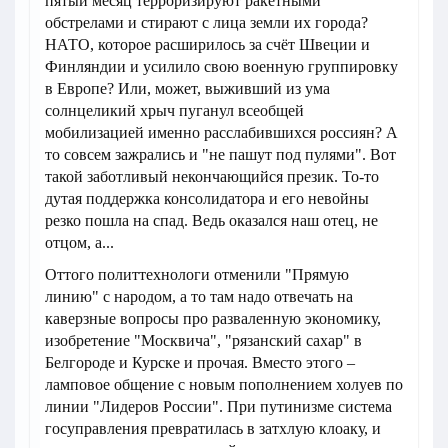
пятый месяц терроризируют ракетными
обстрелами и стирают с лица земли их города?
НАТО, которое расширилось за счёт Швеции и
Финляндии и усилило свою военную группировку
в Европе? Или, может, выживший из ума
солнцеликий хрыч пуганул всеобщей
мобилизацией именно расслабившихся россиян? А
то совсем зажрались и "не пашут под пулями". Вот
такой заботливый некончающийся презик. То-то
дутая поддержка консолидатора и его невойны
резко пошла на спад. Ведь оказался наш отец, не
отцом, а...
Оттого политтехнологи отменили "Прямую
линию" с народом, а то там надо отвечать на
каверзные вопросы про разваленную экономику,
изобретение "Москвича", "рязанский сахар" в
Белгороде и Курске и прочая. Вместо этого –
ламповое общение с новым пополнением холуев по
линии "Лидеров России". При путинизме система
госуправления превратилась в затхлую клоаку, и