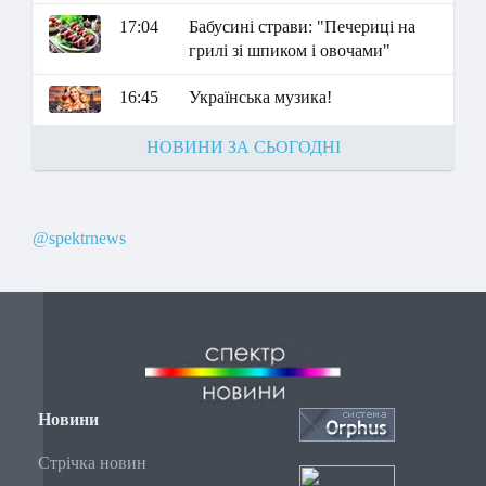
17:04
Бабусині страви: "Печериці на
грилі зі шпиком і овочами"
16:45
Українська музика!
НОВИНИ ЗА СЬОГОДНІ
@spektrnews
Новини
Стрічка новин