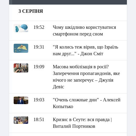
3 СЕРПНЯ
19:52
Чому шкідливо користуватися
смартфоном перед сном
19:31
"Я колись теж вірив, що Ізраїль
нам друг..." - Джон Сміт
19:09
Масова мобілізація в росії?
Заперечення пропагандонів, яке
нічого не заперечує – Джулія
Девіс
19:03
"Очень сложные дни" - Алексей
Копытько
18:51
Кризис в Сеуте: вся правда |
Виталий Портников