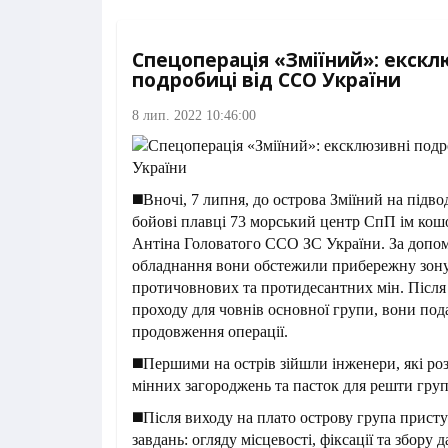
Спецоперація «Зміїний»: екскл
подробиці від ССО України
8 лип. 2022 10:46:00
◼️Вночі, 7 липня, до острова Зміїний на підв
бойові плавці 73 морський центр СпП ім кош
Антіна Головатого ССО ЗС України. За допо
обладнання вони обстежили прибережну зону
протичовнових та протидесантних мін. Після
проходу для човнів основної групи, вони под
продовження операції.
◼️Першими на острів зійшли інженери, які ро
мінних загороджень та пасток для решти груп
◼️Після виходу на плато острову група прист
завдань: огляду місцевості, фіксації та збору