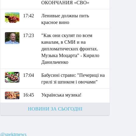
ОКОНЧАНИЯ «СВО»
17:42
Ленивые должны пить
красное вино
17:23
"Как они скулят по всем
каналам, в СМИ и на
дипломатических фронтах.
Музыка Моцарта" - Кирило
Данильченко
17:04
Бабусині страви: "Печериці на
грилі зі шпиком і овочами"
16:45
Українська музика!
НОВИНИ ЗА СЬОГОДНІ
@spektrnews