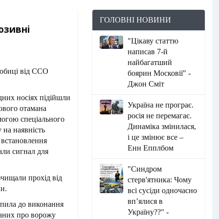
ГОЛОВНІ НОВИНИ
юзивні
"Цікаву статтю
написав 7-й
найбагатший
боярин Московії" -
Джон Сміт
одних носіях підійшли
Україна не програє.
ового отамана
росія не перемагає.
могою спеціального
Динаміка змінилася,
 на наявність
і це змінює все –
 встановлення
Енн Епплбом
али сигнал для
"Синдром
зчищали прохід від
стерв'ятника: Чому
и.
всі сусіди одночасно
вп’ялися в
упила до виконання
Україну??" -
 даних про ворожу