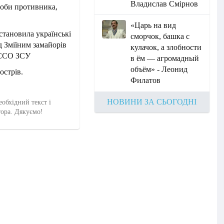
Владислав Смірнов
асоби противника,
«Царь на вид
становила українські
сморчок, башка с
д Зміїним замайорів
кулачок, а злобности
я ССО ЗСУ
в ём — агромадный
объём» - Леонид
острів.
Филатов
НОВИНИ ЗА СЬОГОДНІ
еобхідний текст і
тора. Дякуємо!