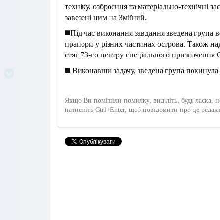
техніку, озброєння та матеріально-технічні з
завезені ним на Зміїний.
◼️Під час виконання завдання зведена група в
прапори у різних частинах острова. Також на
стяг 73-го центру спеціального призначенн
◼️ Виконавши задачу, зведена група покинула 
Якщо Ви помітили помилку, виділіть, будь ласка, н
натисніть Ctrl+Enter, щоб повідомити про це редак