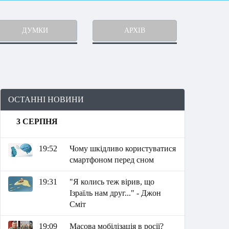
ДУМКИ
АРХІВ
ОСТАННІ НОВИНИ
3 СЕРПНЯ
19:52
Чому шкідливо користуватися
смартфоном перед сном
19:31
"Я колись теж вірив, що
Ізраїль нам друг..." - Джон
Сміт
19:09
Масова мобілізація в росії?