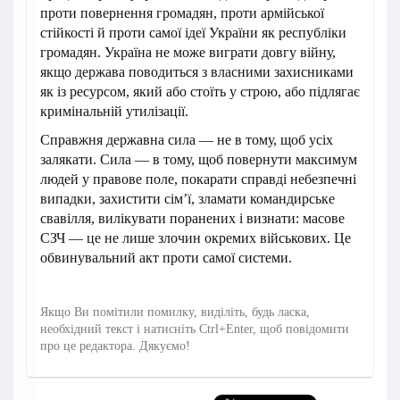
проти повернення громадян, проти армійської
стійкості й проти самої ідеї України як республіки
громадян. Україна не може виграти довгу війну,
якщо держава поводиться з власними захисниками
як із ресурсом, який або стоїть у строю, або підлягає
кримінальній утилізації.
Справжня державна сила — не в тому, щоб усіх
залякати. Сила — в тому, щоб повернути максимум
людей у правове поле, покарати справді небезпечні
випадки, захистити сім’ї, зламати командирське
свавілля, вилікувати поранених і визнати: масове
СЗЧ — це не лише злочин окремих військових. Це
обвинувальний акт проти самої системи.
Якщо Ви помітили помилку, виділіть, будь ласка,
необхідний текст і натисніть Ctrl+Enter, щоб повідомити
про це редактора. Дякуємо!