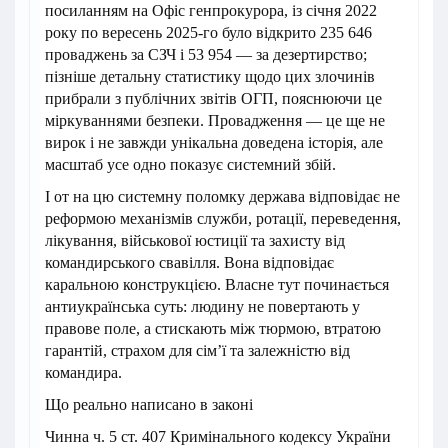
посиланням на Офіс генпрокурора, із січня 2022
року по вересень 2025-го було відкрито 235 646
проваджень за СЗЧ і 53 954 — за дезертирство;
пізніше детальну статистику щодо цих злочинів
прибрали з публічних звітів ОГП, пояснюючи це
міркуваннями безпеки. Провадження — це ще не
вирок і не завжди унікальна доведена історія, але
масштаб усе одно показує системний збій.
І от на цю системну поломку держава відповідає не
реформою механізмів служби, ротації, переведення,
лікування, військової юстиції та захисту від
командирського свавілля. Вона відповідає
каральною конструкцією. Власне тут починається
антиукраїнська суть: людину не повертають у
правове поле, а стискають між тюрмою, втратою
гарантій, страхом для сім’ї та залежністю від
командира.
Що реально написано в законі
Чинна ч. 5 ст. 407 Кримінального кодексу України