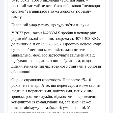
5–10 років. Тобто законодавча логіка одна: у
воєнний час майже весь блок військової “непокори
системі” заганяється в дуже жорстку тюремну
рамку.
Головний удар у тому, що суду зв’язали руки
У 2022 році закон №2839-IX зробив ключову річ:
додав військові злочини, зокрема ст. 407 і 408 ККУ,
до винятків зі ст. 69 і 75 ККУ. Простою мовою: суду
суттєво обмежили можливість дати нижче
мінімальної межі або застосувати звільнення від
відбування покарання з випробуванням, якщо
діяння вчинене під час воєнного стану чи в бойовій
обстановці.
Оце і є справжня жорсткість. Не просто “5–10
років” на папері. А те, що перед судом може стояти
людина з пораненнями, контузіями, психічним
зривом, роками служби, відмовами в переведенні,
конфліктом із командуванням, але закон каже:
нижче мінімуму — майже ні; умовно — ні. У