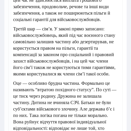
цей час не здійснюється виплата грошового
забезпечення, продовольче, речове та інші види
забезпечення, а також не поширюються пільги й
соціальні гарантії для військовослужбовців.
Третій шар — сім’я. У законі прямо записано:
військовослужбовець, який під час воєнного стану
самовільно залишив частину або дезертирував, не
користується правом на пільги, гарантії та
компенсації за законом про соціальний і правовий
захист військовослужбовців, і на цей час члени
його сім’ї також не користуються тими гарантіями,
якими користувалися як члени сім’ї такої особи.
Оце — особливо брудна частина. Формально це
називають “втратою похідного статусу”. По суті —
це тиск через родину. Дружина не залишала
частину. Дитина не вчиняла СЗЧ. Батьки не були
суб’єктами військового злочину. Але держава б’є і
по них. Така логіка погана не тільки морально.
Вона руйнує відчуття правової індивідуальної
відповідальності: відповідає не лише той, хто