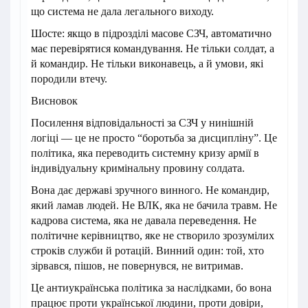
що система не дала легального виходу.
Шосте: якщо в підрозділі масове СЗЧ, автоматично
має перевірятися командування. Не тільки солдат, а
й командир. Не тільки виконавець, а й умови, які
породили втечу.
Висновок
Посилення відповідальності за СЗЧ у нинішній
логіці — це не просто “боротьба за дисципліну”. Це
політика, яка переводить системну кризу армії в
індивідуальну кримінальну провину солдата.
Вона дає державі зручного винного. Не командир,
який ламав людей. Не ВЛК, яка не бачила травм. Не
кадрова система, яка не давала переведення. Не
політичне керівництво, яке не створило зрозумілих
строків служби й ротацій. Винний один: той, хто
зірвався, пішов, не повернувся, не витримав.
Це антиукраїнська політика за наслідками, бо вона
працює проти української людини, проти довіри,