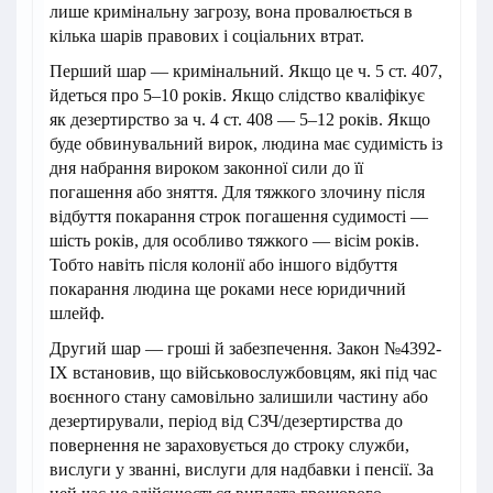
лише кримінальну загрозу, вона провалюється в
кілька шарів правових і соціальних втрат.
Перший шар — кримінальний. Якщо це ч. 5 ст. 407,
йдеться про 5–10 років. Якщо слідство кваліфікує
як дезертирство за ч. 4 ст. 408 — 5–12 років. Якщо
буде обвинувальний вирок, людина має судимість із
дня набрання вироком законної сили до її
погашення або зняття. Для тяжкого злочину після
відбуття покарання строк погашення судимості —
шість років, для особливо тяжкого — вісім років.
Тобто навіть після колонії або іншого відбуття
покарання людина ще роками несе юридичний
шлейф.
Другий шар — гроші й забезпечення. Закон №4392-
IX встановив, що військовослужбовцям, які під час
воєнного стану самовільно залишили частину або
дезертирували, період від СЗЧ/дезертирства до
повернення не зараховується до строку служби,
вислуги у званні, вислуги для надбавки і пенсії. За