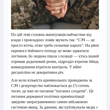
По цій темі головна маніпуляція найчастіше від
влади і провладних ломів звучить так: “СЗЧ — це
просто втеча, отже треба сильніше карати”. На рівні
окремого бойового епізоду це може здаватися
логічним, бо людина пішла з позиції — хтось інший
отримав додатковий ризик, підрозділ втратив бійця,
командування втратило контроль. У війні
дисципліна не декоративна річ.
Але коли кількість кримінальних проваджень за
СЗЧ і дезертирство наближається до (?) сотень
тисяч, це вже не питання “поганих солдатів”. Це
питання державної політики криміналізації
завідомо запрограмованих самою військовою
системою явищ. За даними, які публікували медіа з