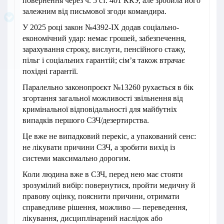
повернення через ч. 5 ст. 401 ККУ, але зробила його
залежним від письмової згоди командира.
У 2025 році закон №4392-IX додав соціально-
економічний удар: немає грошей, забезпечення,
зарахування строку, вислуги, пенсійного стажу,
пільг і соціальних гарантій; сім’я також втрачає
похідні гарантії.
Паралельно законопроєкт №13260 рухається в бік
згортання загальної можливості звільнення від
кримінальної відповідальності для майбутніх
випадків першого СЗЧ/дезертирства.
Це вже не випадковий перекіс, а упакований сенс:
не лікувати причини СЗЧ, а зробити вихід із
системи максимально дорогим.
Коли людина вже в СЗЧ, перед нею має стояти
зрозумілий вибір: повернутися, пройти медичну й
правову оцінку, пояснити причини, отримати
справедливе рішення, можливо — переведення,
лікування, дисциплінарний наслідок або