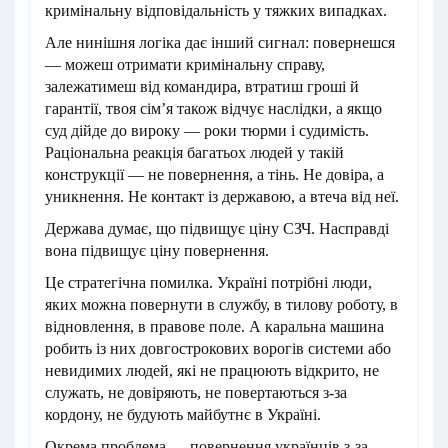
кримінальну відповідальність у тяжких випадках.
Але нинішня логіка дає інший сигнал: повернешся
— можеш отримати кримінальну справу,
залежатимеш від командира, втратиш гроші й
гарантії, твоя сім’я також відчує наслідки, а якщо
суд дійде до вироку — роки тюрми і судимість.
Раціональна реакція багатьох людей у такій
конструкції — не повернення, а тінь. Не довіра, а
уникнення. Не контакт із державою, а втеча від неї.
Держава думає, що підвищує ціну СЗЧ. Насправді
вона підвищує ціну повернення.
Це стратегічна помилка. Україні потрібні люди,
яких можна повернути в службу, в тилову роботу, в
відновлення, в правове поле. А каральна машина
робить із них довгострокових ворогів системи або
невидимих людей, які не працюють відкрито, не
служать, не довіряють, не повертаються з-за
кордону, не будують майбутнє в Україні.
Окрема проблема — повернення українців з-за