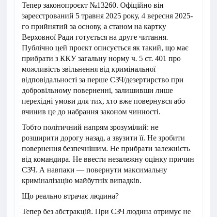
Тепер законопроєкт №13260. Офіційно він
зареєстрований 5 травня 2025 року, 4 вересня 2025-
го прийнятий за основу, а станом на картку
Верховної Ради готується на друге читання.
Публічно цей проєкт описується як такий, що має
прибрати з ККУ загальну норму ч. 5 ст. 401 про
можливість звільнення від кримінальної
відповідальності за перше СЗЧ/дезертирство при
добровільному поверненні, залишивши лише
перехідні умови для тих, хто вже повернувся або
вчинив це до набрання законом чинності.
Тобто політичний напрям зрозумілий: не
розширити дорогу назад, а звузити її. Не зробити
повернення безпечнішим. Не прибрати залежність
від командира. Не ввести незалежну оцінку причин
СЗЧ. А навпаки — повернути максимальну
криміналізацію майбутніх випадків.
Що реально втрачає людина?
Тепер без абстракцій. При СЗЧ людина отримує не