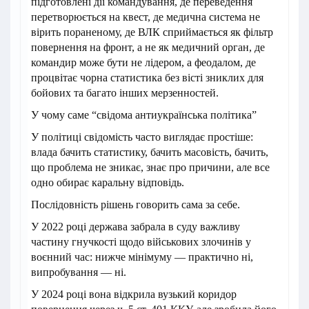
підготовлені дії командування, де переведення
перетворюється на квест, де медична система не
вірить пораненому, де ВЛК сприймається як фільтр
повернення на фронт, а не як медичний орган, де
командир може бути не лідером, а феодалом, де
процвітає чорна статистика без вісті зниклих для
бойових та багато інших мерзенностей.
У чому саме “свідома антиукраїнська політика”
У політиці свідомість часто виглядає простіше:
влада бачить статистику, бачить масовість, бачить,
що проблема не зникає, знає про причини, але все
одно обирає каральну відповідь.
Послідовність рішень говорить сама за себе.
У 2022 році держава забрала в суду важливу
частину гнучкості щодо військових злочинів у
воєнний час: нижче мінімуму — практично ні,
випробування — ні.
У 2024 році вона відкрила вузький коридор