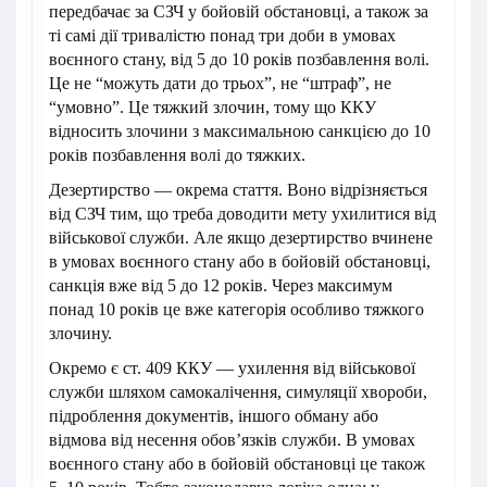
передбачає за СЗЧ у бойовій обстановці, а також за
ті самі дії тривалістю понад три доби в умовах
воєнного стану, від 5 до 10 років позбавлення волі.
Це не “можуть дати до трьох”, не “штраф”, не
“умовно”. Це тяжкий злочин, тому що ККУ
відносить злочини з максимальною санкцією до 10
років позбавлення волі до тяжких.
Дезертирство — окрема стаття. Воно відрізняється
від СЗЧ тим, що треба доводити мету ухилитися від
військової служби. Але якщо дезертирство вчинене
в умовах воєнного стану або в бойовій обстановці,
санкція вже від 5 до 12 років. Через максимум
понад 10 років це вже категорія особливо тяжкого
злочину.
Окремо є ст. 409 ККУ — ухилення від військової
служби шляхом самокалічення, симуляції хвороби,
підроблення документів, іншого обману або
відмова від несення обов’язків служби. В умовах
воєнного стану або в бойовій обстановці це також