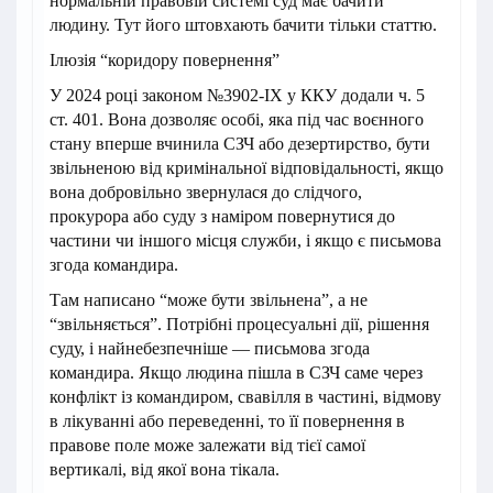
нормальній правовій системі суд має бачити
людину. Тут його штовхають бачити тільки статтю.
Ілюзія “коридору повернення”
У 2024 році законом №3902-IX у ККУ додали ч. 5
ст. 401. Вона дозволяє особі, яка під час воєнного
стану вперше вчинила СЗЧ або дезертирство, бути
звільненою від кримінальної відповідальності, якщо
вона добровільно звернулася до слідчого,
прокурора або суду з наміром повернутися до
частини чи іншого місця служби, і якщо є письмова
згода командира.
Там написано “може бути звільнена”, а не
“звільняється”. Потрібні процесуальні дії, рішення
суду, і найнебезпечніше — письмова згода
командира. Якщо людина пішла в СЗЧ саме через
конфлікт із командиром, свавілля в частині, відмову
в лікуванні або переведенні, то її повернення в
правове поле може залежати від тієї самої
вертикалі, від якої вона тікала.