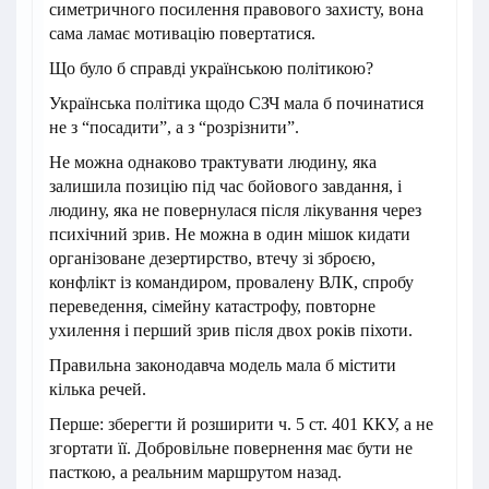
симетричного посилення правового захисту, вона
сама ламає мотивацію повертатися.
Що було б справді українською політикою?
Українська політика щодо СЗЧ мала б починатися
не з “посадити”, а з “розрізнити”.
Не можна однаково трактувати людину, яка
залишила позицію під час бойового завдання, і
людину, яка не повернулася після лікування через
психічний зрив. Не можна в один мішок кидати
організоване дезертирство, втечу зі зброєю,
конфлікт із командиром, провалену ВЛК, спробу
переведення, сімейну катастрофу, повторне
ухилення і перший зрив після двох років піхоти.
Правильна законодавча модель мала б містити
кілька речей.
Перше: зберегти й розширити ч. 5 ст. 401 ККУ, а не
згортати її. Добровільне повернення має бути не
пасткою, а реальним маршрутом назад.