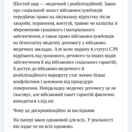
Шостий шар — медичний і реабілітаційний. Закон
про соціальний захист військовослужбовців
передбачає право на лікувальну відпустку після
хвороби, поранення, контузії, травми чи каліцтва зі
збереженням грошового і матеріального
забезпечення, а також право військовослужбовців
на безоплатну медичну допомогу у військово-
медичних закладах. Але коли людину в статусі СЗЧ
відрізають від грошового, речового та інших видів
забезпечення й від військових соціальних гарантій,
її доступ до військово-медичного й
реабілітаційного маршруту стає значно більш
конфліктним і залежним від процедури
повернення. Невідкладну медичну допомогу це не
скасовує, але військовий пакет гарантій фактично
виводиться з-під ніг.
Чому це дискримінаційно за наслідками
На папері закон однаковий для всіх. У реальності
він падає не на всіх однаково.