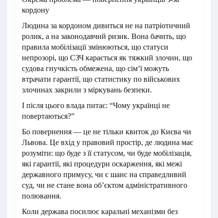
кордону
Людина за кордоном дивиться не на патріотичний
ролик, а на законодавчий ризик. Вона бачить, що
правила мобілізації змінюються, що статуси
непрозорі, що СЗЧ карається як тяжкий злочин, що
судова гнучкість обмежена, що сім’ї можуть
втрачати гарантії, що статистику по військових
злочинах закрили з міркувань безпеки.
І після цього влада питає: “Чому українці не
повертаються?”
Бо повернення — це не тільки квиток до Києва чи
Львова. Це вхід у правовий простір, де людина має
розуміти: що буде з її статусом, чи буде мобілізація,
які гарантії, які процедури оскарження, які межі
державного примусу, чи є шанс на справедливий
суд, чи не стане вона об’єктом адміністративного
полювання.
Коли держава посилює каральні механізми без