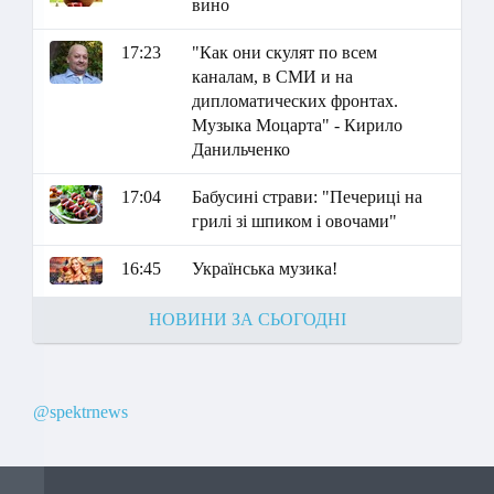
вино
17:23
"Как они скулят по всем
каналам, в СМИ и на
дипломатических фронтах.
Музыка Моцарта" - Кирило
Данильченко
17:04
Бабусині страви: "Печериці на
грилі зі шпиком і овочами"
16:45
Українська музика!
НОВИНИ ЗА СЬОГОДНІ
@spektrnews