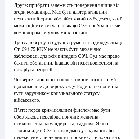
Друге: прибрати залежність повернення лише від
згоди командира. Має бути альтернативний
незалежний орган або військовий омбудсмен, який
може оцінити ситуацію, якщо СЗЧ пов’язане саме з
командиром чи умовами в частині.
Третє: повернути суду інструменти індивідуалізації.
Ст. 69 і 75 ККУ не мають бути механічно
заблоковані для всіх випадків СЗЧ. Суд має право
бачити обставини, інакше він перетворюється на
нотаріуса репресії.
Четверте: заборонити колективний тиск на сім’ї
щонайменше до вироку суду. Родина не повинна
бути заручником кримінального статусу
військового.
П’яте: перед кримінальним фіналом має бути
обов’язкова перевірка причин: медична,
психологічна, командирська, кадрова. Якщо
людина йде в СЗЧ після відмов у лікуванні або
переведенні, це не лише її провина. Це доказ того,