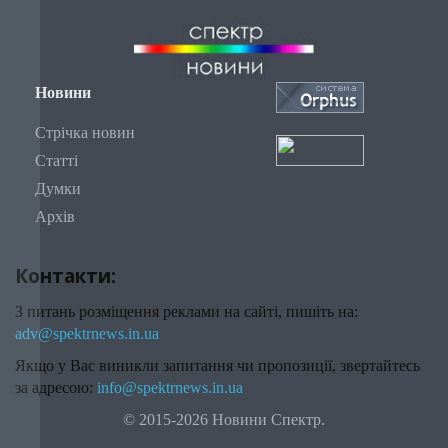
Новини
Стрічка новин
Статті
Думки
Архів
Контакти:
З питань розміщення реклами на сайті, пишіть на:
adv@spektrnews.in.ua
Якщо у Вас виникли запитання чи пропозиції, звертайтесь
за адресою:
info@spektrnews.in.ua
© 2015-2026 Новини Спектр.