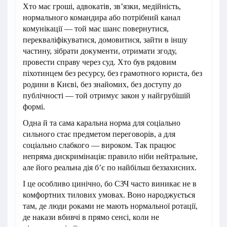
Хто має гроші, адвокатів, зв’язки, медійність,
нормального командира або потрібний канал
комунікації — той має шанс повернутися,
перекваліфікуватися, домовитися, зайти в іншу
частину, зібрати документи, отримати згоду,
провести справу через суд. Хто був рядовим
піхотинцем без ресурсу, без грамотного юриста, без
родини в Києві, без знайомих, без доступу до
публічності — той отримує закон у найгрубішій
формі.
Одна й та сама каральна норма для соціально
сильного стає предметом переговорів, а для
соціально слабкого — вироком. Так працює
непряма дискримінація: правило ніби нейтральне,
але його реальна дія б’є по найбільш беззахисних.
І це особливо цинічно, бо СЗЧ часто виникає не в
комфортних тилових умовах. Воно народжується
там, де люди роками не мають нормальної ротації,
де накази вбивчі в прямо сенсі, коли не