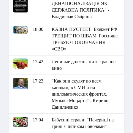
ДЕНАЦІОНАЛІЗАЦІЯ ЯК
ДЕРЖАВНА ПОЛІТИКА" -
Владислав Смірнов
18:00
КАЗНА ПУСТЕЕТ! Бюджет РФ
ТРЕЩИТ ПО ШВАМ. Россияне
ТРЕБУЮТ ОКОНЧАНИЯ
«СВО»
17:42
Ленивые должны пить красное
вино
17:23
"Как они скулят по всем
каналам, в СМИ и на
дипломатических фронтах.
Музыка Моцарта" - Кирило
Данильченко
17:04
Бабусині страви: "Печериці на
грилі зі шпиком і овочами"