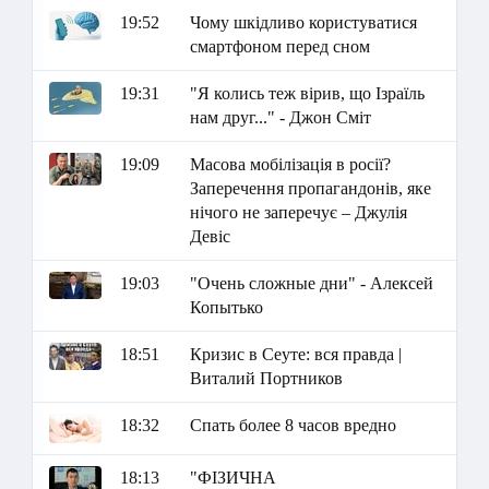
19:52
Чому шкідливо користуватися
смартфоном перед сном
19:31
"Я колись теж вірив, що Ізраїль
нам друг..." - Джон Сміт
19:09
Масова мобілізація в росії?
Заперечення пропагандонів, яке
нічого не заперечує – Джулія
Девіс
19:03
"Очень сложные дни" - Алексей
Копытько
18:51
Кризис в Сеуте: вся правда |
Виталий Портников
18:32
Спать более 8 часов вредно
18:13
"ФІЗИЧНА