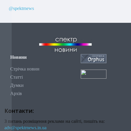
@spektrnews
Новини
Стрічка новин
Статті
Думки
Архів
Контакти:
З питань розміщення реклами на сайті, пишіть на:
adv@spektrnews.in.ua