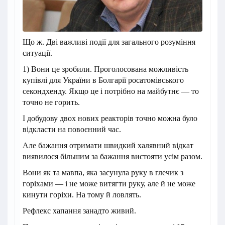
Що ж. Дві важливі події для загального розуміння
ситуації.
1) Вони це зробили. Проголосована можливість
купівлі для України в Болгарії росатомівського
секондхенду. Якщо це і потрібно на майбутнє — то
точно не горить.
І добудову двох нових реакторів точно можна було
відкласти на повоєнний час.
Але бажання отримати швидкий халявний відкат
виявилося більшим за бажання вистояти усім разом.
Вони як та мавпа, яка засунула руку в глечик з
горіхами — і не може витягти руку, але й не може
кинути горіхи. На тому й ловлять.
Рефлекс хапання занадто живий.