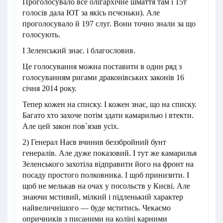
Проголосувало все олігархічне шмаття там і 15т
голосів дала ЮТ за якісь пєчєньки). Але
проголосувало й 197 слуг. Вони точно знали за що
голосують.
І Зеленський знає. і благословив.
Це голосування можна поставити в один ряд з
голосуванням ригами драконівських законів 16
січня 2014 року.
Тепер кожен на списку. І кожен знає, що на списку.
Багато хто захоче потім здати камарилью і втекти.
Але цей закон пов`язав усіх.
2) Генерал Наєв вчинив беззбройний бунт
генералів. Але дуже показовий. І тут же камарилья
Зеленського захотіла відправити його на фронт на
посаду простого полковника. І щоб принизити. І
щоб не мелькав на очах у посольств у Києві. Але
знаючи мстивий, мілкий і підленький характер
найвеличнішого — буде мститись. Чекаємо
опричників з писаними на коліні карними