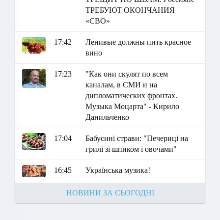
ТРЕБУЮТ ОКОНЧАНИЯ
«СВО»
17:42
Ленивые должны пить красное
вино
17:23
"Как они скулят по всем
каналам, в СМИ и на
дипломатических фронтах.
Музыка Моцарта" - Кирило
Данильченко
17:04
Бабусині страви: "Печериці на
грилі зі шпиком і овочами"
16:45
Українська музика!
НОВИНИ ЗА СЬОГОДНІ