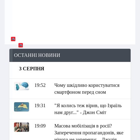
ОСТАННІ НОВИНИ
3 СЕРПНЯ
19:52
Чому шкідливо користуватися
смартфоном перед сном
19:31
"Я колись теж вірив, що Ізраїль
нам друг..." - Джон Сміт
19:09
Масова мобілізація в росії?
Заперечення пропагандонів, яке
нічого не заперечує – Джулія