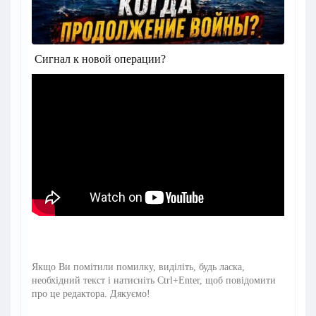
Сигнал к новой операции?
Якщо Ви помітили помилку, виділіть, будь ласка,
необхідний текст і натисніть Ctrl+Enter, щоб повідомити
про це редактора. Дякуємо!