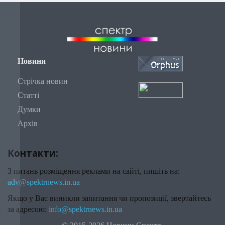
Новини
Стрічка новин
Статті
Думки
Архів
Контакти:
З питань розміщення реклами на сайті, пишіть на:
adv@spektrnews.in.ua
Якщо у Вас виникли запитання чи пропозиції, звертайтесь
за адресою:
info@spektrnews.in.ua