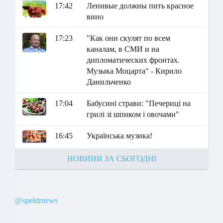
17:42
Ленивые должны пить красное
вино
17:23
"Как они скулят по всем
каналам, в СМИ и на
дипломатических фронтах.
Музыка Моцарта" - Кирило
Данильченко
17:04
Бабусині страви: "Печериці на
грилі зі шпиком і овочами"
16:45
Українська музика!
НОВИНИ ЗА СЬОГОДНІ
@spektrnews