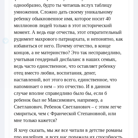
однообразно, будто ты читаешь вслух таблицу
умножения. Сложно дать своему уникальному
ребенку обыкновенное имя, которое носит 40
миллионов людей только в этот исторический
момент. А ведь еще отчества, этот отвратительный
рудимент махрового патриархата, и непонятно, как
избавиться от него. Почему отчество, в конце
концов, а не материнство? Это так несправедливо,
учитывая гендерный дисбаланс в наших семьях,
ведь часто единственное, что оставляет ребенку
отец вместо любви, воспитания, денег,
наставлений, вот этого всего, единственное, что
напоминает о нем – это отчество. И в данном
случае вполне справедливо было бы, если б
ребенок был не Максимович, например, а
Светланович. Ребенок Светланович – с этим легче
смириться, чем с Франческой Степановной, или
мне только кажется?
Я хочу сказать, мы же все читали в детстве романы
про индейцев, и всех нас поражала их способность