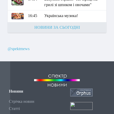
грилі зі шпиком і овочами"
16:45
Українська музика!
НОВИНИ ЗА СЬОГОДНІ
@spektrnews
Новини
Стрічка новин
Статті