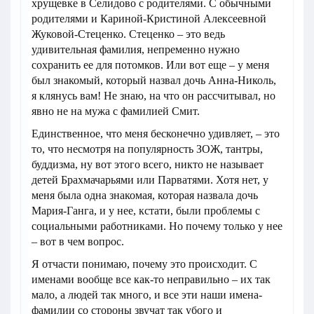
хрущевке в Селидово с родителями. С обычными
родителями и Кариной-Кристиной Алексеевной
Жуковой-Стеценко. Стеценко – это ведь
удивительная фамилия, непременно нужно
сохранить ее для потомков. Или вот еще – у меня
был знакомый, который назвал дочь Анна-Николь,
я клянусь вам! Не знаю, на что он рассчитывал, но
явно не на мужа с фамилией Смит.
Единственное, что меня бесконечно удивляет, – это
то, что несмотря на популярность ЗОЖ, тантры,
буддизма, ну вот этого всего, никто не называет
детей Брахмачарьями или Парватями. Хотя нет, у
меня была одна знакомая, которая назвала дочь
Мария-Ганга, и у нее, кстати, были проблемы с
социальными работниками. Но почему только у нее
– вот в чем вопрос.
Я отчасти понимаю, почему это происходит. С
именами вообще все как-то неправильно – их так
мало, а людей так много, и все эти наши имена-
фамилии со стороны звучат так убого и