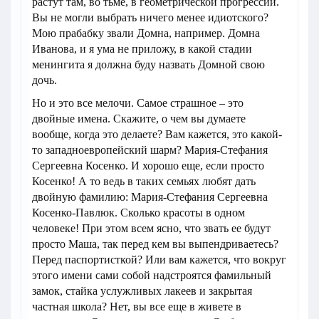
растут там, во тьме, в геометрической прогрессии.
Вы не могли выбрать ничего менее идиотского?
Мою прабабку звали Домна, например. Домна
Иванова, и я ума не приложу, в какой стадии
менингита я должна буду назвать Домной свою
дочь.
Но и это все мелочи. Самое страшное – это
двойные имена. Скажите, о чем вы думаете
вообще, когда это делаете? Вам кажется, это какой-
то западноевропейский шарм? Мария-Стефания
Сергеевна Косенко. И хорошо еще, если просто
Косенко! А то ведь в таких семьях любят дать
двойную фамилию: Мария-Стефания Сергеевна
Косенко-Павлюк. Сколько красоты в одном
человеке! При этом всем ясно, что звать ее будут
просто Маша, так перед кем вы выпендриваетесь?
Перед паспортисткой? Или вам кажется, что вокруг
этого имени сами собой надстроятся фамильный
замок, стайка услужливых лакеев и закрытая
частная школа? Нет, вы все еще в живете в