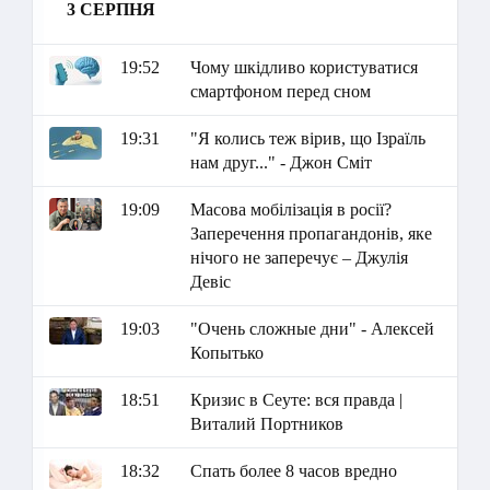
3 СЕРПНЯ
19:52
Чому шкідливо користуватися
смартфоном перед сном
19:31
"Я колись теж вірив, що Ізраїль
нам друг..." - Джон Сміт
19:09
Масова мобілізація в росії?
Заперечення пропагандонів, яке
нічого не заперечує – Джулія
Девіс
19:03
"Очень сложные дни" - Алексей
Копытько
18:51
Кризис в Сеуте: вся правда |
Виталий Портников
18:32
Спать более 8 часов вредно