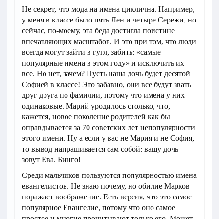
Не секрет, что мода на имена циклична. Например,
у меня в классе было пять Лен и четыре Сережи, но
сейчас, по-моему, эта беда достигла поистине
впечатляющих масштабов. И это при том, что люди
всегда могут зайти в гугл, забить: «самые
популярные имена в этом году» и исключить их
все. Но нет, зачем? Пусть наша дочь будет десятой
Софией в классе! Это забавно, они все будут звать
друг друга по фамилии, потому что имена у них
одинаковые. Марий уродилось столько, что,
кажется, новое поколение родителей как бы
оправдывается за 70 советских лет непопулярности
этого имени. Ну а если у вас не Мария и не София,
то вывод напрашивается сам собой: вашу дочь
зовут Ева. Бинго!
Среди мальчиков пользуются популярностью имена
евангелистов. Не знаю почему, но обилие Марков
поражает воображение. Есть версия, что это самое
популярное Евангелие, потому что оно самое
простое и многие прочитывают только его. Может