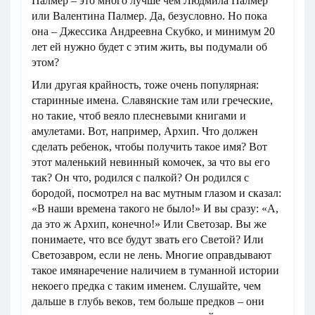
Палмер – это много лучше чем Людмила Палмер
или Валентина Палмер. Да, безусловно. Но пока
она – Джессика Андреевна Скубко, и минимум 20
лет ей нужно будет с этим жить, вы подумали об
этом?
Или другая крайность, тоже очень популярная:
старинные имена. Славянские там или греческие,
но такие, чтоб веяло плесневыми книгами и
амулетами. Вот, например, Архип. Что должен
сделать ребенок, чтобы получить такое имя? Вот
этот маленький невинный комочек, за что вы его
так? Он что, родился с палкой? Он родился с
бородой, посмотрел на вас мутным глазом и сказал:
«В наши времена такого не было!» И вы сразу: «А,
да это ж Архип, конечно!» Или Светозар. Вы же
понимаете, что все будут звать его Светой? Или
Светозавром, если не лень. Многие оправдывают
такое имянаречение наличием в туманной истории
некоего предка с таким именем. Слушайте, чем
дальше в глубь веков, тем больше предков – они