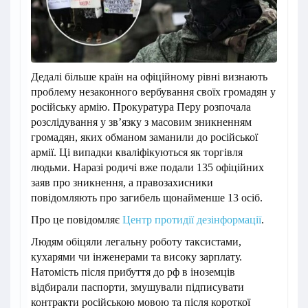
Дедалі більше країн на офіційному рівні визнають
проблему незаконного вербування своїх громадян у
російську армію. Прокуратура Перу розпочала
розслідування у звʼязку з масовим зникненням
громадян, яких обманом заманили до російської
армії. Ці випадки кваліфікуються як торгівля
людьми. Наразі родичі вже подали 135 офіційних
заяв про зникнення, а правозахисники
повідомляють про загибель щонайменше 13 осіб.
Про це повідомляє
Центр протидії дезінформації
.
Людям обіцяли легальну роботу таксистами,
кухарями чи інженерами та високу зарплату.
Натомість після прибуття до рф в іноземців
відбирали паспорти, змушували підписувати
контракти російською мовою та після короткої