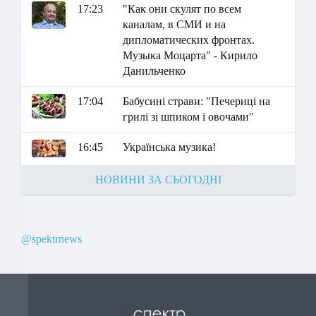
17:23
"Как они скулят по всем
каналам, в СМИ и на
дипломатических фронтах.
Музыка Моцарта" - Кирило
Данильченко
17:04
Бабусині страви: "Печериці на
грилі зі шпиком і овочами"
16:45
Українська музика!
НОВИНИ ЗА СЬОГОДНІ
@spektrnews