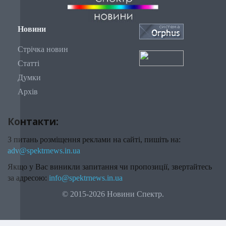
Новини
Стрічка новин
Статті
Думки
Архів
Контакти:
З питань розміщення реклами на сайті, пишіть на:
adv@spektrnews.in.ua
Якщо у Вас виникли запитання чи пропозиції, звертайтесь
за адресою:
info@spektrnews.in.ua
© 2015-2026 Новини Спектр.