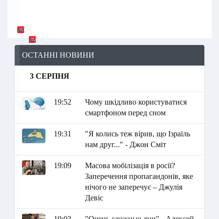
ОСТАННІ НОВИНИ
3 СЕРПНЯ
19:52
Чому шкідливо користуватися
смартфоном перед сном
19:31
"Я колись теж вірив, що Ізраїль
нам друг..." - Джон Сміт
19:09
Масова мобілізація в росії?
Заперечення пропагандонів, яке
нічого не заперечує – Джулія
Девіс
19:03
"Очень сложные дни" - Алексей