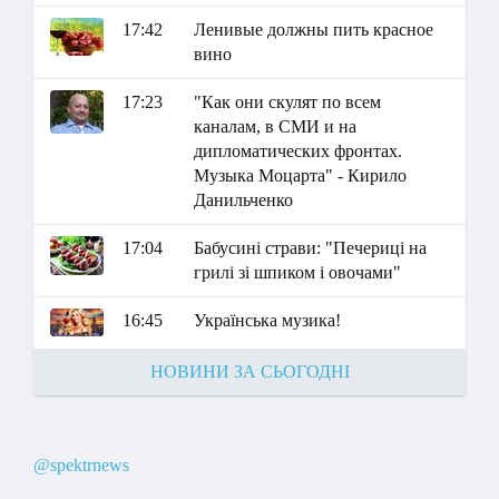
17:42
Ленивые должны пить красное
вино
17:23
"Как они скулят по всем
каналам, в СМИ и на
дипломатических фронтах.
Музыка Моцарта" - Кирило
Данильченко
17:04
Бабусині страви: "Печериці на
грилі зі шпиком і овочами"
16:45
Українська музика!
НОВИНИ ЗА СЬОГОДНІ
@spektrnews