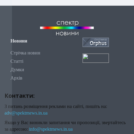
Новини
Стрічка новин
Статті
Думки
Архів
Контакти:
З питань розміщення реклами на сайті, пишіть на:
adv@spektrnews.in.ua
Якщо у Вас виникли запитання чи пропозиції, звертайтесь
за адресою:
info@spektrnews.in.ua