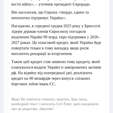
вести війну», – уточнив президент Євроради.
Він наголосив, що Європа «твердо, єдино та
непохитно підтримує Україну».
Нагадаємо, в середині грудня 2025 року у Брюсселі
лідери держав-членів Євросоюзу погодили
виділення Україні 90 млрд. євро підтримки у 2026–
2027 роках. Це пільговий кредит, який Україна буде
повертати тільки в тому випадку, якщо росія
виплатить репарації за вторгнення.
Також цей кредит став заміною тому кредиту, який
планувалося видати Україні із заморожених активів
рф. На відміну від попередньої ідеї, реалізують
кредит на 90 мільярдів через випуск спільних
боргових зобов’язань ЄС.
Якщо Ви помітили помилку, виділіть, будь ласка,
необхідний текст і натисніть Ctrl+Enter, щоб повідомити
про це редактора. Дякуємо!