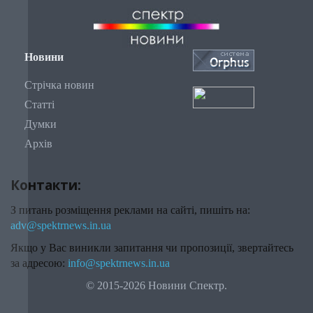
Новини
Стрічка новин
Статті
Думки
Архів
Контакти:
З питань розміщення реклами на сайті, пишіть на:
adv@spektrnews.in.ua
Якщо у Вас виникли запитання чи пропозиції, звертайтесь
за адресою:
info@spektrnews.in.ua
© 2015-2026 Новини Спектр.