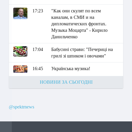
17:23
"Как они скулят по всем
каналам, в СМИ и на
дипломатических фронтах.
Музыка Моцарта" - Кирило
Данильченко
17:04
Бабусині страви: "Печериці на
грилі зі шпиком і овочами"
16:45
Українська музика!
НОВИНИ ЗА СЬОГОДНІ
@spektrnews