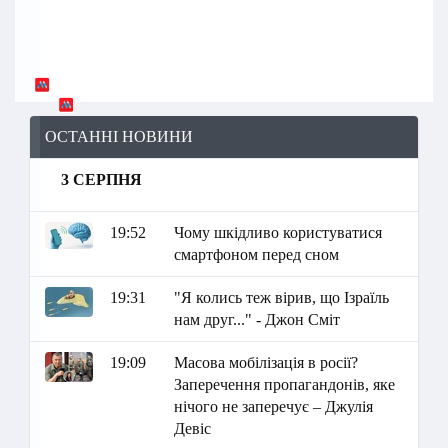
ОСТАННІ НОВИНИ
3 СЕРПНЯ
19:52
Чому шкідливо користуватися
смартфоном перед сном
19:31
"Я колись теж вірив, що Ізраїль
нам друг..." - Джон Сміт
19:09
Масова мобілізація в росії?
Заперечення пропагандонів, яке
нічого не заперечує – Джулія
Девіс