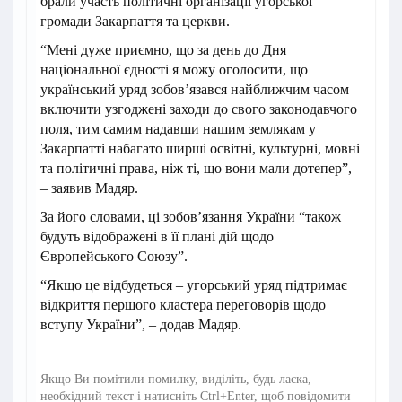
брали участь політичні організації угорської
громади Закарпаття та церкви.
“Мені дуже приємно, що за день до Дня
національної єдності я можу оголосити, що
український уряд зобов’язався найближчим часом
включити узгоджені заходи до свого законодавчого
поля, тим самим надавши нашим землякам у
Закарпатті набагато ширші освітні, культурні, мовні
та політичні права, ніж ті, що вони мали дотепер”,
– заявив Мадяр.
За його словами, ці зобов’язання України “також
будуть відображені в її плані дій щодо
Європейського Союзу”.
“Якщо це відбудеться – угорський уряд підтримає
відкриття першого кластера переговорів щодо
вступу України”, – додав Мадяр.
Якщо Ви помітили помилку, виділіть, будь ласка,
необхідний текст і натисніть Ctrl+Enter, щоб повідомити