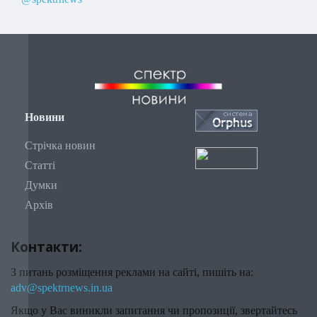
Новини
Стрічка новин
Статті
Думки
Архів
Контакти:
З питань розміщення реклами на сайті, пишіть на:
adv@spektrnews.in.ua
Якщо у Вас виникли запитання чи пропозиції, звертайтесь