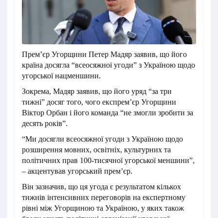
Прем’єр Угорщини Петер Мадяр заявив, що його
країна досягла “всеосяжної угоди” з Україною щодо
угорської нацменшини.
Зокрема, Мадяр заявив, що його уряд “за три
тижні” досяг того, чого експрем’єр Угорщини
Віктор Орбан і його команда “не змогли зробити за
десять років”.
“Ми досягли всеосяжної угоди з Україною щодо
розширення мовних, освітніх, культурних та
політичних прав 100-тисячної угорської меншини”,
– акцентував угорський прем’єр.
Він зазначив, що ця угода є результатом кількох
тижнів інтенсивних переговорів на експертному
рівні між Угорщиною та Україною, у яких також