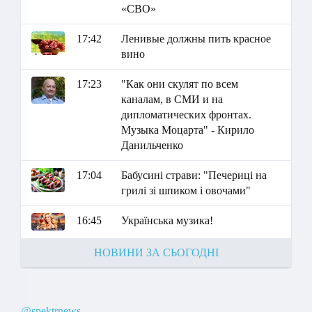
«СВО»
17:42
Ленивые должны пить красное
вино
17:23
"Как они скулят по всем
каналам, в СМИ и на
дипломатических фронтах.
Музыка Моцарта" - Кирило
Данильченко
17:04
Бабусині страви: "Печериці на
грилі зі шпиком і овочами"
16:45
Українська музика!
НОВИНИ ЗА СЬОГОДНІ
@spektrnews