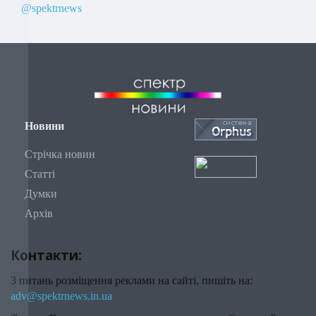
@spektrnews
Новини
Стрічка новин
Статті
Думки
Архів
Контакти:
З питань розміщення реклами на сайті, пишіть на:
adv@spektrnews.in.ua