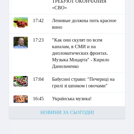
ТРЕБУЮТ ОКОНЧАНИЯ
«СВО»
17:42
Ленивые должны пить красное
вино
17:23
"Как они скулят по всем
каналам, в СМИ и на
дипломатических фронтах.
Музыка Моцарта" - Кирило
Данильченко
17:04
Бабусині страви: "Печериці на
грилі зі шпиком і овочами"
16:45
Українська музика!
НОВИНИ ЗА СЬОГОДНІ