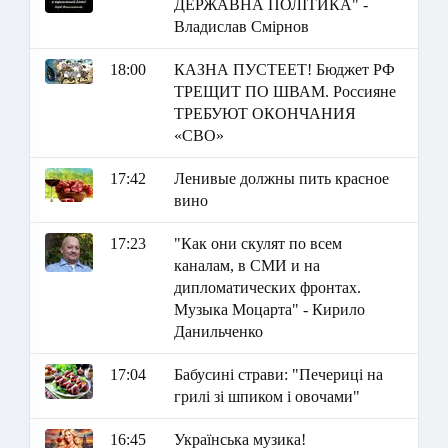
ДЕРЖАВНА ПОЛІТИКА" -
Владислав Смірнов
18:00
КАЗНА ПУСТЕЕТ! Бюджет РФ
ТРЕЩИТ ПО ШВАМ. Россияне
ТРЕБУЮТ ОКОНЧАНИЯ
«СВО»
17:42
Ленивые должны пить красное
вино
17:23
"Как они скулят по всем
каналам, в СМИ и на
дипломатических фронтах.
Музыка Моцарта" - Кирило
Данильченко
17:04
Бабусині страви: "Печериці на
грилі зі шпиком і овочами"
16:45
Українська музика!