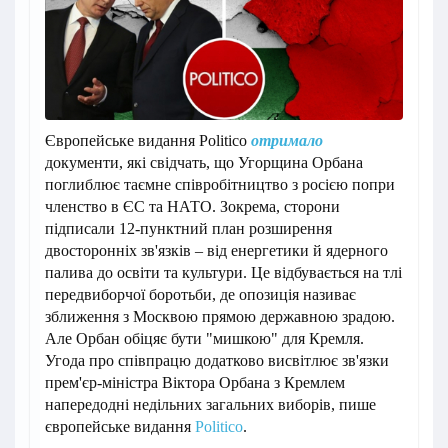
Європейське видання Politico
отримало
документи, які свідчать, що Угорщина Орбана
поглиблює таємне співробітництво з росією попри
членство в ЄС та НАТО. Зокрема, сторони
підписали 12-пунктний план розширення
двосторонніх зв'язків – від енергетики й ядерного
палива до освіти та культури. Це відбувається на тлі
передвиборчої боротьби, де опозиція називає
зближення з Москвою прямою державною зрадою.
Але Орбан обіцяє бути "мишкою" для Кремля.
Угода про співпрацю додатково висвітлює зв'язки
прем'єр-міністра Віктора Орбана з Кремлем
напередодні недільних загальних виборів, пише
європейське видання
Politico
.