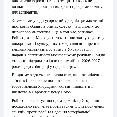
викладачів із росії, а також зміцнити взаємне
визнання кваліфікацій і відкрити програми обміну
для аспірантів.
За умовами угоди угорський уряд підтримав чинні
програми обміну в різних сферах – від спорту до
циркового мистецтва. І це в той час, зазначає
Politico, коли Москву систематично звинувачують у
використанні культурних заходів для поширення
власних наративів про війну в Україні та для
надання легітимності московському режиму. Обидві
сторони підтримали ідею плану дій на 2026-2027
роки щодо співпраці у сфері спорту.
В одному з документів зазначено, що поглиблення
зв'язків із росією не повинно "суперечити
зобов'язанням Угорщини, які випливають із її
членства в Європейському Союзі".
Politico наголошує, що прем'єр-міністр Угорщини
послідовно виступає проти зусиль ЄС із посилення
санкцій проти росії та надання матеріальної