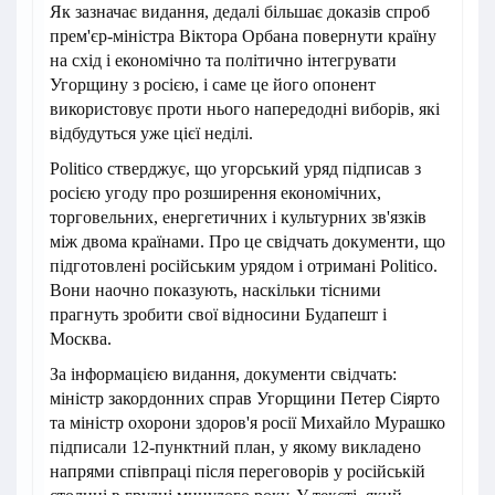
Як зазначає видання, дедалі більшає доказів спроб
прем'єр-міністра Віктора Орбана повернути країну
на схід і економічно та політично інтегрувати
Угорщину з росією, і саме це його опонент
використовує проти нього напередодні виборів, які
відбудуться уже цієї неділі.
Politico стверджує, що угорський уряд підписав з
росією угоду про розширення економічних,
торговельних, енергетичних і культурних зв'язків
між двома країнами. Про це свідчать документи, що
підготовлені російським урядом і отримані Politico.
Вони наочно показують, наскільки тісними
прагнуть зробити свої відносини Будапешт і
Москва.
За інформацією видання, документи свідчать:
міністр закордонних справ Угорщини Петер Сіярто
та міністр охорони здоров'я росії Михайло Мурашко
підписали 12-пунктний план, у якому викладено
напрями співпраці після переговорів у російській