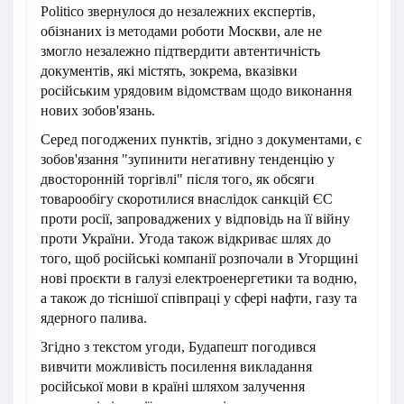
Politico звернулося до незалежних експертів,
обізнаних із методами роботи Москви, але не
змогло незалежно підтвердити автентичність
документів, які містять, зокрема, вказівки
російським урядовим відомствам щодо виконання
нових зобов'язань.
Серед погоджених пунктів, згідно з документами, є
зобов'язання "зупинити негативну тенденцію у
двосторонній торгівлі" після того, як обсяги
товарообігу скоротилися внаслідок санкцій ЄС
проти росії, запроваджених у відповідь на її війну
проти України. Угода також відкриває шлях до
того, щоб російські компанії розпочали в Угорщині
нові проєкти в галузі електроенергетики та водню,
а також до тіснішої співпраці у сфері нафти, газу та
ядерного палива.
Згідно з текстом угоди, Будапешт погодився
вивчити можливість посилення викладання
російської мови в країні шляхом залучення