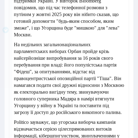
підтримки Україні. У вівторок Bloomberg
повідомив, що під час телефонної розмови з
путіним у жовтні 2025 року він нібито сказав, що
готовий допомогти "будь-яким способом, яким
зможе", і що Угорщина буде "мишкою" для "лева"
Москви.
На недільних загальнонаціональних
парламентських виборах Орбан пройде крізь
найсерйозніше випробування за 16 років свого
перебування при владі: його популістська партія
"Фідеш", за опитуваннями, відстає від
правоцентристської опозиційної партії "Тіша". Він
намагався подати свої дружні відносини з Москвою
як електорально вигідну тему, звинувачуючи
головного суперника Мадяра в намірі втягнути
Угорщину у війну в Україні та поставити під
загрозу її доступ до російського викопного палива.
Politico зауважує, що угорська виборча кампанія
відзначається серією цілеспрямованих витоків
інформації, кібершпигунством, звинуваченнями у