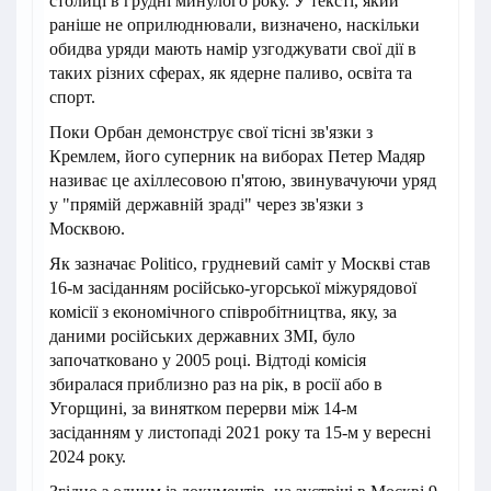
столиці в грудні минулого року. У тексті, який
раніше не оприлюднювали, визначено, наскільки
обидва уряди мають намір узгоджувати свої дії в
таких різних сферах, як ядерне паливо, освіта та
спорт.
Поки Орбан демонструє свої тісні зв'язки з
Кремлем, його суперник на виборах Петер Мадяр
називає це ахіллесовою п'ятою, звинувачуючи уряд
у "прямій державній зраді" через зв'язки з
Москвою.
Як зазначає Politico, грудневий саміт у Москві став
16-м засіданням російсько-угорської міжурядової
комісії з економічного співробітництва, яку, за
даними російських державних ЗМІ, було
започатковано у 2005 році. Відтоді комісія
збиралася приблизно раз на рік, в росії або в
Угорщині, за винятком перерви між 14-м
засіданням у листопаді 2021 року та 15-м у вересні
2024 року.