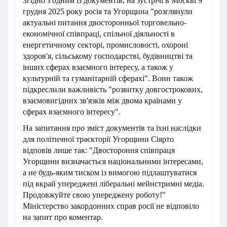
Згідно з одним із документів, на зустрічі в Москві 9
грудня 2025 року росія та Угорщина "розглянули
актуальні питання двосторонньої торговельно-
економічної співпраці, спільної діяльності в
енергетичному секторі, промисловості, охороні
здоров'я, сільському господарстві, будівництві та
інших сферах взаємного інтересу, а також у
культурній та гуманітарній сферахі". Вони також
підкреслили важливість "розвитку довгострокових,
взаємовигідних зв'язків між двома країнами у
сферах взаємного інтересу".
На запитання про зміст документів та їхні наслідки
для політичної траєкторії Угорщини Сіярто
відповів лише так: "Двостороння співпраця
Угорщини визначається національними інтересами,
а не будь-яким тиском із вимогою підлаштуватися
під вкрай упереджені ліберальні мейнстримні медіа.
Продовжуйте свою упереджену роботу!"
Міністерство закордонних справ росії не відповіло
на запит про коментар.