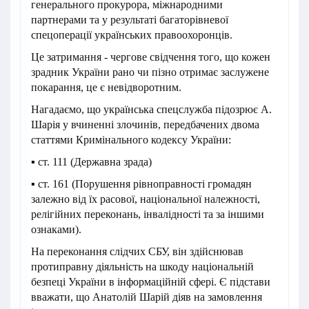
генерального прокурора, міжнародними
партнерами та у результаті багаторівневої
спецоперації українських правоохоронців.
Це затримання - чергове свідчення того, що кожен
зрадник України рано чи пізно отримає заслужене
покарання, це є невідворотним.
Нагадаємо, що українська спецслужба підозрює А.
Шарія у вчиненні злочинів, передбачених двома
статтями Кримінального кодексу України:
▪️ ст. 111 (Державна зрада)
▪️ ст. 161 (Порушення рівноправності громадян
залежно від їх расової, національної належності,
релігійних переконань, інвалідності та за іншими
ознаками).
На переконання слідчих СБУ, він здійснював
протиправну діяльність на шкоду національній
безпеці України в інформаційній сфері. Є підстави
вважати, що Анатолій Шарій діяв на замовлення