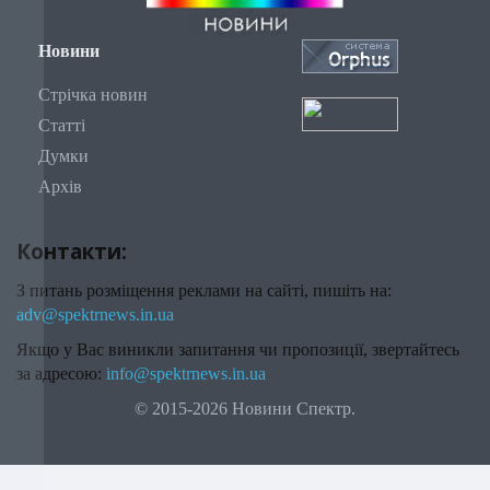
Новини
Стрічка новин
Статті
Думки
Архів
Контакти:
З питань розміщення реклами на сайті, пишіть на:
adv@spektrnews.in.ua
Якщо у Вас виникли запитання чи пропозиції, звертайтесь
за адресою:
info@spektrnews.in.ua
© 2015-2026 Новини Спектр.