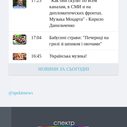
17:23
"Как они скулят по всем
каналам, в СМИ и на
дипломатических фронтах.
Музыка Моцарта" - Кирило
Данильченко
17:04
Бабусині страви: "Печериці на
грилі зі шпиком і овочами"
16:45
Українська музика!
НОВИНИ ЗА СЬОГОДНІ
@spektrnews