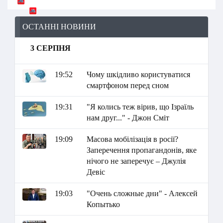
ОСТАННІ НОВИНИ
3 СЕРПНЯ
19:52
Чому шкідливо користуватися
смартфоном перед сном
19:31
"Я колись теж вірив, що Ізраїль
нам друг..." - Джон Сміт
19:09
Масова мобілізація в росії?
Заперечення пропагандонів, яке
нічого не заперечує – Джулія
Девіс
19:03
"Очень сложные дни" - Алексей
Копытько