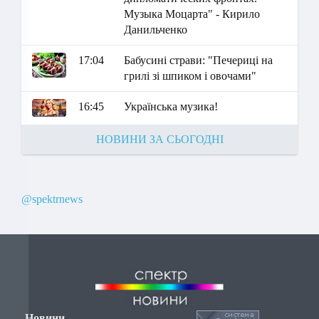
Музыка Моцарта" - Кирило
Данильченко
17:04
Бабусині страви: "Печериці на
грилі зі шпиком і овочами"
16:45
Українська музика!
НОВИНИ ЗА СЬОГОДНІ
@spektrnews
Новини