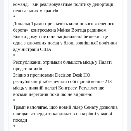
команді - він реалізовуватиме політику депортації
нелегальних мігрантів
*
Дональд Трамп призначить колишнього «зеленого
берета», конгресмена Майка Волтца радником
Білого дому з питань національної безпеки - це
одна з ключових посад у блоці зовнішньої політики
адміністрації США
*
Республіканці отримали більшість місць у Палаті
представників
Згідно з прогнозами Decision Desk HQ,
республіканці забезпечили собі щонайменше 218
місць у нижній палаті Конгресу. Результат ще
восьми перегонів поки що не вирішено
*
Трамп наполягає, щоб новий лідер Сенату дозволив
швидко затвердити кандидатів на керівні урядові
посади
*