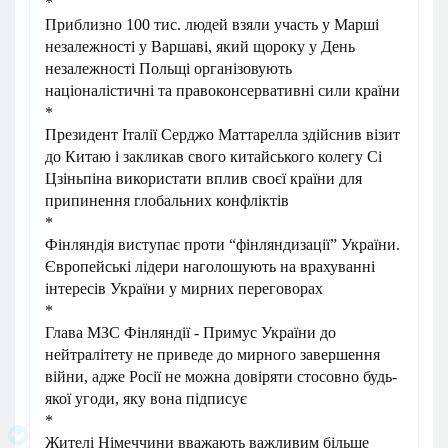
*
Приблизно 100 тис. людей взяли участь у Марші
незалежності у Варшаві, який щороку у День
незалежності Польщі організовують
націоналістичні та правоконсервативні сили країни
*
Президент Італії Серджо Маттарелла здійснив візит
до Китаю і закликав свого китайського колегу Сі
Цзіньпіна використати вплив своєї країни для
припинення глобальних конфліктів
*
Фінляндія виступає проти “фінляндизації” України.
Європейські лідери наголошують на врахуванні
інтересів України у мирних переговорах
*
Глава МЗС Фінляндії - Примус України до
нейтралітету не приведе до мирного завершення
війни, адже Росії не можна довіряти стосовно будь-
якої угоди, яку вона підписує
*
Жителі Німеччини вважають важливим більше