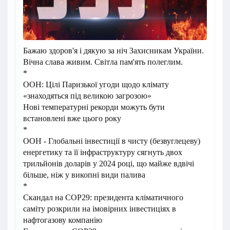
Бажаю здоров'я і дякую за ніч Захисникам України.
Вічна слава живим. Світла пам'ять полеглим.
*
ООН: Цілі Паризької угоди щодо клімату
«знаходяться під великою загрозою»
Нові
температурні рекорди можуть бути
встановлені вже цього року
*
ООН - Глобальні інвестиції в чисту (безвуглецеву)
енергетику та її інфраструктуру сягнуть двох
трильйонів доларів у 2024 році, що майже вдвічі
більше, ніж у викопні види палива
*
Скандал на COP29: президента кліматичного
саміту розкрили на імовірних інвестиціях в
нафтогазову компанію