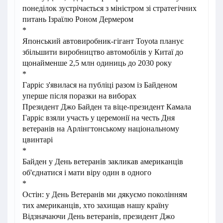
понеділок зустрічається з міністром зі стратегічних
питань Ізраїлю Роном Дермером
*
Японський автовиробник-гігант Toyota планує
збільшити виробництво автомобілів у Китаї до
щонайменше 2,5 млн одиниць до 2030 року
*
Гарріс з'явилася на публіці разом із Байденом
уперше після поразки на виборах
Президент Джо Байден та віце-президент Камала
Гарріс взяли участь у церемонії на честь Дня
ветеранів на Арлінгтонському національному
цвинтарі
*
Байден у День ветеранів закликав американців
об'єднатися і мати віру один в одного
*
Остін: у День Ветеранів ми дякуємо поколінням
тих американців, хто захищав нашу країну
Відзначаючи День ветеранів, президент Джо