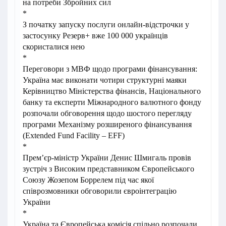
на потреби Збройних сил
*
З початку запуску послуги онлайн-відстрочки у
застосунку Резерв+ вже 100 000 українців
скористалися нею
*
Переговори з МВФ щодо програми фінансування:
Україна має виконати чотири структурні маяки
Керівництво Міністерства фінансів, Національного
банку та експерти Міжнародного валютного фонду
розпочали обговорення щодо шостого перегляду
програми Механізму розширеного фінансування
(Extended Fund Facility – EFF)
*
Прем’єр-міністр України Денис Шмигаль провів
зустріч з Високим представником Європейського
Союзу Жозепом Боррелем під час якої
співрозмовники обговорили євроінтеграцію
України
*
Україна та Європейська комісія спільно розпочали