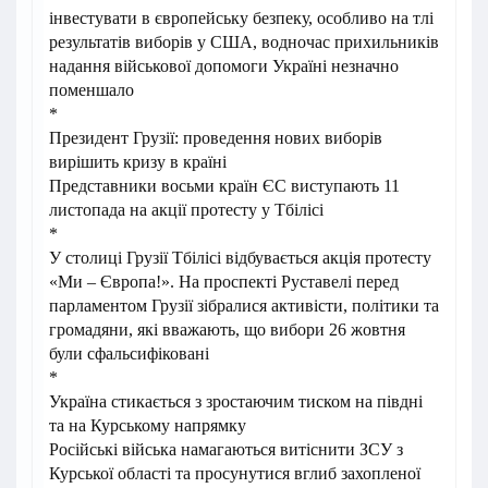
інвестувати в європейську безпеку, особливо на тлі
результатів виборів у США, водночас прихильників
надання військової допомоги Україні незначно
поменшало
*
Президент Грузії: проведення нових виборів
вирішить кризу в країні
Представники восьми країн ЄС виступають 11
листопада на акції протесту у Тбілісі
*
У столиці Грузії Тбілісі відбувається акція протесту
«Ми – Європа!». На проспекті Руставелі перед
парламентом Грузії зібралися активісти, політики та
громадяни, які вважають, що вибори 26 жовтня
були сфальсифіковані
*
Україна стикається з зростаючим тиском на півдні
та на Курському напрямку
Російські війська намагаються витіснити ЗСУ з
Курської області та просунутися вглиб захопленої