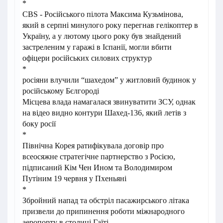
*
CBS - Російського пілота Максима Кузьмінова,
який в серпні минулого року перегнав гелікоптер в
Україну, а у лютому цього року був знайдений
застреленим у гаражі в Іспанії, могли вбити
офіцери російських силових структур
*
росіяни влучили “шахедом” у житловий будинок у
російському Бєлгороді
Місцева влада намагалася звинуватити ЗСУ, однак
на відео видно контури Шахед-136, який летів з
боку росії
*
Північна Корея ратифікувала договір про
всеосяжне стратегічне партнерство з Росією,
підписаний Кім Чен Ином та Володимиром
Путіним 19 червня у Пхеньяні
*
Збройний напад та обстріл пасажирського літака
призвели до припинення роботи міжнародного
аеропорту в столиці Гаїті