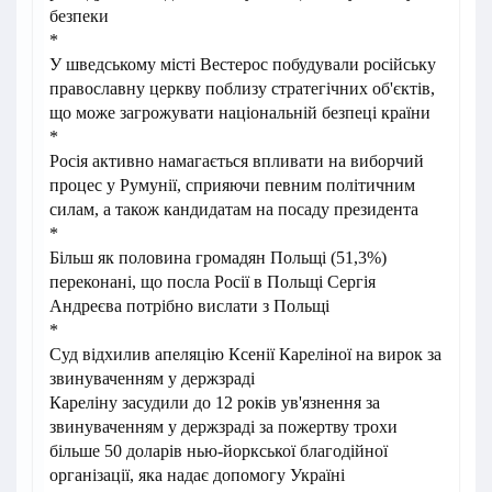
безпеки
*
У шведському місті Вестерос побудували російську
православну церкву поблизу стратегічних об'єктів,
що може загрожувати національній безпеці країни
*
Росія активно намагається впливати на виборчий
процес у Румунії, сприяючи певним політичним
силам, а також кандидатам на посаду президента
*
Більш як половина громадян Польщі (51,3%)
переконані, що посла Росії в Польщі Сергія
Андреєва потрібно вислати з Польщі
*
Суд відхилив апеляцію Ксенії Кареліної на вирок за
звинуваченням у держзраді
Кареліну засудили до 12 років ув'язнення за
звинуваченням у держзраді за пожертву трохи
більше 50 доларів нью-йоркської благодійної
організації, яка надає допомогу Україні