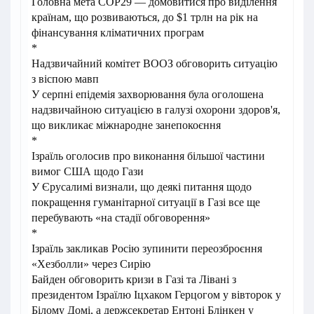
Головна мета COP29 — домовитися про виділення
країнам, що розвиваються, до $1 трлн на рік на
фінансування кліматичних програм
*
Надзвичайний комітет ВООЗ обговорить ситуацію
з віспою мавп
У серпні епідемія захворювання була оголошена
надзвичайною ситуацією в галузі охорони здоров'я,
що викликає міжнародне занепокоєння
*
Ізраїль оголосив про виконання більшої частини
вимог США щодо Гази
У Єрусалимі визнали, що деякі питання щодо
покращення гуманітарної ситуації в Газі все ще
перебувають «на стадії обговорення»
*
Ізраїль закликав Росію зупинити переозброєння
«Хезболли» через Сирію
Байден обговорить кризи в Газі та Лівані з
президентом Ізраїлю Іцхаком Герцогом у вівторок у
Білому Домі, а держсекретар Ентоні Блінкен у