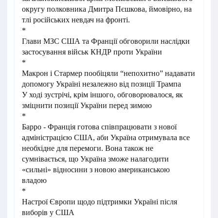
округу полковника Дмитра Пєшкова, ймовірно, на
тлі російських невдач на фронті.
*
Глави МЗС США та Франції обговорили наслідки
застосування військ КНДР проти України
*
Макрон і Стармер пообіцяли “непохитно” надавати
допомогу Україні незалежно від позиції Трампа
У ході зустрічі, крім іншого, обговорювалося, як
зміцнити позиції України перед зимою
*
Барро - Франція готова співпрацювати з нової
адміністрацією США, аби Україна отримувала все
необхідне для перемоги. Вона також не
сумнівається, що Україна зможе налагодити
«сильні» відносини з новою американською
владою
*
Настрої Європи щодо підтримки Україні після
виборів у США