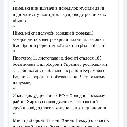
*
Німецькі винищувачі в понеділок мусили двічі
підніматися у повітря для супроводу російських
літаків
*
Німецькі спецслужби завдяки інформації
закордонних колег розкрили плани підготовки
ймовірної терористичної атаки на різдвяні свята
*
Протягом 11 листопада на фронті сталося 185
боєзіткнень Сил оборони України з російськими
загарбниками, найбільше - в районі Курахового.
Водночас ворог активізувався на Времівському
напрямку
*
Унаслідок удару військ РФ у Холодногірському
районі Харкова пошкоджено магістральний
трубопровід одного з комунальних підприємств
*
Міністр оборони Естонії Ханно Певкур оголосив
про новий пакет військової допомоги Україні