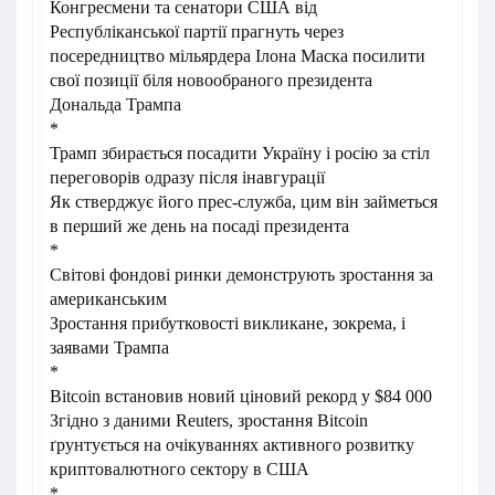
Конгресмени та сенатори США від
Республіканської партії прагнуть через
посередництво мільярдера Ілона Маска посилити
свої позиції біля новообраного президента
Дональда Трампа
*
Трамп збирається посадити Україну і росію за стіл
переговорів одразу після інавгурації
Як стверджує його прес-служба, цим він займеться
в перший же день на посаді президента
*
Світові фондові ринки демонструють зростання за
американським
Зростання прибутковості викликане, зокрема, і
заявами Трампа
*
Bitcoin встановив новий ціновий рекорд у $84 000
Згідно з даними Reuters, зростання Bitcoin
ґрунтується на очікуваннях активного розвитку
криптовалютного сектору в США
*