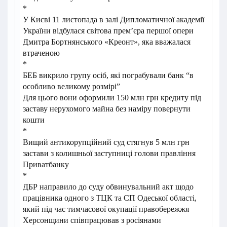
*
У Києві 11 листопада в залі Дипломатичної академії
України відбулася світова прем’єра першої опери
Дмитра Бортнянського «Креонт», яка вважалася
втраченою
*
БЕБ викрило групу осіб, які пограбували банк “в
особливо великому розмірі”
Для цього вони оформили 150 млн грн кредиту під
заставу нерухомого майна без наміру повернути
кошти
*
Вищий антикорупційний суд стягнув 5 млн грн
застави з колишньої заступниці голови правління
Приватбанку
*
ДБР направило до суду обвинувальний акт щодо
працівника одного з ТЦК та СП Одеської області,
який під час тимчасової окупації правобережжя
Херсонщини співпрацював з росіянами