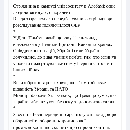
Стрілянина в кампусі університету в Алабамі: одна
людина загинула, є поранені
Влада заарештувала передбачуваного стрільця, до
розслідування підключилося ФБР
*
У День Пам’яті, який щороку 11 листопада
відзначають у Великій Британії, Канаді та країнах
Співдружності націй, Збройні сили України
долучились до вшанування пам'яті тих, хто загинув
у бою та пожертвував життям у Першій світовій та
інших війнах
*
Великобританія розраховує, що Трамп збереже
відданість Україні та НАТО
Міністр оборони Хілі заявив, що Трамп розуміє, що
«країни забезпечують безпеку за допомогою сили»
*
З весни в Росії періодично арештовують посадовців
оборонної та оборонно-промислової
промисловості, що свідчить про спроби взяти під