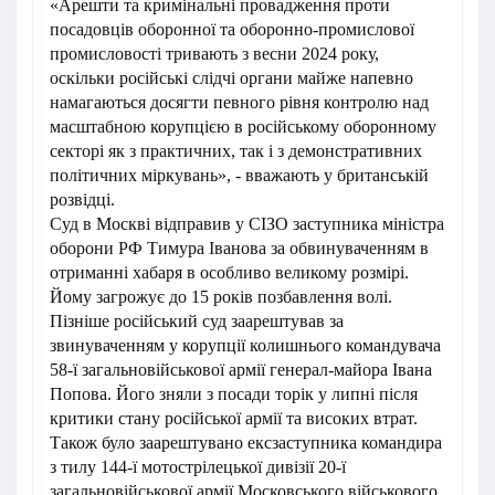
«Арешти та кримінальні провадження проти
посадовців оборонної та оборонно-промислової
промисловості тривають з весни 2024 року,
оскільки російські слідчі органи майже напевно
намагаються досягти певного рівня контролю над
масштабною корупцією в російському оборонному
секторі як з практичних, так і з демонстративних
політичних міркувань», - вважають у британській
розвідці.
Суд в Москві відправив у СІЗО заступника міністра
оборони РФ Тимура Іванова за обвинуваченням в
отриманні хабаря в особливо великому розмірі.
Йому загрожує до 15 років позбавлення волі.
Пізніше російський суд заарештував за
звинуваченням у корупції колишнього командувача
58-ї загальновійськової армії генерал-майора Івана
Попова. Його зняли з посади торік у липні після
критики стану російської армії та високих втрат.
Також було заарештувано ексзаступника командира
з тилу 144-ї мотострілецької дивізії 20-ї
загальновійськової армії Московського військового