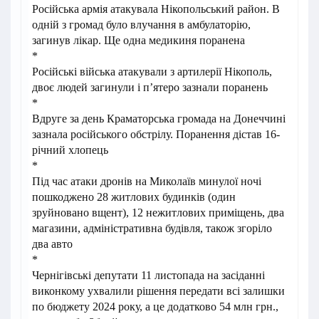
Російська армія атакувала Нікопольський район. В
одній з громад було влучання в амбулаторію,
загинув лікар. Ще одна медикиня поранена
*
Російські війська атакували з артилерії Нікополь,
двоє людей загинули і п’ятеро зазнали поранень
*
Вдруге за день Краматорська громада на Донеччині
зазнала російського обстрілу. Поранення дістав 16-
річний хлопець
*
Під час атаки дронів на Миколаїв минулої ночі
пошкоджено 28 житлових будинків (один
зруйновано вщент), 12 нежитлових приміщень, два
магазини, адміністративна будівля, також згоріло
два авто
*
Чернігівські депутати 11 листопада на засіданні
виконкому ухвалили рішення передати всі залишки
по бюджету 2024 року, а це додатково 54 млн грн.,