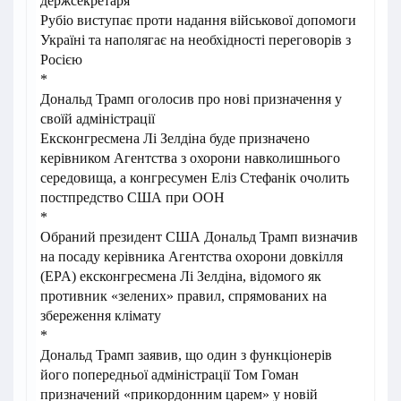
держсекретаря
Рубіо виступає проти надання військової допомоги
Україні та наполягає на необхідності переговорів з
Росією
*
Дональд Трамп оголосив про нові призначення у
своїй адміністрації
Ексконгресмена Лі Зелдіна буде призначено
керівником Агентства з охорони навколишнього
середовища, а конгресумен Еліз Стефанік очолить
постпредство США при ООН
*
Обраний президент США Дональд Трамп визначив
на посаду керівника Агентства охорони довкілля
(EPA) ексконгресмена Лі Зелдіна, відомого як
противник «зелених» правил, спрямованих на
збереження клімату
*
Дональд Трамп заявив, що один з функціонерів
його попередньої адміністрації Том Гоман
призначений «прикордонним царем» у новій