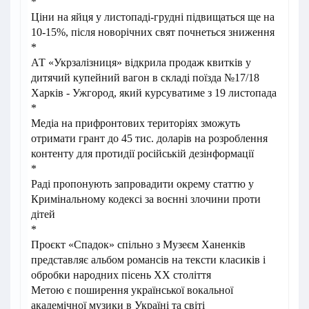
*
Ціни на яйця у листопаді-грудні підвищаться ще на
10-15%, після новорічних свят почнеться зниження
*
АТ «Укрзалізниця» відкрила продаж квитків у
дитячий купейний вагон в складі поїзда №17/18
Харків - Ужгород, який курсуватиме з 19 листопада
*
Медіа на прифронтових територіях зможуть
отримати грант до 45 тис. доларів на розроблення
контенту для протидії російській дезінформації
*
Раді пропонують запровадити окрему статтю у
Кримінальному кодексі за воєнні злочини проти
дітей
*
Проєкт «Спадок» спільно з Музеєм Ханенків
представляє альбом романсів на тексти класиків і
обробки народних пісень ХХ століття
Метою є поширення української вокальної
академічної музики в Україні та світі