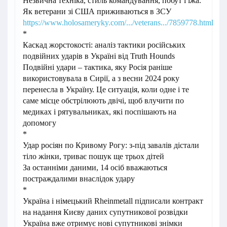
Незвична техніка, стиль командування, побут і їжа.
Як ветерани зі США приживаються в ЗСУ
https://www.holosameryky.com/.../veterans.../7859778.html
*
Каскад жорстокості: аналіз тактики російських
подвійних ударів в Україні від Truth Hounds
Подвійні удари – тактика, яку Росія раніше
використовувала в Сирії, а з весни 2024 року
перенесла в Україну. Це ситуація, коли одне і те
саме місце обстрілюють двічі, щоб влучити по
медиках і рятувальниках, які поспішають на
допомогу
*
Удар росіян по Кривому Рогу: з-під завалів дістали
тіло жінки, триває пошук ще трьох дітей
За останніми даними, 14 осіб вважаються
постраждалими внаслідок удару
*
Україна і німецький Rheinmetall підписали контракт
на надання Києву даних супутникової розвідки
Україна вже отримує нові супутникові знімки