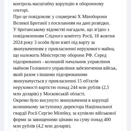
контроль масштабну корупцію в оборонному
секторі.
Про це повідомляє у соцмережі X Міноборони
Великої Британії з посиланням на дані розвідки.
У британському відомстві нагадали, що згідно з
повідомленням Слідчого комітету Росії, 18 жовтня
2024 року 3 особи були взяті під варту за
звинуваченням у привласненні нерухомого майна,
що належить Міністерству оборони РФ. Серед
підозрюваних - колишній начальник управління
майном Головного управління забезпечення військ,
який разом з іншими підозрюваними
звинувачується у привласненні 15 об'єктів
нерухомості вартістю понад 244 млн рублів (2,5
млн доларів) у Московській області.
Окремо було висунуто звинувачення в корупції
колишньому заступнику директора Національної
гвардії Росії Сергію Мілейку, за купівлю військової
форми за завищеними цінами на суму понад 400
млн рублів (4,2 млн доларів).