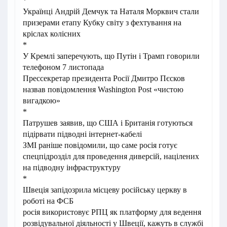
*
Українці Андрій Демчук та Наталя Морквич стали
призерами етапу Кубку світу з фехтування на
кріслах колісних
*
У Кремлі заперечують, що Путін і Трамп говорили
телефоном 7 листопада
Прессекретар президента Росії Дмитро Пєсков
назвав повідомлення Washington Post «чистою
вигадкою»
*
Патрушев заявив, що США і Британія готуються
підірвати підводні інтернет-кабелі
ЗМІ раніше повідомили, що саме росія готує
спецпідрозділ для проведення диверсій, націлених
на підводну інфраструктуру
*
Швеція запідозрила місцеву російську церкву в
роботі на ФСБ
росія використовує РПЦ як платформу для ведення
розвідувальної діяльності у Швеції, кажуть в службі