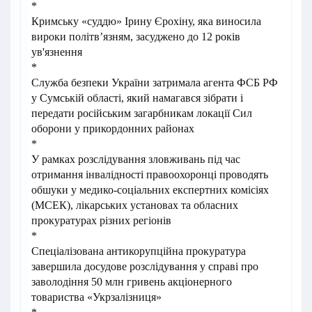
*
Кримську «суддю» Ірину Єрохіну, яка виносила
вироки політвʼязням, засуджено до 12 років
ув'язнення
*
Служба безпеки України затримала агента ФСБ РФ
у Сумській області, який намагався зібрати і
передати російським загарбникам локації Сил
оборони у прикордонних районах
*
У рамках розслідування зловживань під час
отримання інвалідності правоохоронці проводять
обшуки у медико-соціальних експертних комісіях
(МСЕК), лікарських установах та обласних
прокуратурах різних регіонів
*
Спеціалізована антикорупційна прокуратура
завершила досудове розслідування у справі про
заволодіння 50 млн гривень акціонерного
товариства «Укрзалізниця»