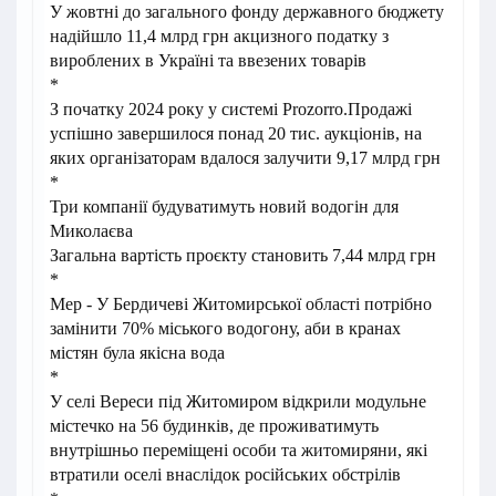
У жовтні до загального фонду державного бюджету
надійшло 11,4 млрд грн акцизного податку з
вироблених в Україні та ввезених товарів
*
З початку 2024 року у системі Prozorro.Продажі
успішно завершилося понад 20 тис. аукціонів, на
яких організаторам вдалося залучити 9,17 млрд грн
*
Три компанії будуватимуть новий водогін для
Миколаєва
Загальна вартість проєкту становить 7,44 млрд грн
*
Мер - У Бердичеві Житомирської області потрібно
замінити 70% міського водогону, аби в кранах
містян була якісна вода
*
У селі Вереси під Житомиром відкрили модульне
містечко на 56 будинків, де проживатимуть
внутрішньо переміщені особи та житомиряни, які
втратили оселі внаслідок російських обстрілів