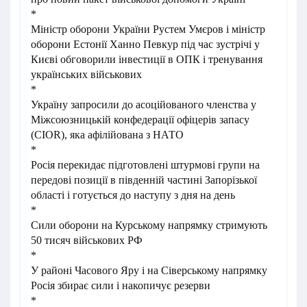
*
Міністр оборони України Рустем Умєров і міністр
оборони Естонії Ханно Певкур під час зустрічі у
Києві обговорили інвестиції в ОПК і тренування
українських військових
*
Україну запросили до асоційованого членства у
Міжсоюзницькій конфедерації офіцерів запасу
(CIOR), яка афілійована з НАТО
*
Росія перекидає підготовлені штурмові групи на
передові позиції в південній частині Запорізької
області і готується до наступу з дня на день
*
Сили оборони на Курському напрямку стримують
50 тисяч військових РФ
*
У районі Часового Яру і на Сіверському напрямку
Росія збирає сили і накопичує резерви
*