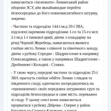
намагаються «ізолювати» Лиманський район
оборони ЗСУ, аби якнайшвидше перейти
безпосередньо до його повномасштабного штурму,
зокрема:
- Частини та підрозділи 144-ї мсд 20-ї ЗВА,
підсилені окремими підрозділами 1-го та 15-го мсп
2-ї мсд 1-ї танкової армії, діючи з плацдарму на
річці Чорний Жеребець, намагаються якомога
глибше місто Лиман з півночі та північного заходу,
діючи з рубежу Середне - Шадриголове в напрямку
Олександрівки, а також у напрямках Шадриголове -
Дробишеве і Колодязі - Ставки.
- У свою чергу, передові частини та підрозділи 25-ї
ЗВА прагнуть глибше обійти Лиман з півдня та
південного сходу, одночасно зосереджуючись на
«проникненні» своїх передових штурмових груп та
підрозділів безпосередньо в саме місто, переважно
зі сходу. У цьому сенсі вони намагаються
прорватися з рубежу Діброва - Озерне у район
Брусівки та Старого Каравану, а також,