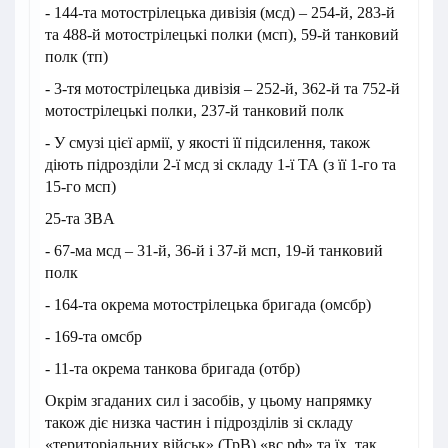
- 144-та мотострілецька дивізія (мсд) – 254-й, 283-й
та 488-й мотострілецькі полки (мсп), 59-й танковий
полк (тп)
- 3-тя мотострілецька дивізія – 252-й, 362-й та 752-й
мотострілецькі полки, 237-й танковий полк
- У смузі цієї армії, у якості її підсилення, також
діють підрозділи 2-ї мсд зі складу 1-ї ТА (з її 1-го та
15-го мсп)
25-та ЗВA
- 67-ма мсд – 31-й, 36-й і 37-й мсп, 19-й танковий
полк
- 164-та окрема мотострілецька бригада (омсбр)
- 169-та омсбр
- 11-та окрема танкова бригада (отбр)
Окрім згаданих сил і засобів, у цьому напрямку
також діє низка частин і підрозділів зі складу
«територіальних військ» (ТрВ) «вс рф» та їх, так