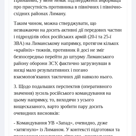
Принаймні, у мене немає підтвердженої інформації
про присутність противника в північних і північно-
східних районах Лиману.
Таким чином, можна стверджувати, що
незважаючи на досить активні дії передових частин
і підрозділів обох російських армій (20-ї та 25-ї
ЗВА) на Лиманському напрямку, протягом кількох
«крайніх» тижнів, противник й досі не зміг
безпосередньо перейти до штурму Лиманського
району оборони ЗСУ, фактично загрузнувши в
низці мало результативних і погано
взаємопов'язаних тактичних дій навколо нього.
3. Щодо подальших перспектив (оперативного
значення) зусиль російського командування на
цьому напрямку, то, виходячи з усього
вищесказаного, варто зробити пару досить
очевидних висновків:
- Командування УВ «Запад», очевидно, дуже
«затягнуло» із Лиманом. У контексті підготовки та