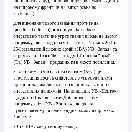
північного сходу), вийшовши до Сіверського Донця
на широкому фронті (від Святогірська до
Закітного).
Для виконання цього завдання противник
(російські війська) розгорнув відповідне
оперативно-тактичне угрупування військ на цьому
напрямку, що складається з частин і з’єднань 20-ї та
25-ї загальновійськових армій (ЗВА) УВ «Запад» та
окремих сил і засобів зі складу 1-ї танкової армії
(ТА) УВ «Запад», приданих їм в якості посилення.
За бойовим та чисельним складом (БЧС) це
угрупування досить співставне з угрупуваннями
противника, які діють на низці інших активних
оперативних напрямків. Наприклад, з УВ «Центр»,
що діє на Покровському/Добропільському
напрямку, або з УВ «Восток», що діє на
Гуляйпільскому та Олександрівському напрямках.
Зокрема:
20-та ЗВA, має у своєму складі: