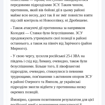
передовими підрозділами ЗСУ. Таким чином,
противник, який вів бойові дії в цьому районі
майже всю весну, досі так й не зміг повністю взяти
під свій контроль ні Новоселівку, ні Дробишеве.
- Також атакуючі дії противника за напрямком
Колодязі — Ставки були безуспішними. ЗСУ
продовжують утримувати свої позиції в районі
останнього, а також на північ від Зарічного (район
Мирного).
- У свою чергу, зусилля російської 25-ї ЗВА на
південь і схід від Лиману, очевидно, також були
безуспішними. Більше того, її лівофлангові
підрозділи, очевидно, стикнулися із певними
труднощами, пов'язаними з активним опором ЗСУ
в районі Озерного та Ямполя, де українські
підрозділи змогли відбити у противника низку
окремих позицій.
Ймовірно, єдиним позитивним результатом для цієї
російської армії є розширення присутності її