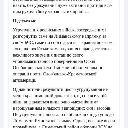
навіть, без урахування дуже активної протидії всім
цим рухам з боку українських дронів...
Підсумуємо.
Угрупування російських військ, зосереджених і
розгорнутих саме на Лиманському напрямку, за
своїм БЧС, саме по собі є досить яскравим доказом
того, що російське командування надає достатньо
важливого значення питанню свого
«повномасштабного повернення на Оскіл».
Особливо в контексті можливої наступальної
операції проти Слов'янсько-Краматорської
агломерації.
Однак поточні результати цього угрупування не
менш красномовний доказ того, що не все у цій
війні визначається виключно «механічним»
нарощуванням кількості відповідних сил і засобів.
Це угрупування досягало найближчих підступів до
Лиману та Ямполя ще взимку. Однак, ось вже весна
промайнула, а Лиманський район оборони ЗСУ не