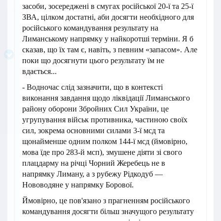
засоби, зосереджені в смугах російської 20-ї та 25-ї
ЗВА, цілком достатні, аби досягти необхідного для
російського командування результату на
Лиманському напрямку у найкоротші терміни. Я б
сказав, що їх там є, навіть, з певним «запасом». Але
поки що досягнути цього результату їм не
вдається...
- Водночас слід зазначити, що в контексті
виконання завдання щодо ліквідації Лиманського
району оборони Збройних Сил України, це
угрупування військ противника, частиною своїх
сил, зокрема основними силами 3-ї мсд та
щонайменше одним полком 144-ї мсд (ймовірно,
мова їде про 283-й мсп), змушене діяти зі свого
плацдарму на річці Чорний Жеребець не в
напрямку Лиману, а з рубежу Рідкодуб —
Нововодяне у напрямку Борової.
Ймовірно, це пов'язано з прагненням російського
командування досягти більш значущого результату