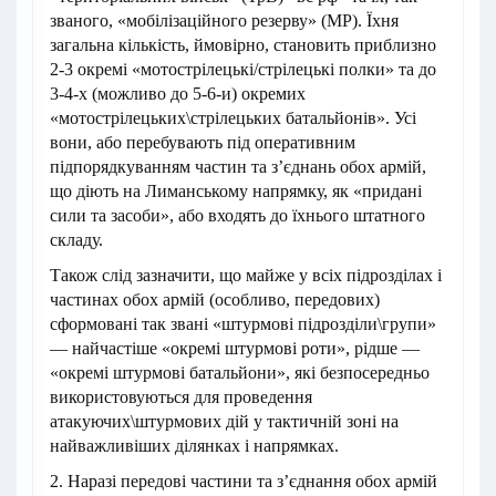
званого, «мобілізаційного резерву» (МР). Їхня
загальна кількість, ймовірно, становить приблизно
2-3 окремі «мотострілецькі/стрілецькі полки» та до
3-4-х (можливо до 5-6-и) окремих
«мотострілецьких\стрілецьких батальйонів». Усі
вони, або перебувають під оперативним
підпорядкуванням частин та з’єднань обох армій,
що діють на Лиманському напрямку, як «придані
сили та засоби», або входять до їхнього штатного
складу.
Також слід зазначити, що майже у всіх підрозділах і
частинах обох армій (особливо, передових)
сформовані так звані «штурмові підрозділи\групи»
— найчастіше «окремі штурмові роти», рідше —
«окремі штурмові батальйони», які безпосередньо
використовуються для проведення
атакуючих\штурмових дій у тактичній зоні на
найважливіших ділянках і напрямках.
2. Наразі передові частини та з’єднання обох армій