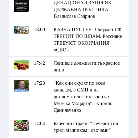
ДЕНАЦІОНАЛІЗАЦІЯ ЯК
ДЕРЖАВНА ПОЛІТИКА" -
Владислав Смірнов
18:00
КАЗНА ПУСТЕЕТ! Бюджет РФ
ТРЕЩИТ ПО ШВАМ. Россияне
ТРЕБУЮТ ОКОНЧАНИЯ
«СВО»
17:42
Ленивые должны пить красное
вино
17:23
"Как они скулят по всем
каналам, в СМИ и на
дипломатических фронтах.
Музыка Моцарта" - Кирило
Данильченко
17:04
Бабусині страви: "Печериці на
грилі зі шпиком і овочами"