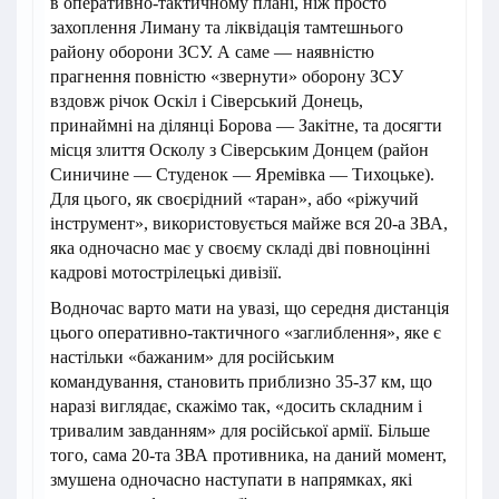
в оперативно-тактичному плані, ніж просто
захоплення Лиману та ліквідація тамтешнього
району оборони ЗСУ. А саме — наявністю
прагнення повністю «звернути» оборону ЗСУ
вздовж річок Оскіл і Сіверський Донець,
принаймні на ділянці Борова — Закітне, та досягти
місця злиття Осколу з Сіверським Донцем (район
Синичине — Студенок — Яремівка — Тихоцьке).
Для цього, як своєрідний «таран», або «ріжучий
інструмент», використовується майже вся 20-а ЗВА,
яка одночасно має у своєму складі дві повноцінні
кадрові мотострілецькі дивізії.
Водночас варто мати на увазі, що середня дистанція
цього оперативно-тактичного «заглиблення», яке є
настільки «бажаним» для російським
командування, становить приблизно 35-37 км, що
наразі виглядає, скажімо так, «досить складним і
тривалим завданням» для російської армії. Більше
того, сама 20-та ЗВА противника, на даний момент,
змушена одночасно наступати в напрямках, які