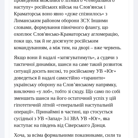
проведення можливого літнього «генерального
наступу» російських військ на Слов'янськ і
Краматорськ воно явно «дуже спізнилось» з
Лиманським районом оборони ЗСУ. Іншими
словами, формування північного флангу, що
охоплює Слов'янсько-Краматорську агломерацію,
поки що, так й не досягнуте російським
командуванням, а між тим, на дворі – вже червень.
Якщо вони й надалі «затягуватимуть», а судячи з
тактичної динаміки, шанси на саме такий розвиток
ситуації досить високі, то російському УВ «Юг»
доведеться й надалі самостійно «таранити»
українську оборону на Слов’янському напрямку,
виключно «у лоб», тобто зі сходу. Що само по собі
зменшить шанси на його остаточний успіх у цій
гіпотетичній літній «генеральній наступальній
операції». Принаймні в частині, що стосується
сусідньої з УВ «Запад» 3-ї ЗВА УВ «Юг», яка
наступає на південь від Сіверського Донця.
Хоча, за всіма формальними показниками, сили та