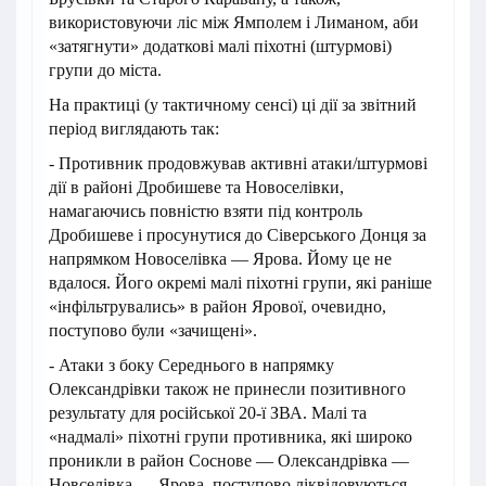
використовуючи ліс між Ямполем і Лиманом, аби
«затягнути» додаткові малі піхотні (штурмові)
групи до міста.
На практиці (у тактичному сенсі) ці дії за звітний
період виглядають так:
- Противник продовжував активні атаки/штурмові
дії в районі Дробишеве та Новоселівки,
намагаючись повністю взяти під контроль
Дробишеве і просунутися до Сіверського Донця за
напрямком Новоселівка — Ярова. Йому це не
вдалося. Його окремі малі піхотні групи, які раніше
«інфільтрувались» в район Ярової, очевидно,
поступово були «зачищені».
- Атаки з боку Середнього в напрямку
Олександрівки також не принесли позитивного
результату для російської 20-ї ЗВА. Малі та
«надмалі» піхотні групи противника, які широко
проникли в район Соснове — Олександрівка —
Новселівка — Ярова, поступово ліквідовуються