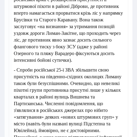
штурмової піхоти в районі Діброви, де противник
вперто намагається прорватися крізь ліс у напрямку
Брусівки та Старого Каравану. Вона також
заслуговує «на визнання» за утримання позицій
уздовж дороги Лиман-Закітне, що проходить через
ліс, де противник явно зазнає досить сильного
флангового тиску з боку ЗСУ (адже у районі
Озерного та пляжу Варадеро фіксуються досить
інтенсивні бойові сутички).
- Спроби російської 25-ї ЗВА збільшити свою
присутність на південно-східних околицях Лиману
також були безуспішними. Очевидно, що невеликі
піхотні групи противника присутні лише у кількох
кварталах в районі вулиць Вишнева та
Партизанська. Численні повідомлення, що
з'являлися в російських джерелах про нібито
«затягування» деяких «нових штурмових груп» у
місто (навіть були названі вулиці Підстепна та
Ювілейна), ймовірно, не є достовірними.