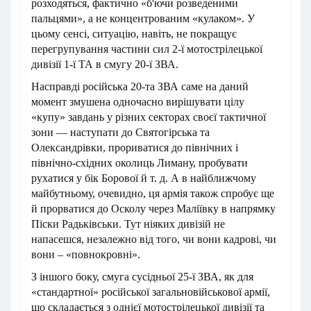
розходяться, фактично «б'ючи розведеними
пальцями», а не концентрованим «кулаком». У
цьому сенсі, ситуацію, навіть, не покращує
перегрупування частини сил 2-ї мотострілецької
дивізії 1-ї ТА в смугу 20-ї ЗВА.
Насправді російська 20-та ЗВА саме на даний
момент змушена одночасно вирішувати цілу
«купу» завдань у різних секторах своєї тактичної
зони — наступати до Святогірська та
Олександрівки, прориватися до північних і
північно-східних околиць Лиману, пробувати
рухатися у бік Борової й т. д. А в найближчому
майбутньому, очевидно, ця армія також спробує ще
й прорватися до Осколу через Маліївку в напрямку
Піски Радьківськи. Тут ніяких дивізій не
напасешся, незалежно від того, чи вони кадрові, чи
вони – «повнокровні».
З іншого боку, смуга сусідньої 25-ї ЗВА, як для
«стандартної» російської загальновійськової армії,
що складається з однієї мотострілецької дивізії та