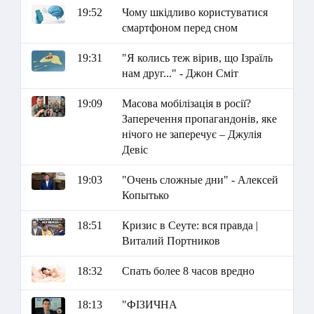
19:52
Чому шкідливо користуватися
смартфоном перед сном
19:31
"Я колись теж вірив, що Ізраїль
нам друг..." - Джон Сміт
19:09
Масова мобілізація в росії?
Заперечення пропагандонів, яке
нічого не заперечує – Джулія
Девіс
19:03
"Очень сложные дни" - Алексей
Копытько
18:51
Кризис в Сеуте: вся правда |
Виталий Портников
18:32
Спать более 8 часов вредно
18:13
"ФІЗИЧНА