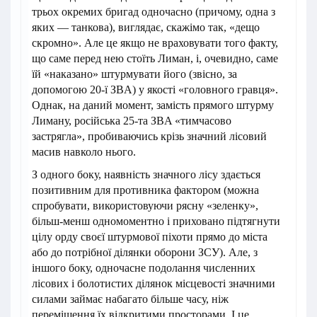
трьох окремих бригад одночасно (причому, одна з
яких — танкова), виглядає, скажімо так, «дещо
скромно». Але це якщо не враховувати того факту,
що саме перед нею стоїть Лиман, і, очевидно, саме
їй «наказано» штурмувати його (звісно, за
допомогою 20-ї ЗВA) у якості «головного гравця».
Однак, на даний момент, замість прямого штурму
Лиману, російська 25-та ЗВA «тимчасово
застрягла», пробиваючись крізь значний лісовий
масив навколо нього.
З одного боку, наявність значного лісу здається
позитивним для противника фактором (можна
спробувати, використовуючи рясну «зеленку»,
більш-менш одномоментно і приховано підтягнути
цілу орду своєї штурмової піхоти прямо до міста
або до потрібної ділянки оборони ЗСУ). Але, з
іншого боку, одночасне подолання численних
лісових і болотистих ділянок місцевості значними
силами займає набагато більше часу, ніж
переміщення їх відкритими просторами. І це,