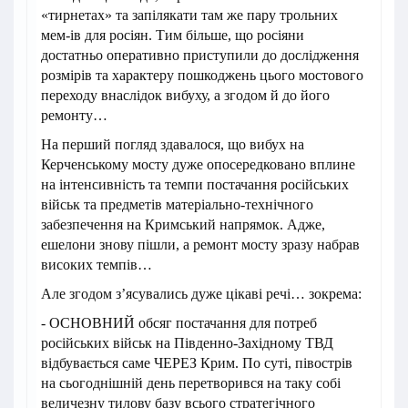
«тирнетах» та запілякати там же пару трольних
мем-ів для росіян. Тим більше, що росіяни
достатньо оперативно приступили до дослідження
розмірів та характеру пошкоджень цього мостового
переходу внаслідок вибуху, а згодом й до його
ремонту…
На перший погляд здавалося, що вибух на
Керченському мосту дуже опосередковано вплине
на інтенсивність та темпи постачання російських
військ та предметів матеріально-технічного
забезпечення на Кримський напрямок. Адже,
ешелони знову пішли, а ремонт мосту зразу набрав
високих темпів…
Але згодом з’ясувались дуже цікаві речі… зокрема:
- ОСНОВНИЙ обсяг постачання для потреб
російських військ на Південно-Західному ТВД
відбувається саме ЧЕРЕЗ Крим. По суті, півострів
на сьогоднішній день перетворився на таку собі
величезну тилову базу всього стратегічного