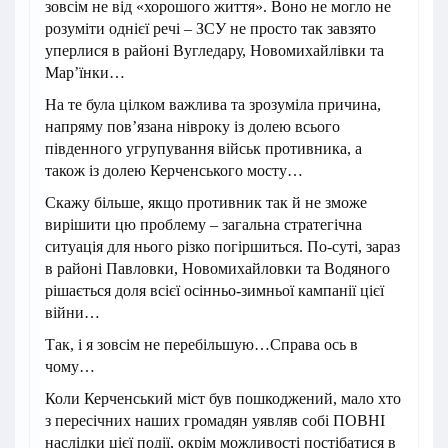
зовсім не від «хорошого життя». Воно не могло не
розуміти однієї речі – ЗСУ не просто так завзято
уперлися в районі Вугледару, Новомихайлівки та
Мар’їнки…
На те була цілком важлива та зрозуміла причина,
напряму пов’язана нівроку із долею всього
південного угрупування військ противника, а
також із долею Керченського мосту…
Скажу більше, якщо противник так й не зможе
вирішити цю проблему – загальна стратегічна
ситуація для нього різко погіршиться. По-суті, зараз
в районі Павловки, Новомихайловки та Водяного
рішається доля всієї осінньо-зимньої кампанії цієї
війни…
Так, і я зовсім не перебільшую…Справа ось в
чому…
Коли Керченський міст був пошкоджений, мало хто
з пересічних наших громадян уявляв собі ПОВНІ
наслідки цієї події, окрім можливості постібатися в