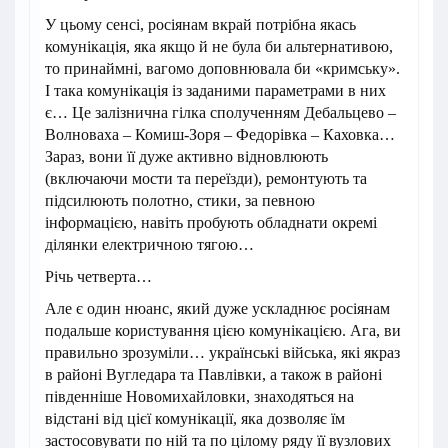
У цьому сенсі, росіянам вкрай потрібна якась
комунікація, яка якщо й не була би альтернативою,
то принаймні, вагомо доповнювала би «кримську».
І така комунікація із заданими параметрами в них
є… Це залізнична гілка сполученням Дебальцево –
Волноваха – Комиш-Зоря – Федорівка – Каховка…
Зараз, вони її дуже активно відновлюють
(включаючи мости та переїзди), ремонтують та
підсилюють полотно, стики, за певною
інформацією, навіть пробують обладнати окремі
ділянки електричною тягою…
Річь четверта…
Але є один нюанс, який дуже ускладнює росіянам
подальше користування цією комунікацією. Ага, ви
правильно зрозуміли… українські війська, які якраз
в районі Вугледара та Павлівки, а також в районі
південніше Новомихайловки, знаходяться на
відстані від цієї комунікації, яка дозволяє їм
застосовувати по ній та по цілому ряду її вузлових