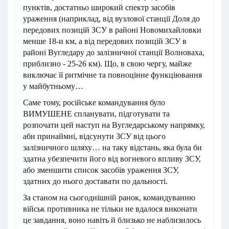
пунктів, достатньо широкий спектр засобів
ураження (наприклад, від вузлової станції Доля до
передових позицій ЗСУ в районі Новомихайловки
менше 18-и км, а від передових позицій ЗСУ в
районі Вугледару до залізничної станції Волноваха,
приблизно - 25-26 км). Що, в свою чергу, майже
виключає її ритмічне та повноцінне функціювання
у майбутньому…
Саме тому, російське командування було
ВИМУШЕНЕ спланувати, підготувати та
розпочати цей наступ на Вугледарському напрямку,
аби принаймні, відсунути ЗСУ від цього
залізничного шляху… на таку відстань, яка була би
здатна убезпечити його від вогневого впливу ЗСУ,
або зменшити список засобів ураження ЗСУ,
здатних до нього доставати по дальності.
За станом на сьогоднішній ранок, командуванню
військ противника не тільки не вдалося виконати
це завдання, воно навіть й близько не наблизилось