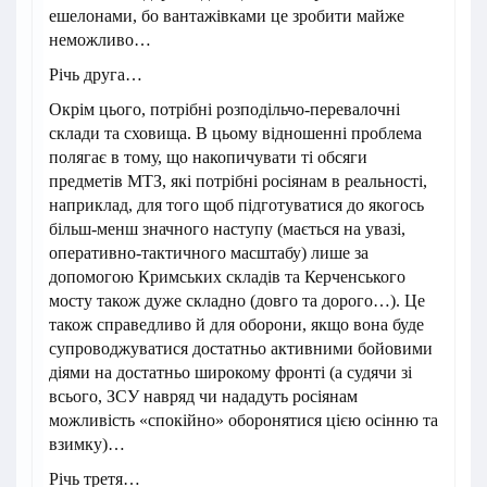
ешелонами, бо вантажівками це зробити майже
неможливо…
Річь друга…
Окрім цього, потрібні розподільчо-перевалочні
склади та сховища. В цьому відношенні проблема
полягає в тому, що накопичувати ті обсяги
предметів МТЗ, які потрібні росіянам в реальності,
наприклад, для того щоб підготуватися до якогось
більш-менш значного наступу (мається на увазі,
оперативно-тактичного масштабу) лише за
допомогою Кримських складів та Керченського
мосту також дуже складно (довго та дорого…). Це
також справедливо й для оборони, якщо вона буде
супроводжуватися достатньо активними бойовими
діями на достатньо широкому фронті (а судячи зі
всього, ЗСУ навряд чи нададуть росіянам
можливість «спокійно» оборонятися цією осінню та
взимку)…
Річь третя…