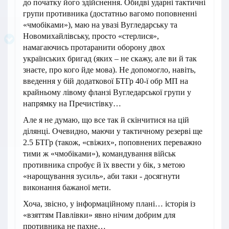
до початку його здійснення. Обидві ударні тактичні
групи противника (достатньо вагомо поповненні
«чмобіками»), маю на увазі Вугледарську та
Новомихайлівську, просто «стерлися»,
намагаючись протаранити оборону двох
українських бригад (яких – не скажу, але ви й так
знаєте, про кого йде мова). Не допомогло, навіть,
введення у бій додаткової БТГр 40-ї обр МП на
крайньому лівому фланзі Вугледарської групи у
напрямку на Пречистівку…
Але я не думаю, що все так й скінчитися на цій
ділянці. Очевидно, маючи у тактичному резерві ще
2.5 БТГр (також, «свіжих», поповнених переважно
тими ж «чмобіками»), командування військ
противника спробує й їх ввести у бік, з метою
«нарощування зусиль», аби таки - досягнути
виконання бажаної мети.
Хоча, звісно, у інформаційному плані… історія із
«взяттям Павлівки» явно нічим добрим для
противника не пахне…