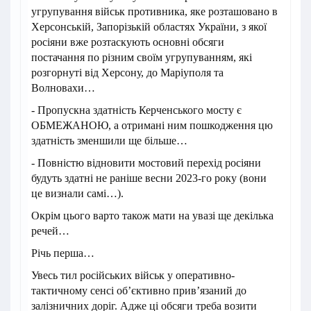
угрупування військ противника, яке розташовано в
Херсонській, Запорізькій областях України, з якої
росіяни вже розтаскують основні обсяги
постачання по різним своїм угрупуванням, які
розгорнуті від Херсону, до Маріуполя та
Волновахи…
- Пропускна здатність Керченського мосту є
ОБМЕЖАНОЮ, а отримані ним пошкодження цю
здатність зменшили ще більше…
- Повністю відновити мостовий перехід росіяни
будуть здатні не раніше весни 2023-го року (вони
це визнали самі…).
Окрім цього варто також мати на увазі ще декілька
речей…
Річь перша…
Увесь тил російських військ у оперативно-
тактичному сенсі об’єктивно прив’язаний до
залізничних доріг. Адже ці обсяги треба возити