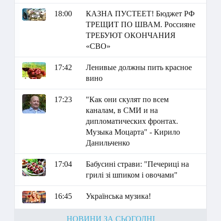
18:00
КАЗНА ПУСТЕЕТ! Бюджет РФ
ТРЕЩИТ ПО ШВАМ. Россияне
ТРЕБУЮТ ОКОНЧАНИЯ
«СВО»
17:42
Ленивые должны пить красное
вино
17:23
"Как они скулят по всем
каналам, в СМИ и на
дипломатических фронтах.
Музыка Моцарта" - Кирило
Данильченко
17:04
Бабусині страви: "Печериці на
грилі зі шпиком і овочами"
16:45
Українська музика!
НОВИНИ ЗА СЬОГОДНІ