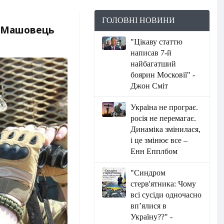
ГОЛОВНІ НОВИНИ
ин Машовець
"Цікаву статтю
написав 7-й
найбагатший
боярин Московії" -
Джон Сміт
Україна не програє.
росія не перемагає.
Динаміка змінилася,
і це змінює все –
Енн Епплбом
"Синдром
стерв'ятника: Чому
всі сусіди одночасно
вп’ялися в
Україну??" -