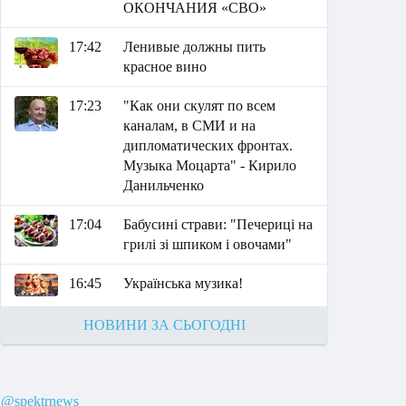
ОКОНЧАНИЯ «СВО»
17:42
Ленивые должны пить
красное вино
17:23
"Как они скулят по всем
каналам, в СМИ и на
дипломатических фронтах.
Музыка Моцарта" - Кирило
Данильченко
17:04
Бабусині страви: "Печериці на
грилі зі шпиком і овочами"
16:45
Українська музика!
НОВИНИ ЗА СЬОГОДНІ
@spektrnews