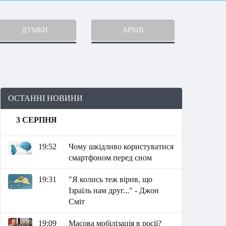
ДУМКИ
АРХІВ
ОСТАННІ НОВИНИ
3 СЕРПНЯ
19:52
Чому шкідливо користуватися
смартфоном перед сном
19:31
"Я колись теж вірив, що
Ізраїль нам друг..." - Джон
Сміт
19:09
Масова мобілізація в росії?