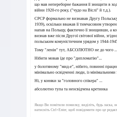
що мав непереборне бажання її знищити в ход
війни 1920-го року, ("чудо на Віслі" й т.д.).
СРСР формально не визнавав Другу Польську
1939), оскільки вважав її тимчасовим утворен
напав на Польщу, фактично її знищивши, а к
визнав вже після Другої світової війни, згідно
польським комуністичним урядом у 1944-1945
Тому "ленін" тут, АБСОЛЮТНО не до чого ..
Нібити мовав їде про "дипломатію"...
у болотяному "мид-е", нібито, повинні працю
мінімально освідченні люди, із мінімальними з
Ні, у коняки за "головного спікера" ...
абсолютно тупа та неосвідчена кретинка
Якщо Ви помітили помилку, виділіть, будь ласка, н
натисніть Ctrl+Enter, щоб повідомити про це редак