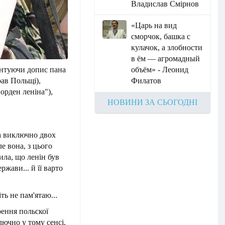
Владислав Смірнов
«Царь на вид
сморчок, башка с
кулачок, а злобности
в ём — агромадный
ентуючи допис пана
объём» - Леонид
рав Польщі),
Филатов
орден леніна"),
НОВИНИ ЗА СЬОГОДНІ
ва виключно двох
е вона, з цього
ила, що ленін був
жави... й її варто
іть не пам'ятаю...
рення польскої
лючно у тому сенсі,