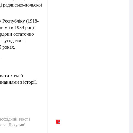
і радянсько-польскої
 Республіку (1918-
ням і в 1939 році
ордони остаточно
 з угодами з
 роках.
.
вати хоча б
наннями з історії.
еобхідний текст і
тора. Дякуємо!