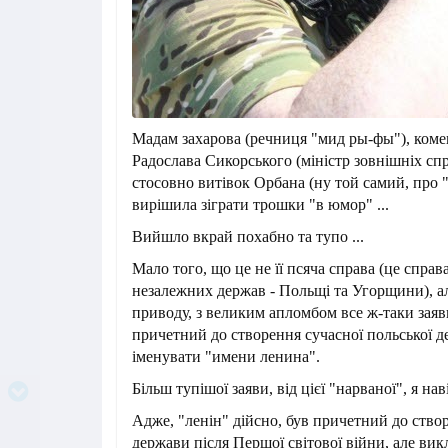
Мадам захарова (речниця "мид ры-фы"), ком
Радослава Сикорського (міністр зовнішніх сп
стосовно витівок Орбана (ну той самий, про "
вирішила зіграти трошки "в юмор" ...
Вийшло вкрай похабно та тупо ...
Мало того, що це не її псяча справа (це спра
незалежних держав - Польщі та Угорщини), ал
приводу, з великим апломбом все ж-таки заяв
причетний до створення сучасної польської дер
іменувати "имени ленина".
Більш тупішої заяви, від цієї "нарваної", я нав
Адже, "ленін" дійсно, був причетний до ство
держави після Першої світової війни, але вик