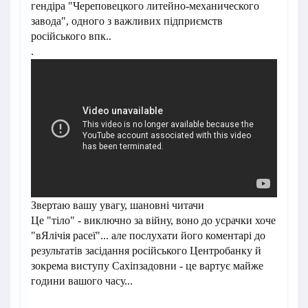
гендіра "Череповецкого литейно-механического
завода", одного з важливих підприємств
російського впк..
.
Звертаю вашу увагу, шановні читачи
Це "тіло" - виключно за війну, воно до усрачки хоче
"вЯлічія расеї"... але послухати його коментарі до
результатів засідання російського Центробанку й
зокрема виступу Сахіпзадовни - це вартує майже
години вашого часу...