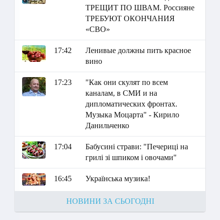
ТРЕЩИТ ПО ШВАМ. Россияне
ТРЕБУЮТ ОКОНЧАНИЯ
«СВО»
17:42
Ленивые должны пить красное
вино
17:23
"Как они скулят по всем
каналам, в СМИ и на
дипломатических фронтах.
Музыка Моцарта" - Кирило
Данильченко
17:04
Бабусині страви: "Печериці на
грилі зі шпиком і овочами"
16:45
Українська музика!
НОВИНИ ЗА СЬОГОДНІ