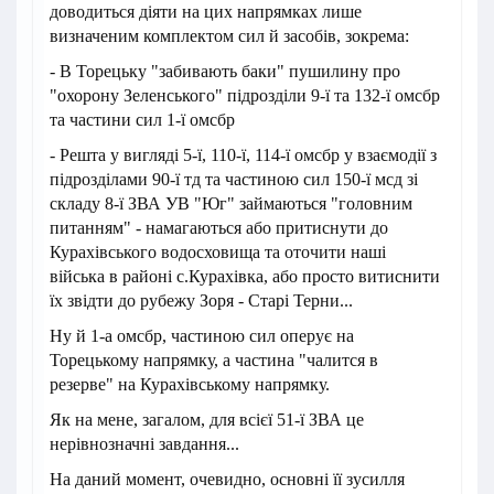
доводиться діяти на цих напрямках лише
визначеним комплектом сил й засобів, зокрема:
- В Торецьку "забивають баки" пушилину про
"охорону Зеленського" підрозділи 9-ї та 132-ї омсбр
та частини сил 1-ї омсбр
- Решта у вигляді 5-ї, 110-ї, 114-ї омсбр у взаємодії з
підрозділами 90-ї тд та частиною сил 150-ї мсд зі
складу 8-ї ЗВА УВ "Юг" займаються "головним
питанням" - намагаються або притиснути до
Курахівського водосховища та оточити наші
війська в районі с.Курахівка, або просто витиснити
їх звідти до рубежу Зоря - Старі Терни...
Ну й 1-а омсбр, частиною сил оперує на
Торецькому напрямку, а частина "чалится в
резерве" на Курахівському напрямку.
Як на мене, загалом, для всієї 51-ї ЗВА це
нерівнозначні завдання...
На даний момент, очевидно, основні її зусилля