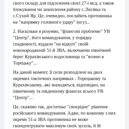
свого складу для підсилення своєї 27-ї мсд, а також
блокування чи захоплення району с.Лисівка та
с.Сухий Яр. Це, очевидно, послабить противника
на "напрямку головного удару" (нгу)...
2. Наскільки я розумію, "флангові проблеми" УВ
"Центр", його командування, у порядку
спадковості, віддало "на відкуп" своїй
новонародженій 51-й ЗВА, включаючи північний
берег Курахівського водосховища та "возню в
Торецьку"...
На даний момент, її сили розподілені на двох
окремих тактичних напрямках - Торецькому та
Курахівському...які знаходяться, відповідно, на
північному та південному флангах всього УВ
"Центр"...
Це, скажімо так, достатньо "своєрідне" рішення
російського командування. Адже, по кожному з них
окремо 51-а ЗВА противника не може
сконцентрувати максимум своїх зусиль, й їй