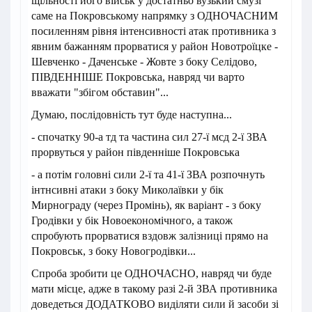
щільності його військ у достатньо вузький смузі
саме на Покровському напрямку з ОДНОЧАСНИМ
посиленням рівня інтенсивності атак противника з
явним бажанням прорватися у район Новотроїцке -
Шевченко - Даченське - Жовте з боку Селідово,
ПІВДЕННІШЕ Покровська, навряд чи варто
вважати "збігом обставин"...
Думаю, послідовність тут буде наступна...
- спочатку 90-а тд та частина сил 27-ї мсд 2-ї ЗВА
прорвуться у район південніше Покровська
- а потім головні сили 2-ї та 41-ї ЗВА розпочнуть
інтнсивні атаки з боку Миколаївки у бік
Мирнограду (через Промінь), як варіант - з боку
Гродівки у бік Новоекономічного, а також
спробують прорватися вздовж залізниці прямо на
Покровськ, з боку Новогродівки...
Спроба зробити це ОДНОЧАСНО, навряд чи буде
мати місце, адже в такому разі 2-й ЗВА противника
доведеться ДОДАТКОВО виділяти сили й засоби зі