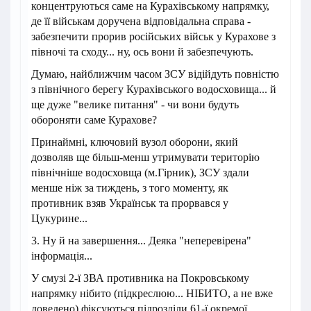
концентруються саме на Курахівському напрямку,
де її військам доручена відповідальна справа -
забезпечити прорив російських військ у Курахове з
півночі та сходу... ну, ось вони й забезпечують.
Думаю, найближчим часом ЗСУ відійдуть повністю
з північного берегу Курахівського водосховища... й
ще дуже "велике питання" - чи вони будуть
обороняти саме Курахове?
Принаймні, ключовий вузол оборони, який
дозволяв ще більш-менш утримувати територію
північніше водосховща (м.Гірник), ЗСУ здали
менше ніж за тиждень, з того моменту, як
противник взяв Українськ та прорвався у
Цукурине...
3. Ну й на завершення... Деяка "неперевірена"
інформація...
У смузі 2-ї ЗВА противника на Покровському
напрямку нібито (підкреслюю... НІБИТО, а не вже
доведено) фіксуються підрозділи 61-ї окремої