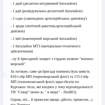
- 1 дшб (десантно-штурмовий батальйон)
- 1 рдб (розвідувально-десантний батальйон)
- 2 садн (самоходних артилерійських дивізіону)
- 1 зрадн (зенітний ракетнщ-артилерійський
дивізіон)
- 1 імб (інженерний морський батальйон)
- 1 батальйон МТЗ (матеріально-технічного
забезпечення)
- ну й бригадний лазарет з гордою назвою "военно-
морской"
За логікою, саме ця бригада повинна була замість
810-ї обр МП (чорноморський флот) та 155-ї обр
МП (тихоокеанський флот) зараз бігати по
Курських лісах, які входять у зону відповідальності
УВ "Север" (воно ж, " в миру" - ЛенВО).
Однак, ніт... її привезли (якщо, дійсно, привезли...)
під Донецьк.