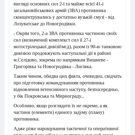
вигляді основних сил 2-ї та майже всієї 41-ї
загальновійськових армій (ЗВА) противника
сконцентрувались у достатньо вузькій смузі - від
Лозуватське до Новогродівки.
- Окрім того, 2-а ЗВА противника частиною своїх
сил (визначений комплекст сил її 27-ї
мотострілецької дивізії\мсд), разом із 90-ю танковою
дивізією продовжують наступальні дії в районі
м.Селідово, зокрема по напрямкам Вишневе -
Григорівка та Новогродівка - Лисівка.
Таким чином, обидва цих факта, очевидно, свідчать
про підготовку командуванням противника
відновлення інтенсивного наступу, безпосередньо,
у бік Покровська та Мирнограду...
Особливо, якщо розглядати їх не окремо, а як
частини (елементи) единого задуму (плану)
противника.
Адже різке нарощування тактичної та оперативної