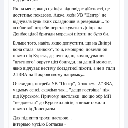
Як на мене, якщо ця інфа відповідає дійсності, це
достатньо показово. Адже, якби УВ "Центр" не
відчувала будь-яких складнощів із резервами... то
особливої потреби перетаскувати з Дніпра на
Донбас цілої бригади морської піхоти не було би.
Більше того, навіть якщо допустити, що на Дніпрі
вона стала "зайвою", то її, ймовірно, повезли би
прямо під Курськ, де, очевидно, командування
"штатного" округу цієї бригади, на даний момент,
явно відчуває нестачу боєздатної піхоти, а не в тили
2-ї ЗВА на Покровському напрямку...
Очевидно, потреба УВ "Центр", й зокрема 2-ї ЗВА,
у цьому сенсі, скажімо так... "дещо гостріша" ніж
під Курськом. Причому, настільки, що цю обр МП
"не довезли" до Курських лісів, а вивантажили
прямо під Донецьком.
Для підняття трохи настрою...
інтервью мусЬю Боглаєва -