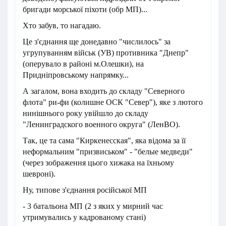
бригади морської піхоти (обр МП)...
Хто забув, то нагадаю.
Це з'єднання ще донедавно "числилось" за
угрупуванням військ (УВ) противника "Днепр"
(оперувало в районі м.Олешки), на
Придніпровському напрямку...
А загалом, вона входить до складу "Северного
флота" ри-фи (колишне ОСК "Север"), яке з лютого
нинішнього року увійшло до складу
"Ленинградского военного округа" (ЛенВО).
Так, це та сама "Киркенесская", яка відома за її
неформальним "призвиськом" - "белые медведи"
(через зображення цього хижака на їхньому
шевроні).
Ну, типове з'єднання російської МП
- 3 батальона МП (2 з яких у мирний час
утримувались у кадрованому стані)