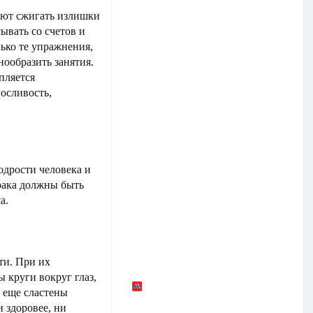
ают сжигать излишки
ывать со счетов и
лько те упражнения,
нообразить занятия.
пляется
осливость,
одрости человека и
рака должны быть
ша.
ти. При их
 круги вокруг глаз,
 еще сластены
и здоровее, ни