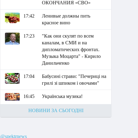
ОКОНЧАНИЯ «СВО»
17:42
Ленивые должны пить
красное вино
17:23
"Как они скулят по всем
каналам, в СМИ и на
дипломатических фронтах.
Музыка Моцарта" - Кирило
Данильченко
17:04
Бабусині страви: "Печериці на
грилі зі шпиком і овочами"
16:45
Українська музика!
НОВИНИ ЗА СЬОГОДНІ
@spektrnews