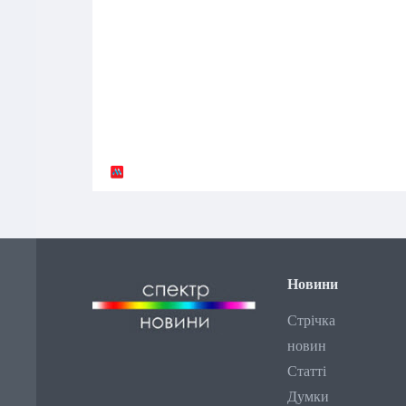
Новини
Стрічка
новин
Статті
Думки