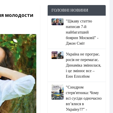
ГОЛОВНІ НОВИНИ
ия молодости
"Цікаву статтю
написав 7-й
найбагатший
боярин Московії" -
Джон Сміт
Україна не програє.
росія не перемагає.
Динаміка змінилася,
і це змінює все –
Енн Епплбом
"Синдром
стерв'ятника: Чому
всі сусіди одночасно
вп’ялися в
Україну??" -