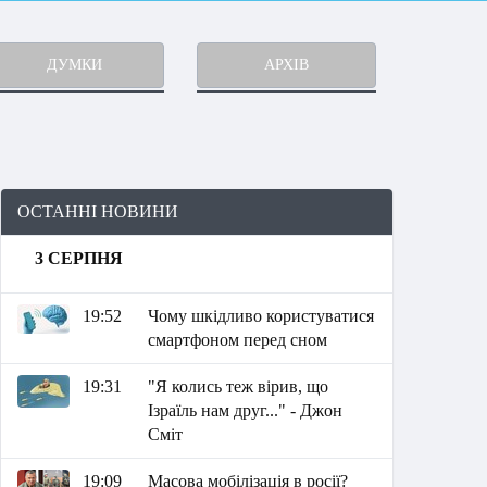
ДУМКИ
АРХІВ
ОСТАННІ НОВИНИ
3 СЕРПНЯ
19:52
Чому шкідливо користуватися
смартфоном перед сном
19:31
"Я колись теж вірив, що
Ізраїль нам друг..." - Джон
Сміт
19:09
Масова мобілізація в росії?