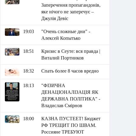
Заперечення пропагандонів,
яке нічого не заперечує –
Джулія Девіс
19:03
"Очень сложные дни" -
Алексей Копытько
18:51
Кризис в Сеуте: вся правда |
Виталий Портников
18:32
Спать более 8 часов вредно
18:13
"ФІЗИЧНА
ДЕНАЦІОНАЛІЗАЦІЯ ЯК
ДЕРЖАВНА ПОЛІТИКА" -
Владислав Смірнов
18:00
КАЗНА ПУСТЕЕТ! Бюджет
РФ ТРЕЩИТ ПО ШВАМ.
Россияне ТРЕБУЮТ