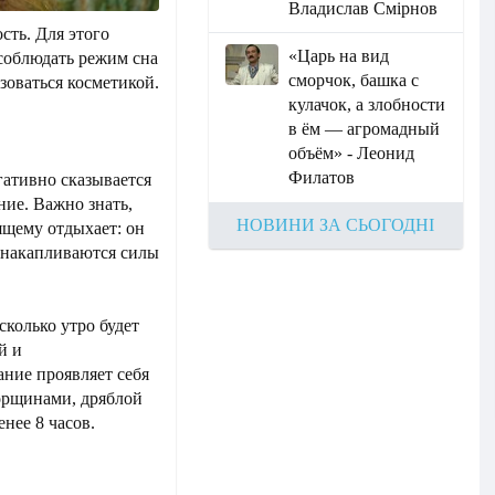
Владислав Смірнов
ть. Для этого
«Царь на вид
 соблюдать режим сна
сморчок, башка с
зоваться косметикой.
кулачок, а злобности
в ём — агромадный
объём» - Леонид
Филатов
гативно сказывается
ние. Важно знать,
НОВИНИ ЗА СЬОГОДНІ
ящему отдыхает: он
, накапливаются силы
сколько утро будет
й и
ние проявляет себя
орщинами, дряблой
нее 8 часов.