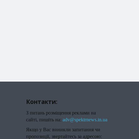
Контакти:
З питань розміщення реклами на
сайті, пишіть на:
adv@spektrnews.in.ua
Якщо у Вас виникли запитання чи
пропозиції, звертайтесь за адресою: