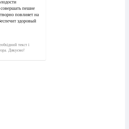
олодости
и совершать пешие
отворно повлияет на
беспечит здоровый
еобхідний текст і
тора. Дякуємо!