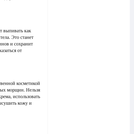
ет выпивать как
тела. Это станет
инов и сохранит
азаться от
твенной косметикой
ых морщин. Нельзя
рема, использовать
высушить кожу и