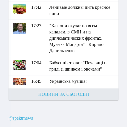
17:42
Ленивые должны пить красное
вино
17:23
"Как они скулят по всем
каналам, в СМИ и на
дипломатических фронтах.
Музыка Моцарта" - Кирило
Данильченко
17:04
Бабусині страви: "Печериці на
грилі зі шпиком і овочами"
16:45
Українська музика!
НОВИНИ ЗА СЬОГОДНІ
@spektrnews