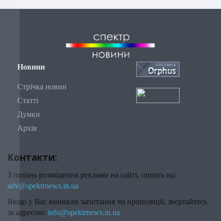
Новини
Стрічка новин
Статті
Думки
Архів
Контакти:
З питань розміщення реклами на сайті, пишіть на:
adv@spektrnews.in.ua
Якщо у Вас виникли запитання чи пропозиції, звертайтесь
за адресою:
info@spektrnews.in.ua