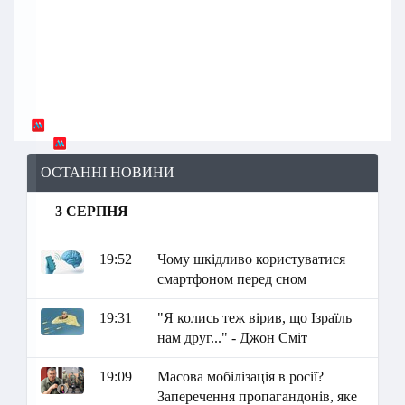
ОСТАННІ НОВИНИ
3 СЕРПНЯ
19:52
Чому шкідливо користуватися
смартфоном перед сном
19:31
"Я колись теж вірив, що Ізраїль
нам друг..." - Джон Сміт
19:09
Масова мобілізація в росії?
Заперечення пропагандонів, яке